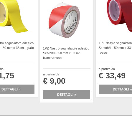
ro segnalatore adesivo
1PZ Nastro segnalator
- 50 mm x 33 mt - giallo
Scotch® - 50 mm x 33 
1PZ Nastro segnalatore adesivo
rosso
Scotch® - 50 mm x 33 mt -
bianco/rosso
 da
a partire da
1,75
€ 33,49
a partire da
€ 9,00
DETTAGLI »
DETTAGLI »
DETTAGLI »