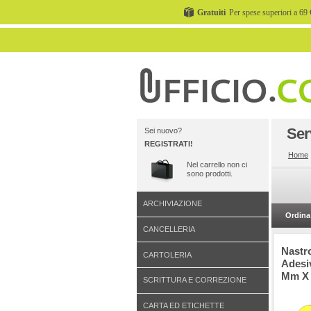
Gratuiti
Per spese superiori a 69 
Ser
Sei nuovo?
REGISTRATI!
Home
Nel carrello non ci
sono prodotti.
ARCHIVIAZIONE
Ordina 
CANCELLERIA
Nastr
CARTOLERIA
Adesi
Mm X 3
SCRITTURA E CORREZIONE
CARTA ED ETICHETTE