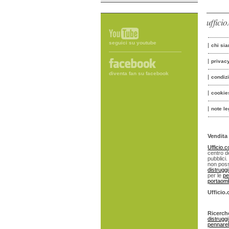
uffici
seguici su youtube
chi si
privac
diventa fan su facebook
condiz
cookie
note le
Vendita 
Ufficio.
centro de
pubblici.
non poss
distrugg
per le
pe
portaomb
Ufficio
Ricerch
distrugg
pennarell