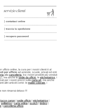
servizio clienti
contattaci online
traccia la spedizione
recupero password
fficio online, la cura per i nostri clienti è al
oli per ufficio
ad aziende, scuole, privati ed enti
eria
alla
cancelleria
, tra i nostri prodotti più venduti
n
), ma anche le
sedie da ufficio
, le
etichettatrice
, i
ti per i nostri prezzi sulla
carta a4
, ma anche
anti altri articoli come: le
matite colorate
, i
 e non rimarrai deluso !!!
rtucce canon
|
sedie ufficio
|
etichettatrice
|
|
spillatrice
|
carta velina
|
scotch
|
timbro
|
ne
|
cancelleria ufficio