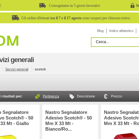
€
Consegniamo in 5 giorni lavorativi
S
Gli ordini effettuati
tra il 7 e il 17 agosto
sono sospesi per chiusura estiva.
Blog
Indice alfabetico
vizi generali
Servizi generali
scotch
i risultati per:
Pertinenza
Descrizione
Prezzo
o Segnalatore
Nastro Segnalatore
Nastro Segnalat
vo Scotch® - 50
Adesivo Scotch® - 50
Adesivo Scotch®
3 Mt - Giallo
Mm X 33 Mt -
Mm X 33 Mt - R
Bianco/ro...