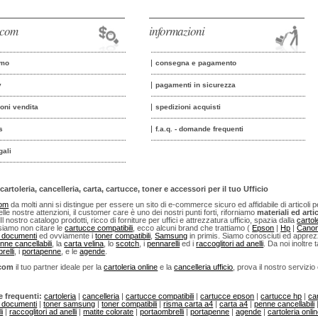
o.com
informazioni
amo
consegna e pagamento
y
pagamenti in sicurezza
ioni vendita
spedizioni acquisti
s
f.a.q. - domande frequenti
gali
cartoleria, cancelleria, carta, cartucce, toner e accessori per il tuo Ufficio
com
da molti anni si distingue per essere un sito di e-commerce sicuro ed affidabile di articoli per u
lle nostre attenzioni, il customer care è uno dei nostri punti forti, riforniamo
materiali ed artic
 Il nostro catalogo prodotti, ricco di forniture per uffici e attrezzatura ufficio, spazia dalla
cartol
iamo non citare le
cartucce compatibili
, ecco alcuni brand che trattiamo (
Epson
|
Hp
|
Cano
i documenti
ed ovviamente i
toner compatibili
,
Samsung
in primis. Siamo conosciuti ed apprezza
nne cancellabili
, la
carta velina
, lo
scotch
, i
pennarelli
ed i
raccoglitori ad anelli
. Da noi inoltre t
relli
, i
portapenne
, e le
agende
.
.com
il tuo partner ideale per la
cartoleria online
e la
cancelleria ufficio
, prova il nostro servizio
e frequenti:
cartoleria
|
cancelleria
|
cartucce compatibili
|
cartucce epson
|
cartucce hp
|
ca
i documenti
|
toner samsung
|
toner compatibili
|
risma carta a4
|
carta a4
|
penne cancellabili
i
|
raccoglitori ad anelli
|
matite colorate
|
portaombrelli
|
portapenne
|
agende
|
cartoleria onli