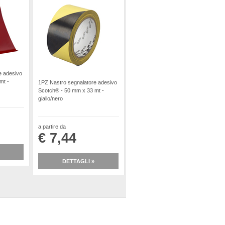
e adesivo
mt -
1PZ Nastro segnalatore adesivo
Scotch® - 50 mm x 33 mt -
giallo/nero
a partire da
€ 7,44
DETTAGLI »