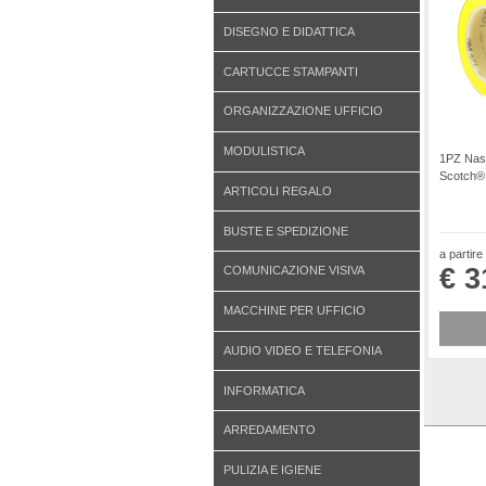
DISEGNO E DIDATTICA
CARTUCCE STAMPANTI
ORGANIZZAZIONE UFFICIO
MODULISTICA
1PZ Nast
Scotch® 
ARTICOLI REGALO
BUSTE E SPEDIZIONE
a partire
€ 3
COMUNICAZIONE VISIVA
MACCHINE PER UFFICIO
AUDIO VIDEO E TELEFONIA
INFORMATICA
ARREDAMENTO
PULIZIA E IGIENE