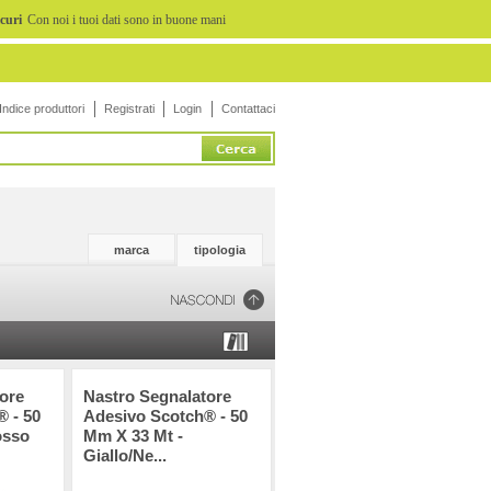
icuri
Con noi i tuoi dati sono in buone mani
Indice produttori
Registrati
Login
Contattaci
marca
tipologia
ore
Nastro Segnalatore
 - 50
Adesivo Scotch® - 50
osso
Mm X 33 Mt -
Giallo/ne...