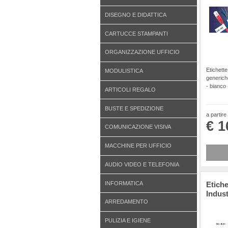
DISEGNO E DIDATTICA
CARTUCCE STAMPANTI
ORGANIZZAZIONE UFFICIO
Etichette 
MODULISTICA
generic
- bianco
ARTICOLI REGALO
BUSTE E SPEDIZIONE
a partire
€ 1
COMUNICAZIONE VISIVA
MACCHINE PER UFFICIO
AUDIO VIDEO E TELEFONIA
INFORMATICA
Etiche
Indust
ARREDAMENTO
PULIZIA E IGIENE