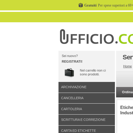
Gratuiti
Per spese superiori a 69 
Ser
Sei nuovo?
REGISTRATI!
Home
Nel carrello non ci
sono prodotti.
ARCHIVIAZIONE
Ordina 
CANCELLERIA
Etiche
CARTOLERIA
Indust
SCRITTURA E CORREZIONE
CARTA ED ETICHETTE