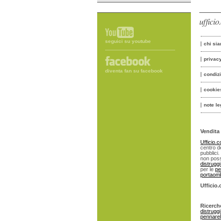
uffici
seguici su youtube
chi si
privac
diventa fan su facebook
condiz
cookie
note le
Vendita 
Ufficio.
centro de
pubblici.
non poss
distrugg
per le
pe
portaomb
Ufficio
Ricerch
distrugg
pennarell