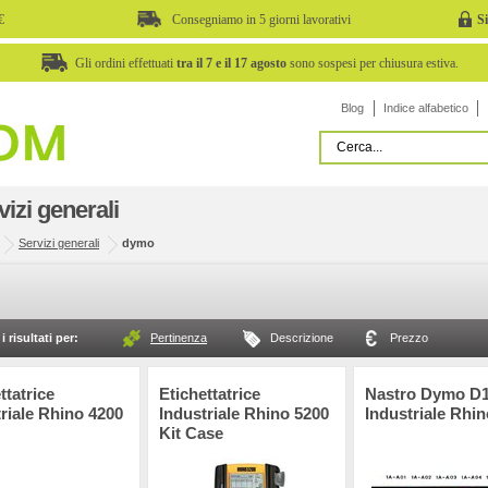
€
Consegniamo in 5 giorni lavorativi
S
Gli ordini effettuati
tra il 7 e il 17 agosto
sono sospesi per chiusura estiva.
Blog
Indice alfabetico
vizi generali
Servizi generali
dymo
i risultati per:
Pertinenza
Descrizione
Prezzo
ttatrice
Etichettatrice
Nastro Dymo D
riale Rhino 4200
Industriale Rhino 5200
Industriale Rhin
Kit Case