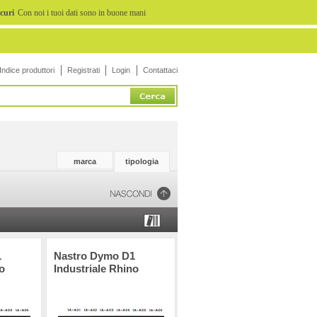
icuri
Con noi i tuoi dati sono in buone mani
Indice produttori
Registrati
Login
Contattaci
marca
tipologia
1
Nastro Dymo D1
o
Industriale Rhino