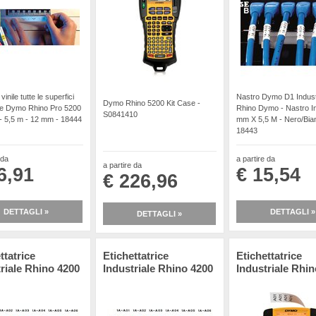
vinile tutte le superfici
Nastro Dymo D1 Indust
Dymo Rhino 5200 Kit Case -
he Dymo Rhino Pro 5200
Rhino Dymo - Nastro In 
S0841410
 - 5,5 m - 12 mm - 18444
mm X 5,5 M - Nero/Bia
18443
 da
a partire da
a partire da
6,91
€ 15,54
€ 226,96
DETTAGLI »
DETTAGLI »
DETTAGLI »
ttatrice
Etichettatrice
Etichettatrice
riale Rhino 4200
Industriale Rhino 4200
Industriale Rhi