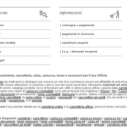
o.com
informazioni
amo
consegna e pagamento
y
pagamenti in sicurezza
ioni vendita
spedizioni acquisti
s
f.a.q. - domande frequenti
gali
cartoleria, cancelleria, carta, cartucce, toner e accessori per il tuo Ufficio
com
da molti anni si distingue per essere un sito di e-commerce sicuro ed affidabile di articoli per u
lle nostre attenzioni, il customer care è uno dei nostri punti forti, riforniamo
materiali ed artic
 Il nostro catalogo prodotti, ricco di forniture per uffici e attrezzatura ufficio, spazia dalla
cartol
iamo non citare le
cartucce compatibili
, ecco alcuni brand che trattiamo (
Epson
|
Hp
|
Cano
i documenti
ed ovviamente i
toner compatibili
,
Samsung
in primis. Siamo conosciuti ed apprezza
nne cancellabili
, la
carta velina
, lo
scotch
, i
pennarelli
ed i
raccoglitori ad anelli
. Da noi inoltre t
relli
, i
portapenne
, e le
agende
.
.com
il tuo partner ideale per la
cartoleria online
e la
cancelleria ufficio
, prova il nostro servizio
e frequenti:
cartoleria
|
cancelleria
|
cartucce compatibili
|
cartucce epson
|
cartucce hp
|
ca
i documenti
|
toner samsung
|
toner compatibili
|
risma carta a4
|
carta a4
|
penne cancellabili
i
|
raccoglitori ad anelli
|
matite colorate
|
portaombrelli
|
portapenne
|
agende
|
cartoleria onli