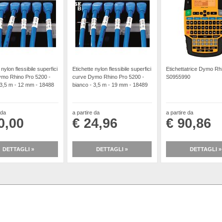
 nylon flessibile superfici
Etichette nylon flessibile superfici
Etichettatrice Dymo Rh
mo Rhino Pro 5200 -
curve Dymo Rhino Pro 5200 -
S0955990
 3,5 m - 12 mm - 18488
bianco - 3,5 m - 19 mm - 18489
 da
a partire da
a partire da
0,00
€ 24,96
€ 90,86
DETTAGLI »
DETTAGLI »
DETTAGLI »