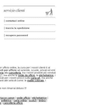
servizio clienti
contattaci online
traccia la spedizione
recupero password
fficio online, la cura per i nostri clienti è al
oli per ufficio
ad aziende, scuole, privati ed enti
eria
alla
cancelleria
, tra i nostri prodotti più venduti
n
), ma anche le
sedie da ufficio
, le
etichettatrice
, i
ti per i nostri prezzi sulla
carta a4
, ma anche
anti altri articoli come: le
matite colorate
, i
 e non rimarrai deluso !!!
rtucce canon
|
sedie ufficio
|
etichettatrice
|
|
spillatrice
|
carta velina
|
scotch
|
timbro
|
ne
|
cancelleria ufficio