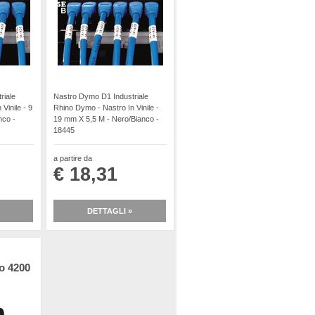
riale
Nastro Dymo D1 Industriale
Vinile - 9
Rhino Dymo - Nastro In Vinile -
nco -
19 mm X 5,5 M - Nero/Bianco -
18445
a partire da
€ 18,31
DETTAGLI »
no 4200