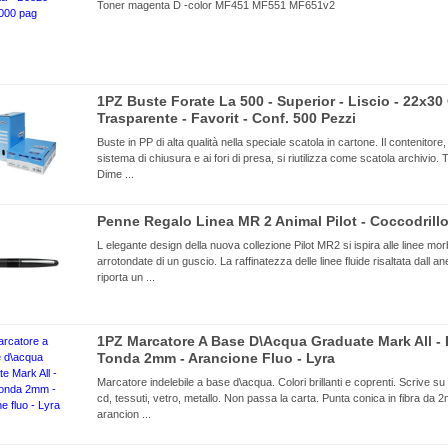
Toner magenta D -color MF451 MF551 MF651v2
1PZ Buste Forate La 500 - Superior - Liscio - 22x30
Trasparente - Favorit - Conf. 500 Pezzi
Buste in PP di alta qualità nella speciale scatola in cartone. Il contenitore,
sistema di chiusura e ai fori di presa, si riutilizza come scatola archivio. 
Dime ...
Penne Regalo Linea MR 2 Animal Pilot - Coccodrillo
L elegante design della nuova collezione Pilot MR2 si ispira alle linee mor
arrotondate di un guscio. La raffinatezza delle linee fluide risaltata dall an
riporta un ...
1PZ Marcatore A Base D\acqua Graduate Mark All -
Tonda 2mm - Arancione Fluo - Lyra
Marcatore indelebile a base d\acqua. Colori brillanti e coprenti. Scrive su 
cd, tessuti, vetro, metallo. Non passa la carta. Punta conica in fibra da 
arancion ...