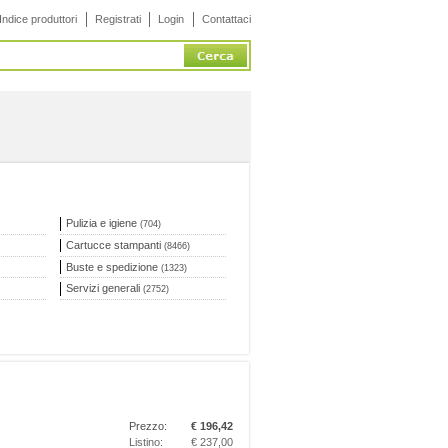
Indice produttori
Registrati
Login
Contattaci
Pulizia e igiene
(704)
Cartucce stampanti
(8466)
Buste e spedizione
(1323)
Servizi generali
(2752)
Prezzo:
€ 196,42
Listino:
€ 237,00