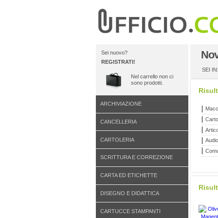
Nov
Sei nuovo?
REGISTRATI!
SEI IN
Nel carrello non ci
sono prodotti.
Risult
ARCHIVIAZIONE
Macch
Carto
CANCELLERIA
Artic
CARTOLERIA
Audio
Comu
SCRITTURA E CORREZIONE
CARTA ED ETICHETTE
Risult
DISEGNO E DIDATTICA
CARTUCCE STAMPANTI