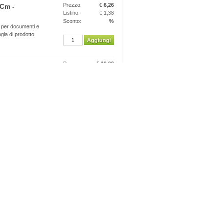
Prezzo:
€ 6,26
 Cm -
Listino:
€ 1,38
Sconto:
%
e per documenti e
gia di prodotto:
Aggiungi
Prezzo:
€ 19,23
 - 3,3 Mm -
Listino:
€ 29,79
Sconto:
35%
a con elevata
e. Tratto 3,3
Aggiungi
Prezzo:
€ 2,41
i
Listino:
€ 3,48
za antisettica per
Sconto:
%
co ed
Aggiungi
Prezzo:
€ 2,39
 - 538609
Listino:
€ 4,19
Sconto:
43%
e. Il fissaggio
gliando con ...