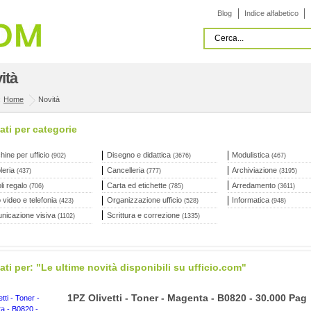
Blog
Indice alfabetico
ità
:
Home
Novità
ati per categorie
ine per ufficio
Disegno e didattica
Modulistica
(902)
(3676)
(467)
leria
Cancelleria
Archiviazione
(437)
(777)
(3195)
oli regalo
Carta ed etichette
Arredamento
(706)
(785)
(3611)
 video e telefonia
Organizzazione ufficio
Informatica
(423)
(528)
(948)
nicazione visiva
Scrittura e correzione
(1102)
(1335)
ati per: "Le ultime novità disponibili su ufficio.com"
1PZ Olivetti - Toner - Magenta - B0820 - 30.000 Pag