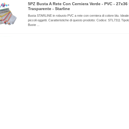
5PZ Busta A Rete Con Cerniera Verde - PVC - 27x36
Trasparente - Starline
Busta STARLINE in robusto PVC a rete con cerniera di colore blu. Ideal
piccoli oggetti. Caratteristiche di questo prodotto: Codice: STL7311 Tipolo
Buste ...
Astuccio Matite Colorate GOLDFABER Faber Castell
114724 (conf.24)
Astuccio in metallo con 24 matite colorate GOLDFABER permanenti. Min
concentrazione di pigmenti estramemente resistente alla rottura e alla luc
mm. Colori assortiti ...
Nuovo Articolo
1PZ Cerotti Kids Tattoo - ProntoDoc - Conf. 16 Pezz
cerotti per bambini simpatici e colorati hanno anche un effetto tattoo. Gar
una più efficace protezione del microambiente della ferita. Cerotto elasti
impermeabile, l\ ...
Fissaggio Flessibile Flexi-Fix Fischer - Trasparente
(conf.10)
Fascette Flexi-Fix R, riutilizzabile pi volte, facilmente richiudibile e riapribil
elastico ed allungabile, resistente fino a un carico di trazione di 18 kg. Ta