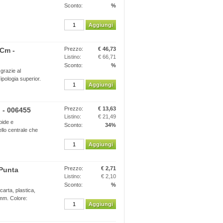
Sconto:
%
Aggiungi
Prezzo:
€ 46,73
 Cm -
Listino:
€ 66,71
Sconto:
%
 grazie al
Tipologia superior.
Aggiungi
Prezzo:
€ 13,63
 - 006455
Listino:
€ 21,49
bide e
Sconto:
34%
ello centrale che
Aggiungi
Prezzo:
€ 2,71
 Punta
Listino:
€ 2,10
Sconto:
%
carta, plastica,
2mm. Colore:
Aggiungi