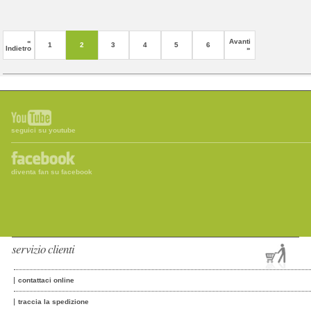
«
Avanti
1
2
3
4
5
6
Indietro
»
seguici su youtube
diventa fan su facebook
servizio clienti
contattaci online
traccia la spedizione