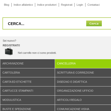
Blog
Indice alfabetico
Indice produttori
Registrati
Login
Contattaci
Sei nuovo?
REGISTRATI!
Nel carrello non ci sono prodotti.
ARCHIVIAZIONE
CANCELLERIA
CARTOLERIA
SCRITTURA E CORREZIONE
CARTA ED ETICHETTE
DISEGNO E DIDATTICA
CARTUCCE STAMPANTI
ORGANIZZAZIONE UFFICIO
MODULISTICA
ARTICOLI REGALO
BUSTE E SPEDIZIONE
COMUNICAZIONE VISIVA