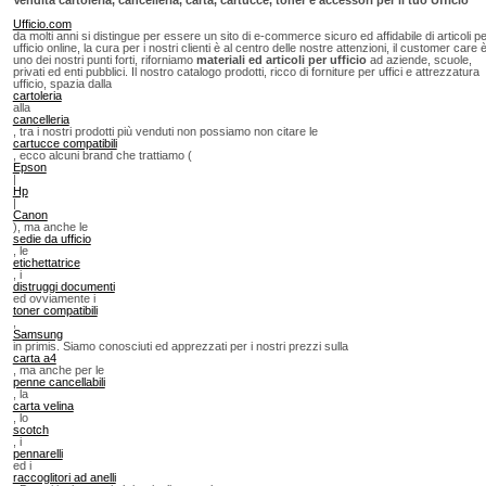
Ufficio.com
da molti anni si distingue per essere un sito di e-commerce sicuro ed affidabile di articoli p
ufficio online, la cura per i nostri clienti è al centro delle nostre attenzioni, il customer care 
uno dei nostri punti forti, riforniamo
materiali ed articoli per ufficio
ad aziende, scuole,
privati ed enti pubblici. Il nostro catalogo prodotti, ricco di forniture per uffici e attrezzatura
ufficio, spazia dalla
cartoleria
alla
cancelleria
, tra i nostri prodotti più venduti non possiamo non citare le
cartucce compatibili
, ecco alcuni brand che trattiamo (
Epson
|
Hp
|
Canon
), ma anche le
sedie da ufficio
, le
etichettatrice
, i
distruggi documenti
ed ovviamente i
toner compatibili
,
Samsung
in primis. Siamo conosciuti ed apprezzati per i nostri prezzi sulla
carta a4
, ma anche per le
penne cancellabili
, la
carta velina
, lo
scotch
, i
pennarelli
ed i
raccoglitori ad anelli