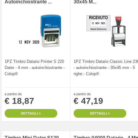
Autoinchiostrante ...
30x45 M...
1PZ Timbro Datario Printer S 220
1PZ Timbro Datario Classic Line 23
Dater - 4 mm - autoinchiostrante -
- autoinchiostrante - 30x45 mm - 5
Colop®
righe - Colop®
a partire da
a partire da
€ 18,87
€ 47,19
DETTAGLI »
DETTAGLI »
Timbro Mini Dater S120
Timbro 04000 Datario - 4 Mm