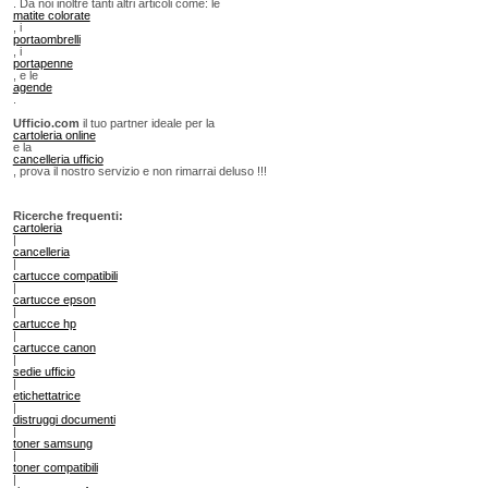
. Da noi inoltre tanti altri articoli come: le
matite colorate
, i
portaombrelli
, i
portapenne
, e le
agende
.
Ufficio.com
il tuo partner ideale per la
cartoleria online
e la
cancelleria ufficio
, prova il nostro servizio e non rimarrai deluso !!!
Ricerche frequenti:
cartoleria
|
cancelleria
|
cartucce compatibili
|
cartucce epson
|
cartucce hp
|
cartucce canon
|
sedie ufficio
|
etichettatrice
|
distruggi documenti
|
toner samsung
|
toner compatibili
|