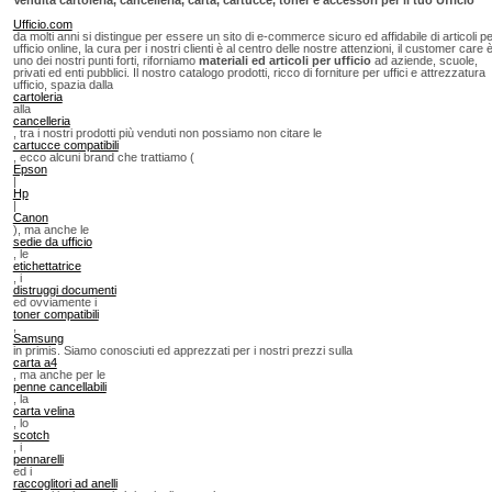
Ufficio.com
da molti anni si distingue per essere un sito di e-commerce sicuro ed affidabile di articoli p
ufficio online, la cura per i nostri clienti è al centro delle nostre attenzioni, il customer care 
uno dei nostri punti forti, riforniamo
materiali ed articoli per ufficio
ad aziende, scuole,
privati ed enti pubblici. Il nostro catalogo prodotti, ricco di forniture per uffici e attrezzatura
ufficio, spazia dalla
cartoleria
alla
cancelleria
, tra i nostri prodotti più venduti non possiamo non citare le
cartucce compatibili
, ecco alcuni brand che trattiamo (
Epson
|
Hp
|
Canon
), ma anche le
sedie da ufficio
, le
etichettatrice
, i
distruggi documenti
ed ovviamente i
toner compatibili
,
Samsung
in primis. Siamo conosciuti ed apprezzati per i nostri prezzi sulla
carta a4
, ma anche per le
penne cancellabili
, la
carta velina
, lo
scotch
, i
pennarelli
ed i
raccoglitori ad anelli