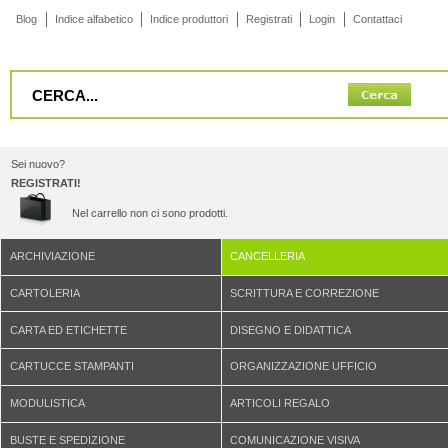
Blog
Indice alfabetico
Indice produttori
Registrati
Login
Contattaci
Sei nuovo?
REGISTRATI!
Nel carrello non ci sono prodotti.
ARCHIVIAZIONE
CANCELLERIA
CARTOLERIA
SCRITTURA E CORREZIONE
CARTA ED ETICHETTE
DISEGNO E DIDATTICA
CARTUCCE STAMPANTI
ORGANIZZAZIONE UFFICIO
MODULISTICA
ARTICOLI REGALO
BUSTE E SPEDIZIONE
COMUNICAZIONE VISIVA