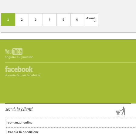
Avanti
1
2
3
4
5
6
»
seguici su youtube
diventa fan su facebook
servizio clienti
contattaci online
traccia la spedizione