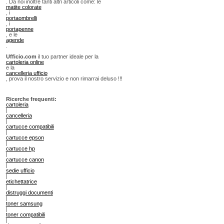
. Da noi inoltre tanti altri articoli come: le
matite colorate
, i
portaombrelli
, i
portapenne
, e le
agende
.
Ufficio.com
il tuo partner ideale per la
cartoleria online
e la
cancelleria ufficio
, prova il nostro servizio e non rimarrai deluso !!!
Ricerche frequenti:
cartoleria
|
cancelleria
|
cartucce compatibili
|
cartucce epson
|
cartucce hp
|
cartucce canon
|
sedie ufficio
|
etichettatrice
|
distruggi documenti
|
toner samsung
|
toner compatibili
|