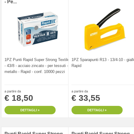
- Pe...
1PZ Punti Rapid Super Strong Textile
1PZ Sparapunti R13 - 13/4-10 - giall
- 43/8 - acciaio zincato - per tessuti -
Rapid
metallo - Rapid - conf. 10000 pezzi
a partire da
a partire da
€ 18,50
€ 33,55
DETTAGLI »
DETTAGLI »
Punti Rapid Super Strong -
Punti Rapid Super Strong -