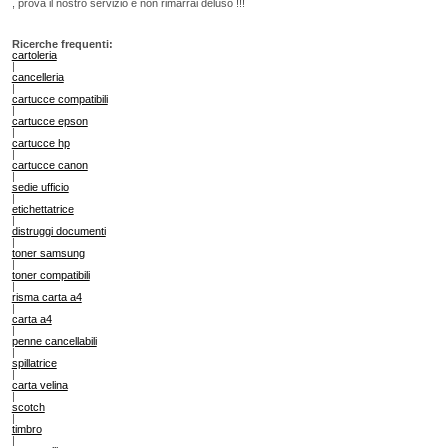
, prova il nostro servizio e non rimarrai deluso !!!
Ricerche frequenti:
cartoleria
|
cancelleria
|
cartucce compatibili
|
cartucce epson
|
cartucce hp
|
cartucce canon
|
sedie ufficio
|
etichettatrice
|
distruggi documenti
|
toner samsung
|
toner compatibili
|
risma carta a4
|
carta a4
|
penne cancellabili
|
spillatrice
|
carta velina
|
scotch
|
timbro
|