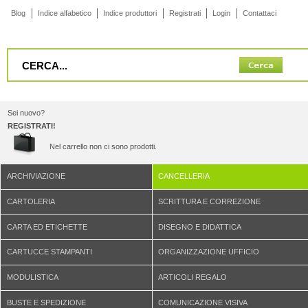
Blog
Indice alfabetico
Indice produttori
Registrati
Login
Contattaci
Sei nuovo?
REGISTRATI!
Nel carrello non ci sono prodotti.
ARCHIVIAZIONE
CANCELLERIA
CARTOLERIA
SCRITTURA E CORREZIONE
CARTA ED ETICHETTE
DISEGNO E DIDATTICA
CARTUCCE STAMPANTI
ORGANIZZAZIONE UFFICIO
MODULISTICA
ARTICOLI REGALO
BUSTE E SPEDIZIONE
COMUNICAZIONE VISIVA