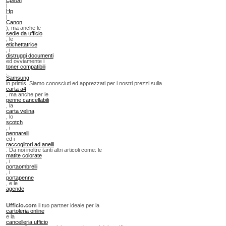
|
Hp
|
Canon
), ma anche le
sedie da ufficio
, le
etichettatrice
, i
distruggi documenti
ed ovviamente i
toner compatibili
,
Samsung
in primis. Siamo conosciuti ed apprezzati per i nostri prezzi sulla
carta a4
, ma anche per le
penne cancellabili
, la
carta velina
, lo
scotch
, i
pennarelli
ed i
raccoglitori ad anelli
. Da noi inoltre tanti altri articoli come: le
matite colorate
, i
portaombrelli
, i
portapenne
, e le
agende
.
Ufficio.com
il tuo partner ideale per la
cartoleria online
e la
cancelleria ufficio