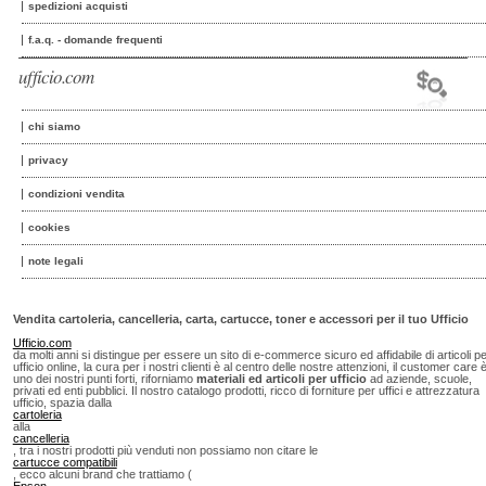
spedizioni acquisti
f.a.q. - domande frequenti
ufficio.com
chi siamo
privacy
condizioni vendita
cookies
note legali
Vendita cartoleria, cancelleria, carta, cartucce, toner e accessori per il tuo Ufficio
Ufficio.com
da molti anni si distingue per essere un sito di e-commerce sicuro ed affidabile di articoli p
ufficio online, la cura per i nostri clienti è al centro delle nostre attenzioni, il customer care 
uno dei nostri punti forti, riforniamo
materiali ed articoli per ufficio
ad aziende, scuole,
privati ed enti pubblici. Il nostro catalogo prodotti, ricco di forniture per uffici e attrezzatura
ufficio, spazia dalla
cartoleria
alla
cancelleria
, tra i nostri prodotti più venduti non possiamo non citare le
cartucce compatibili
, ecco alcuni brand che trattiamo (
Epson