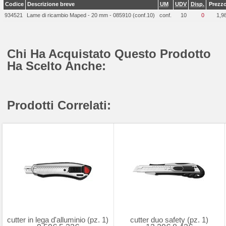
Codice
Descrizione breve
UM
UDV
Disp.
Prezz
934521
Lame di ricambio Maped - 20 mm - 085910 (conf.10)
conf.
10
0
1,9
Chi Ha Acquistato Questo Prodotto
Ha Scelto Anche:
Prodotti Correlati:
cutter in lega d'alluminio (pz. 1)
cutter duo safety (pz. 1)