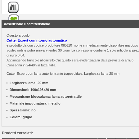
descrizione e caratteristiche
Questo articolo
Cutter Expert con ritorno automatico
è prodotto da
con codice produttore 085110 non è immediatamente disponibile ma dopo i
vostro ordine potrà arrivarvi entro 30 gioni. La confezione contiene 1 solo articolo al pre
di euro 6,84.
Aggiungendo l'articolo al carrello d'acquisto sarà evidenziata la data prevista di arrivo.
Consegna in 24/48h in tutta Italia.
Cutter Expert con lama autorientrante trapezoidale. Larghezza lama 20 mm.
Larghezza lama:
20 mm
Dimensioni:
100x198x20 mm
Meccanismo bloccalama:
lama autoretrattile
Materiale impugnatura:
metallo
Spezzalama:
no
Colore:
grigio
Prodotti correlati: