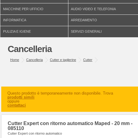
MACCHINE PER UFFICIO
AUDIO VIDEO E TELEFONIA
INFORMATICA
ARREDAMENTO
PULIZIA E IGIENE
SERVIZI GENERALI
Cancelleria
Home
Cancelleria
Cutter e taglierine
Cutter
Questo prodotto è temporaneamente non disponibile. Trova
prodotti simili
oppure
contattaci
Cutter Expert con ritorno automatico Maped - 20 mm -
085110
Cutter Expert con ritorno automatico