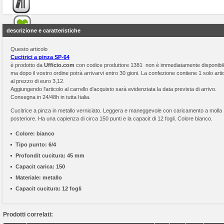
descrizione e caratteristiche
Questo articolo
Cucitrici a pinza SP-64
è prodotto da
Ufficio.com
con codice produttore 1381 non è immediatamente disponibil
ma dopo il vostro ordine potrà arrivarvi entro 30 gioni. La confezione contiene 1 solo arti
al prezzo di euro 3,12.
Aggiungendo l'articolo al carrello d'acquisto sarà evidenziata la data prevista di arrivo.
Consegna in 24/48h in tutta Italia.
Cucitrice a pinza in metallo verniciato. Leggera e maneggevole con caricamento a molla
posteriore. Ha una capienza di circa 150 punti e la capacit di 12 fogli. Colore bianco.
Colore:
bianco
Tipo punto:
6/4
Profondit cucitura:
45 mm
Capacit carica:
150
Materiale:
metallo
Capacit cucitura:
12 fogli
Prodotti correlati: