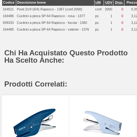
Codice
Descrizione breve
UM
UDV
Disp.
Prezz
164521
Punti 21/4 (6/4) Rapesco - 1367 (conf.2000)
conf.
2000
0
0,3
164486
Cucitrici a pinza SP-64 Rapesco - rosa - 1377
pz.
1
0
3,1
939333
Cucitrici a pinza SP-64 Rapesco - fucsia - 1382
pz.
1
0
3,1
164485
Cucitrici a pinza SP-64 Rapesco - celeste - 1376
pz.
1
0
3,1
Chi Ha Acquistato Questo Prodotto
Ha Scelto Anche:
Prodotti Correlati: