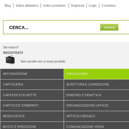
Blog
Indice alfabetico
Indice produttori
Registrati
Login
Contattaci
Sei nuovo?
REGISTRATI!
Nel carrello non ci sono prodotti.
ARCHIVIAZIONE
CANCELLERIA
CARTOLERIA
SCRITTURA E CORREZIONE
CARTA ED ETICHETTE
DISEGNO E DIDATTICA
CARTUCCE STAMPANTI
ORGANIZZAZIONE UFFICIO
MODULISTICA
ARTICOLI REGALO
BUSTE E SPEDIZIONE
COMUNICAZIONE VISIVA