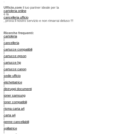
.
Ufficio.com
il tuo partner ideale per la
cartoleria online
e la
cancelleria ufficio
, prova il nostro servizio e non rimarrai deluso !!!
Ricerche frequenti:
cartoleria
|
cancelleria
|
cartucce compatibili
|
cartucce epson
|
cartucce hp
|
cartucce canon
|
sedie ufficio
|
etichettatrice
|
distruggi documenti
|
toner samsung
|
toner compatibili
|
risma carta a4
|
carta a4
|
penne cancellabili
|
spillatrice
|