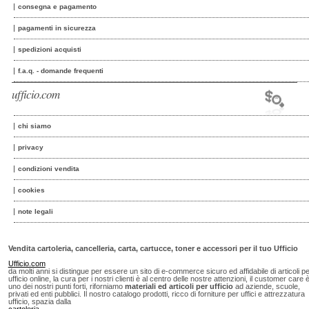
consegna e pagamento
pagamenti in sicurezza
spedizioni acquisti
f.a.q. - domande frequenti
ufficio.com
chi siamo
privacy
condizioni vendita
cookies
note legali
Vendita cartoleria, cancelleria, carta, cartucce, toner e accessori per il tuo Ufficio
Ufficio.com
da molti anni si distingue per essere un sito di e-commerce sicuro ed affidabile di articoli p
ufficio online, la cura per i nostri clienti è al centro delle nostre attenzioni, il customer care 
uno dei nostri punti forti, riforniamo
materiali ed articoli per ufficio
ad aziende, scuole,
privati ed enti pubblici. Il nostro catalogo prodotti, ricco di forniture per uffici e attrezzatura
ufficio, spazia dalla
cartoleria