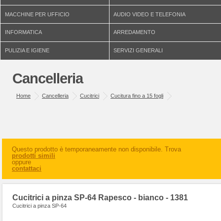
MACCHINE PER UFFICIO
AUDIO VIDEO E TELEFONIA
INFORMATICA
ARREDAMENTO
PULIZIA E IGIENE
SERVIZI GENERALI
Cancelleria
Home
Cancelleria
Cucitrici
Cucitura fino a 15 fogli
Questo prodotto è temporaneamente non disponibile. Trova
prodotti simili
oppure
contattaci
Cucitrici a pinza SP-64 Rapesco - bianco - 1381
Cucitrici a pinza SP-64