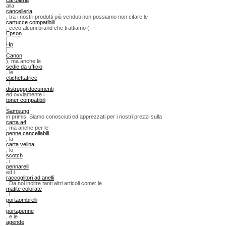
alla
cancelleria
, tra i nostri prodotti più venduti non possiamo non citare le
cartucce compatibili
, ecco alcuni brand che trattiamo (
Epson
|
Hp
|
Canon
), ma anche le
sedie da ufficio
, le
etichettatrice
, i
distruggi documenti
ed ovviamente i
toner compatibili
,
Samsung
in primis. Siamo conosciuti ed apprezzati per i nostri prezzi sulla
carta a4
, ma anche per le
penne cancellabili
, la
carta velina
, lo
scotch
, i
pennarelli
ed i
raccoglitori ad anelli
. Da noi inoltre tanti altri articoli come: le
matite colorate
, i
portaombrelli
, i
portapenne
, e le
agende