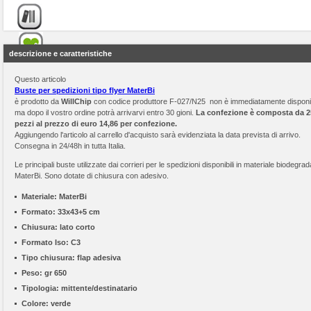
descrizione e caratteristiche
Questo articolo
Buste per spedizioni tipo flyer MaterBi
è prodotto da
WillChip
con codice produttore F-027/N25 non è immediatamente disponi
ma dopo il vostro ordine potrà arrivarvi entro 30 gioni.
La confezione è composta da 2
pezzi al prezzo di euro 14,86 per confezione.
Aggiungendo l'articolo al carrello d'acquisto sarà evidenziata la data prevista di arrivo.
Consegna in 24/48h in tutta Italia.
Le principali buste utilizzate dai corrieri per le spedizioni disponibili in materiale biodegrad
MaterBi. Sono dotate di chiusura con adesivo.
Materiale:
MaterBi
Formato:
33x43+5 cm
Chiusura:
lato corto
Formato Iso:
C3
Tipo chiusura:
flap adesiva
Peso:
gr 650
Tipologia:
mittente/destinatario
Colore:
verde