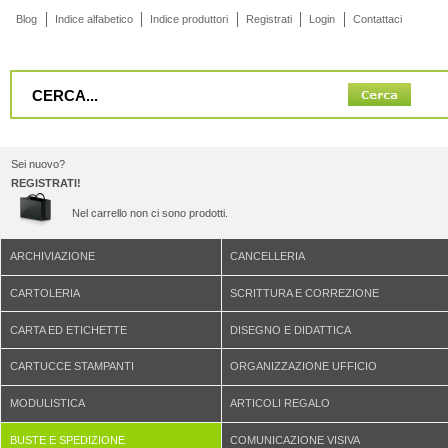
Blog
Indice alfabetico
Indice produttori
Registrati
Login
Contattaci
Sei nuovo?
REGISTRATI!
Nel carrello non ci sono prodotti.
ARCHIVIAZIONE
CANCELLERIA
CARTOLERIA
SCRITTURA E CORREZIONE
CARTA ED ETICHETTE
DISEGNO E DIDATTICA
CARTUCCE STAMPANTI
ORGANIZZAZIONE UFFICIO
MODULISTICA
ARTICOLI REGALO
BUSTE E SPEDIZIONE
COMUNICAZIONE VISIVA