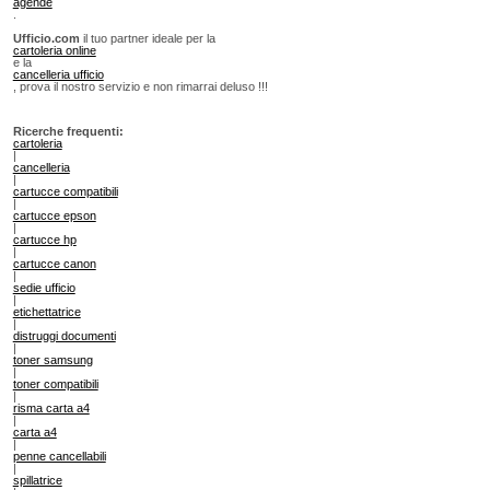
agende
.
Ufficio.com
il tuo partner ideale per la
cartoleria online
e la
cancelleria ufficio
, prova il nostro servizio e non rimarrai deluso !!!
Ricerche frequenti:
cartoleria
|
cancelleria
|
cartucce compatibili
|
cartucce epson
|
cartucce hp
|
cartucce canon
|
sedie ufficio
|
etichettatrice
|
distruggi documenti
|
toner samsung
|
toner compatibili
|
risma carta a4
|
carta a4
|
penne cancellabili
|
spillatrice