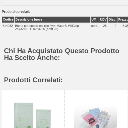
Prodotti correlati:
Codice
Descrizione breve
UM
UDV
Disp.
Prezz
514032
Buste per spedizioni tipo flyer MaterBi WillChip -
conf.
25
0
8,3
24x32+5 - F-026/N25 (conf.25)
Chi Ha Acquistato Questo Prodotto
Ha Scelto Anche:
Prodotti Correlati: