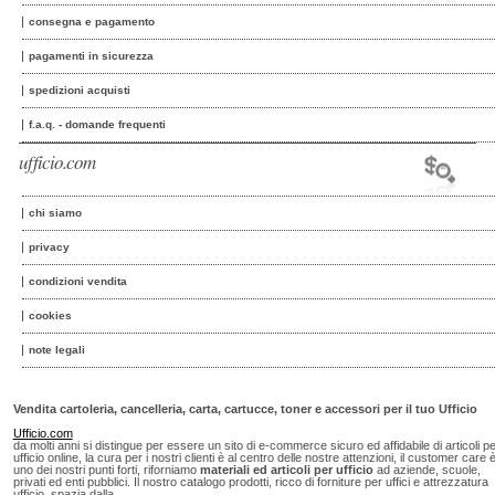
consegna e pagamento
pagamenti in sicurezza
spedizioni acquisti
f.a.q. - domande frequenti
ufficio.com
chi siamo
privacy
condizioni vendita
cookies
note legali
Vendita cartoleria, cancelleria, carta, cartucce, toner e accessori per il tuo Ufficio
Ufficio.com
da molti anni si distingue per essere un sito di e-commerce sicuro ed affidabile di articoli p
ufficio online, la cura per i nostri clienti è al centro delle nostre attenzioni, il customer care 
uno dei nostri punti forti, riforniamo
materiali ed articoli per ufficio
ad aziende, scuole,
privati ed enti pubblici. Il nostro catalogo prodotti, ricco di forniture per uffici e attrezzatura
ufficio, spazia dalla