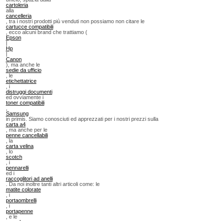
cartoleria
alla
cancelleria
, tra i nostri prodotti più venduti non possiamo non citare le
cartucce compatibili
, ecco alcuni brand che trattiamo (
Epson
|
Hp
|
Canon
), ma anche le
sedie da ufficio
, le
etichettatrice
, i
distruggi documenti
ed ovviamente i
toner compatibili
,
Samsung
in primis. Siamo conosciuti ed apprezzati per i nostri prezzi sulla
carta a4
, ma anche per le
penne cancellabili
, la
carta velina
, lo
scotch
, i
pennarelli
ed i
raccoglitori ad anelli
. Da noi inoltre tanti altri articoli come: le
matite colorate
, i
portaombrelli
, i
portapenne
, e le