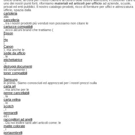
uno dei nostri punti forti, riforniamo
materiali ed articoli per ufficio
ad aziende, scuole,
privati ed enti pubblici. Il nostro catalogo prodotti, ricco di forniture per uffici e attrezzatura
ufficio, spazia dalla
cartoleria
alla
cancelleria
, tra i nostri prodotti più venduti non possiamo non citare le
cartucce compatibili
, ecco alcuni brand che trattiamo (
Epson
|
Hp
|
Canon
), ma anche le
sedie da ufficio
, le
etichettatrice
, i
distruggi documenti
ed ovviamente i
toner compatibili
,
Samsung
in primis. Siamo conosciuti ed apprezzati per i nostri prezzi sulla
carta a4
, ma anche per le
penne cancellabili
, la
carta velina
, lo
scotch
, i
pennarelli
ed i
raccoglitori ad anelli
. Da noi inoltre tanti altri articoli come: le
matite colorate
, i
portaombrelli