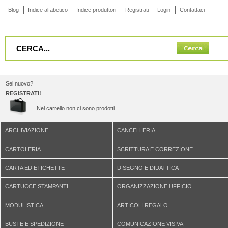
Blog
Indice alfabetico
Indice produttori
Registrati
Login
Contattaci
Sei nuovo?
REGISTRATI!
Nel carrello non ci sono prodotti.
ARCHIVIAZIONE
CANCELLERIA
CARTOLERIA
SCRITTURA E CORREZIONE
CARTA ED ETICHETTE
DISEGNO E DIDATTICA
CARTUCCE STAMPANTI
ORGANIZZAZIONE UFFICIO
MODULISTICA
ARTICOLI REGALO
BUSTE E SPEDIZIONE
COMUNICAZIONE VISIVA