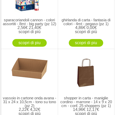
sparacoriandoli cannon - colori
ghirlanda di carta - fantasia di
assortiti - 8mt - big party (pz 12)
colori - 4mt - pegaso (pz 1)
2,56€
21,40€
4,86€
0,00€
scopri di più
scopri di più
vassoio in cartone onda avana -
shopper in carta - maniglie
31 x 24 x 10,5cm - tono su tono
cordino - marrone - 14 x 9 x 20
(pz 2)
cm - conf. 25 shoppers (pz 1)
2,22€
4,32€
14,96€
12,17€
scopri di più
scopri di più