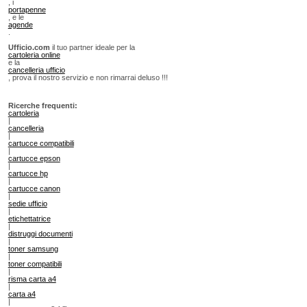
, i
portapenne
, e le
agende
.
Ufficio.com
il tuo partner ideale per la
cartoleria online
e la
cancelleria ufficio
, prova il nostro servizio e non rimarrai deluso !!!
Ricerche frequenti:
cartoleria
|
cancelleria
|
cartucce compatibili
|
cartucce epson
|
cartucce hp
|
cartucce canon
|
sedie ufficio
|
etichettatrice
|
distruggi documenti
|
toner samsung
|
toner compatibili
|
risma carta a4
|
carta a4
|