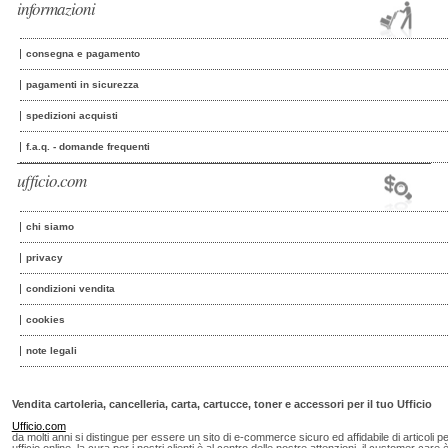
informazioni
consegna e pagamento
pagamenti in sicurezza
spedizioni acquisti
f.a.q. - domande frequenti
ufficio.com
chi siamo
privacy
condizioni vendita
cookies
note legali
Vendita cartoleria, cancelleria, carta, cartucce, toner e accessori per il tuo Ufficio
Ufficio.com
da molti anni si distingue per essere un sito di e-commerce sicuro ed affidabile di articoli p
ufficio online, la cura per i nostri clienti è al centro delle nostre attenzioni, il customer care 