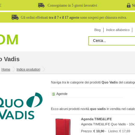
€
Consegniamo in 5 giorni lavorativi
S
Gli ordini effettuati
tra il 7 e il 17 agosto
sono sospesi per chiusura estiva.
Blog
Indice alfabetico
 Vadis
:
Home
Indice produttori
Naviga tra le categorie dei prodotti
Quo Vadis
del catalog
Agende
Ecco alcuni prodotti novità
quo vadis
in vendita nel catal
Agenda TIME&LIFE
Agenda TIME&LIFE Quo Vadis - 10x15
Prezzo:
€ 10,90
-
Listino:
€ 17,69