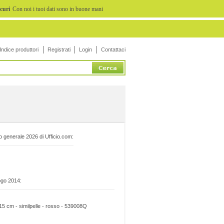
icuri
Con noi i tuoi dati sono in buone mani
Indice produttori
Registrati
Login
Contattaci
o generale 2026 di Ufficio.com:
ogo 2014:
 cm - similpelle - rosso - 539008Q