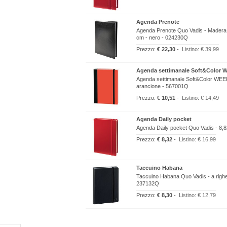
Agenda Prenote
Agenda Prenote Quo Vadis - Madera - 
cm - nero - 024230Q
Prezzo:
€ 22,30
-
Listino:
€ 39,99
Agenda settimanale Soft&Color
Agenda settimanale Soft&Color WEEKL
arancione - 567001Q
Prezzo:
€ 10,51
-
Listino:
€ 14,49
Agenda Daily pocket
Agenda Daily pocket Quo Vadis - 8,
Prezzo:
€ 8,32
-
Listino:
€ 16,99
Taccuino Habana
Taccuino Habana Quo Vadis - a righe -
237132Q
Prezzo:
€ 8,30
-
Listino:
€ 12,79