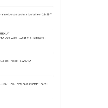
sintetico con cucitura tipo sellaio - 21x29,7
 WEEKLY
Y Quo Vadis - 10x15 cm - Similpelle -
8x13 cm - rosso - 617004Q
 10x15 cm - simil pelle imbottita - nero -