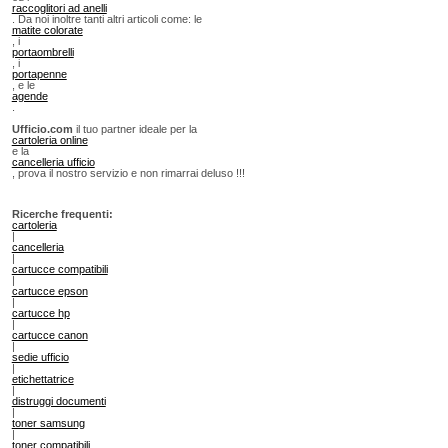
raccoglitori ad anelli
. Da noi inoltre tanti altri articoli come: le
matite colorate
, i
portaombrelli
, i
portapenne
, e le
agende
.
Ufficio.com
il tuo partner ideale per la
cartoleria online
e la
cancelleria ufficio
, prova il nostro servizio e non rimarrai deluso !!!
Ricerche frequenti:
cartoleria
|
cancelleria
|
cartucce compatibili
|
cartucce epson
|
cartucce hp
|
cartucce canon
|
sedie ufficio
|
etichettatrice
|
distruggi documenti
|
toner samsung
|
toner compatibili