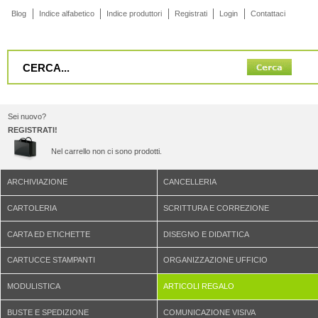
Blog
Indice alfabetico
Indice produttori
Registrati
Login
Contattaci
Sei nuovo?
REGISTRATI!
Nel carrello non ci sono prodotti.
ARCHIVIAZIONE
CANCELLERIA
CARTOLERIA
SCRITTURA E CORREZIONE
CARTA ED ETICHETTE
DISEGNO E DIDATTICA
CARTUCCE STAMPANTI
ORGANIZZAZIONE UFFICIO
MODULISTICA
ARTICOLI REGALO
BUSTE E SPEDIZIONE
COMUNICAZIONE VISIVA