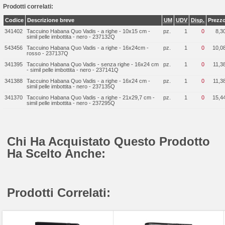
Prodotti correlati:
Codice
Descrizione breve
UM
UDV
Disp.
Prezz
341402
Taccuino Habana Quo Vadis - a righe - 10x15 cm -
pz.
1
0
8,3
simil pelle imbottita - nero - 237132Q
543456
Taccuino Habana Quo Vadis - a righe - 16x24cm -
pz.
1
0
10,0
rosso - 237137Q
341395
Taccuino Habana Quo Vadis - senza righe - 16x24 cm
pz.
1
0
11,3
- simil pelle imbottita - nero - 237141Q
341388
Taccuino Habana Quo Vadis - a righe - 16x24 cm -
pz.
1
0
11,3
simil pelle imbottita - nero - 237135Q
341370
Taccuino Habana Quo Vadis - a righe - 21x29,7 cm -
pz.
1
0
15,4
simil pelle imbottita - nero - 237295Q
Chi Ha Acquistato Questo Prodotto
Ha Scelto Anche:
Prodotti Correlati: