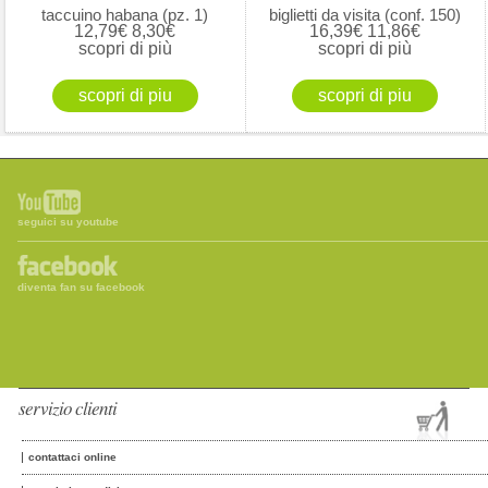
taccuino habana (pz. 1)
biglietti da visita (conf. 150)
12,79€
8,30€
16,39€
11,86€
scopri di più
scopri di più
seguici su youtube
diventa fan su facebook
servizio clienti
contattaci online