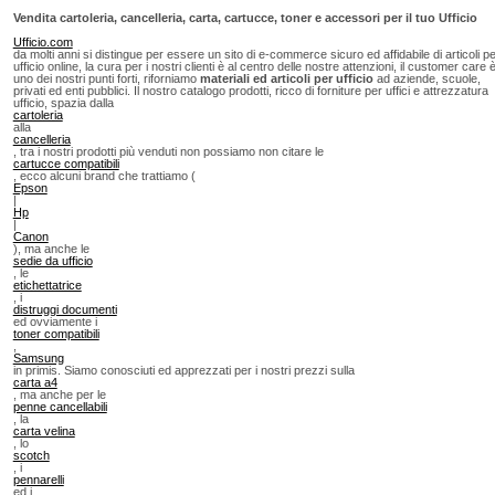
Vendita cartoleria, cancelleria, carta, cartucce, toner e accessori per il tuo Ufficio
Ufficio.com
da molti anni si distingue per essere un sito di e-commerce sicuro ed affidabile di articoli p
ufficio online, la cura per i nostri clienti è al centro delle nostre attenzioni, il customer care 
uno dei nostri punti forti, riforniamo
materiali ed articoli per ufficio
ad aziende, scuole,
privati ed enti pubblici. Il nostro catalogo prodotti, ricco di forniture per uffici e attrezzatura
ufficio, spazia dalla
cartoleria
alla
cancelleria
, tra i nostri prodotti più venduti non possiamo non citare le
cartucce compatibili
, ecco alcuni brand che trattiamo (
Epson
|
Hp
|
Canon
), ma anche le
sedie da ufficio
, le
etichettatrice
, i
distruggi documenti
ed ovviamente i
toner compatibili
,
Samsung
in primis. Siamo conosciuti ed apprezzati per i nostri prezzi sulla
carta a4
, ma anche per le
penne cancellabili
, la
carta velina
, lo
scotch
, i
pennarelli
ed i