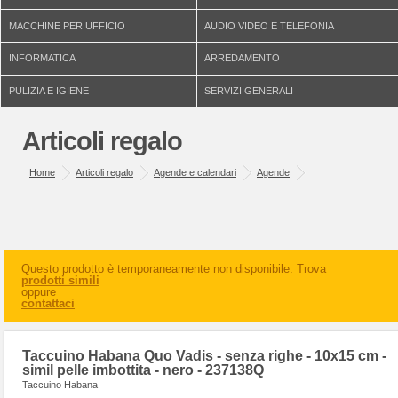
MACCHINE PER UFFICIO
AUDIO VIDEO E TELEFONIA
INFORMATICA
ARREDAMENTO
PULIZIA E IGIENE
SERVIZI GENERALI
Articoli regalo
Home
Articoli regalo
Agende e calendari
Agende
Questo prodotto è temporaneamente non disponibile. Trova
prodotti simili
oppure
contattaci
Taccuino Habana Quo Vadis - senza righe - 10x15 cm -
simil pelle imbottita - nero - 237138Q
Taccuino Habana