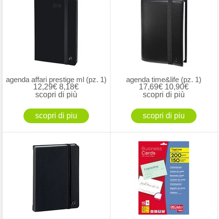
agenda affari prestige ml (pz. 1)
agenda time&life (pz. 1)
12,29€
8,18€
17,69€
10,90€
scopri di più
scopri di più