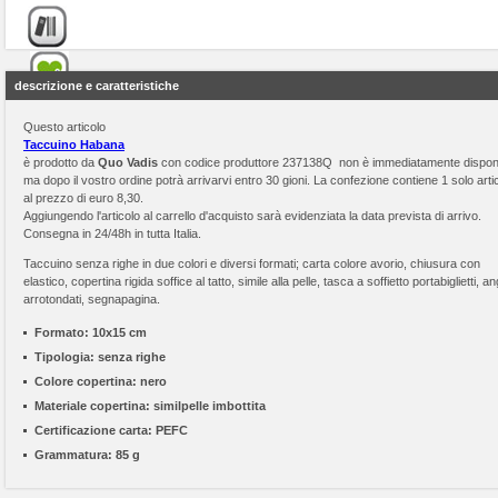
descrizione e caratteristiche
Questo articolo
Taccuino Habana
è prodotto da
Quo Vadis
con codice produttore 237138Q non è immediatamente disponi
ma dopo il vostro ordine potrà arrivarvi entro 30 gioni. La confezione contiene 1 solo arti
al prezzo di euro 8,30.
Aggiungendo l'articolo al carrello d'acquisto sarà evidenziata la data prevista di arrivo.
Consegna in 24/48h in tutta Italia.
Taccuino senza righe in due colori e diversi formati; carta colore avorio, chiusura con
elastico, copertina rigida soffice al tatto, simile alla pelle, tasca a soffietto portabiglietti, an
arrotondati, segnapagina.
Formato:
10x15 cm
Tipologia:
senza righe
Colore copertina:
nero
Materiale copertina:
similpelle imbottita
Certificazione carta:
PEFC
Grammatura:
85 g