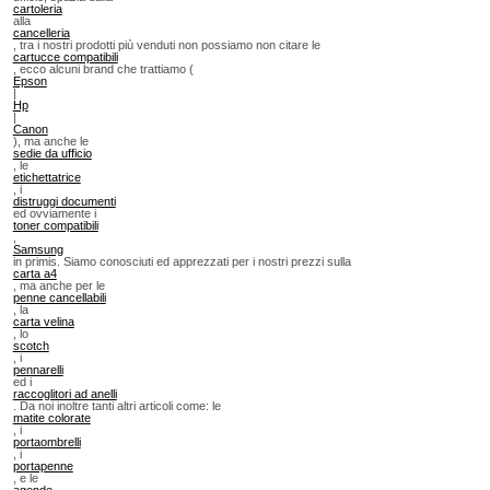
cartoleria
alla
cancelleria
, tra i nostri prodotti più venduti non possiamo non citare le
cartucce compatibili
, ecco alcuni brand che trattiamo (
Epson
|
Hp
|
Canon
), ma anche le
sedie da ufficio
, le
etichettatrice
, i
distruggi documenti
ed ovviamente i
toner compatibili
,
Samsung
in primis. Siamo conosciuti ed apprezzati per i nostri prezzi sulla
carta a4
, ma anche per le
penne cancellabili
, la
carta velina
, lo
scotch
, i
pennarelli
ed i
raccoglitori ad anelli
. Da noi inoltre tanti altri articoli come: le
matite colorate
, i
portaombrelli
, i
portapenne
, e le
agende