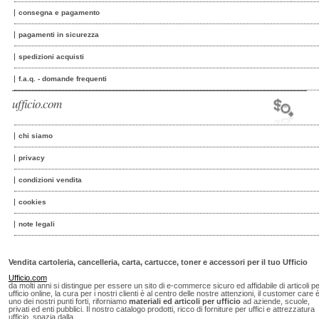
consegna e pagamento
pagamenti in sicurezza
spedizioni acquisti
f.a.q. - domande frequenti
ufficio.com
chi siamo
privacy
condizioni vendita
cookies
note legali
Vendita cartoleria, cancelleria, carta, cartucce, toner e accessori per il tuo Ufficio
Ufficio.com
da molti anni si distingue per essere un sito di e-commerce sicuro ed affidabile di articoli p
ufficio online, la cura per i nostri clienti è al centro delle nostre attenzioni, il customer care 
uno dei nostri punti forti, riforniamo
materiali ed articoli per ufficio
ad aziende, scuole,
privati ed enti pubblici. Il nostro catalogo prodotti, ricco di forniture per uffici e attrezzatura
ufficio, spazia dalla