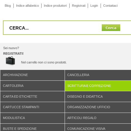
Blog
Indice alfabetico
Indice produttori
Registrati
Login
Contattaci
Sei nuovo?
REGISTRATI!
Nel carrello non ci sono prodotti.
ARCHIVIAZIONE
CANCELLERIA
CARTOLERIA
SCRITTURA E CORREZIONE
CARTA ED ETICHETTE
DISEGNO E DIDATTICA
CARTUCCE STAMPANTI
ORGANIZZAZIONE UFFICIO
MODULISTICA
ARTICOLI REGALO
BUSTE E SPEDIZIONE
COMUNICAZIONE VISIVA