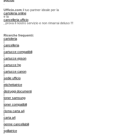
.
Ufficio.com
il tuo partner ideale per la
cartoleria online
e la
cancelleria ufficio
, prova il nostro servizio e non rimarrai deluso !!!
Ricerche frequenti:
cartoleria
|
cancelleria
|
cartucce compatibili
|
cartucce epson
|
cartucce hp
|
cartucce canon
|
sedie ufficio
|
etichettatrice
|
distruggi documenti
|
toner samsung
|
toner compatibili
|
risma carta a4
|
carta a4
|
penne cancellabili
|
spillatrice
|