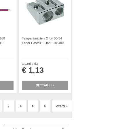
2160
Temperamatite a 2 fori 50-34
lu -
Faber Castell - 2 fori - 183400
a partire da
€ 1,13
DETTAGLI »
3
4
5
6
Avanti »