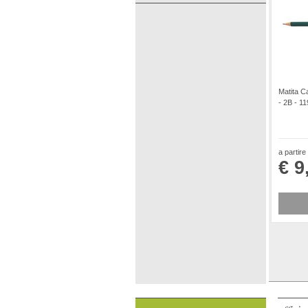
Matita C
- 2B - 1
a partire
€ 9