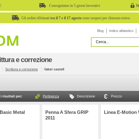
€
Consegniamo in 5 giorni lavorativi
S
Gli ordini effettuati
tra il 7 e il 17 agosto
sono sospesi per chiusura estiva.
Blog
Indice alfabetico
ittura e correzione
Scrittura e correzione
faber castell
i risultati per:
Pertinenza
Descrizione
Prezzo
 Basic Metal
Penna A Sfera GRIP
Linea E-Motion
2011