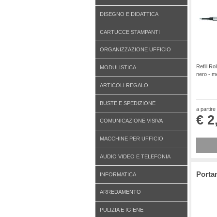
DISEGNO E DIDATTICA
CARTUCCE STAMPANTI
ORGANIZZAZIONE UFFICIO
Refill Ro
MODULISTICA
nero - m
ARTICOLI REGALO
BUSTE E SPEDIZIONE
a partire
€ 2
COMUNICAZIONE VISIVA
MACCHINE PER UFFICIO
AUDIO VIDEO E TELEFONIA
Porta
INFORMATICA
ARREDAMENTO
PULIZIA E IGIENE