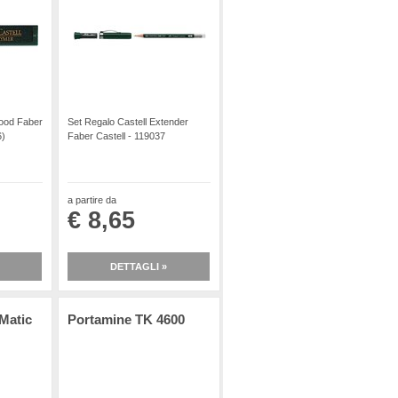
ood Faber
Set Regalo Castell Extender
6)
Faber Castell - 119037
a partire da
€ 8,65
DETTAGLI »
Matic
Portamine TK 4600