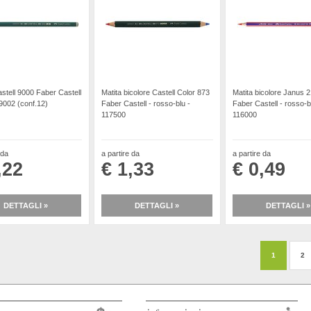
astell 9000 Faber Castell
Matita bicolore Castell Color 873
Matita bicolore Janus 
19002 (conf.12)
Faber Castell - rosso-blu -
Faber Castell - rosso-b
117500
116000
 da
a partire da
a partire da
,22
€ 1,33
€ 0,49
DETTAGLI »
DETTAGLI »
DETTAGLI »
1
2