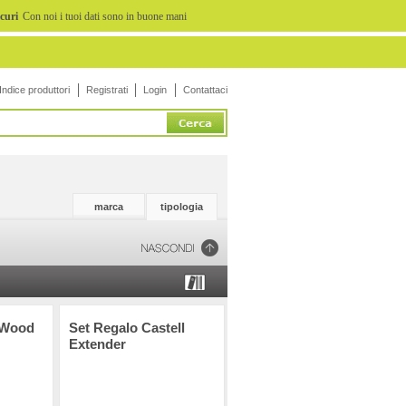
icuri
Con noi i tuoi dati sono in buone mani
Indice produttori
Registrati
Login
Contattaci
marca
tipologia
 Wood
Set Regalo Castell
Extender