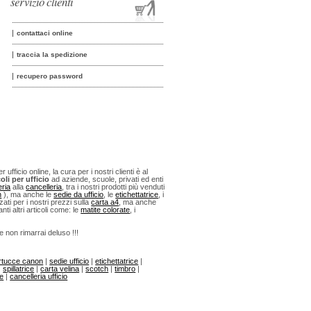
servizio clienti
contattaci online
traccia la spedizione
recupero password
fficio online, la cura per i nostri clienti è al
oli per ufficio
ad aziende, scuole, privati ed enti
eria
alla
cancelleria
, tra i nostri prodotti più venduti
n
), ma anche le
sedie da ufficio
, le
etichettatrice
, i
ti per i nostri prezzi sulla
carta a4
, ma anche
anti altri articoli come: le
matite colorate
, i
 e non rimarrai deluso !!!
rtucce canon
|
sedie ufficio
|
etichettatrice
|
|
spillatrice
|
carta velina
|
scotch
|
timbro
|
ne
|
cancelleria ufficio