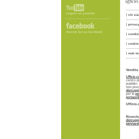
uffici
seguici su youtube
chi si
privac
diventa fan su facebook
condiz
cookie
note le
Vendita 
Ufficio.
centro de
pubblici.
non poss
distrugg
per le
pe
portaomb
Ufficio
Ricerch
distrugg
pennarell