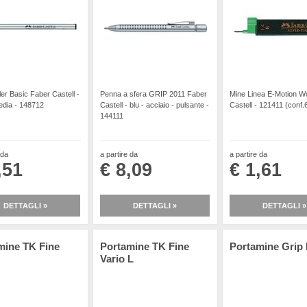
ller Basic Faber Castell -
Penna a sfera GRIP 2011 Faber
Mine Linea E-Motion W
edia - 148712
Castell - blu - acciaio - pulsante -
Castell - 121411 (conf.
144111
 da
a partire da
a partire da
,51
€ 8,09
€ 1,61
DETTAGLI »
DETTAGLI »
DETTAGLI »
mine TK Fine
Portamine TK Fine
Portamine Grip 
Vario L