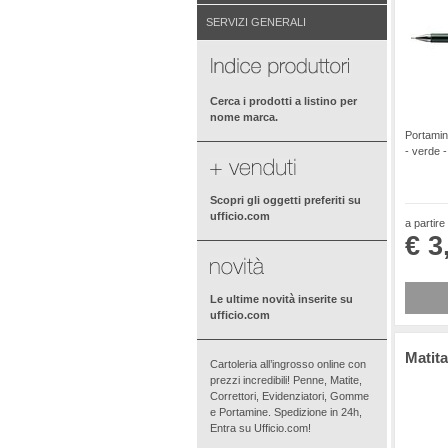
SERVIZI GENERALI
Cerca i prodotti a listino per
nome marca.
Portamin
- verde 
Scopri gli oggetti preferiti su
ufficio.com
a partire
€ 3
Le ultime novità inserite su
ufficio.com
Matita
Cartoleria all’ingrosso online con
prezzi incredibili! Penne, Matite,
Correttori, Evidenziatori, Gomme
e Portamine. Spedizione in 24h,
Entra su Ufficio.com!