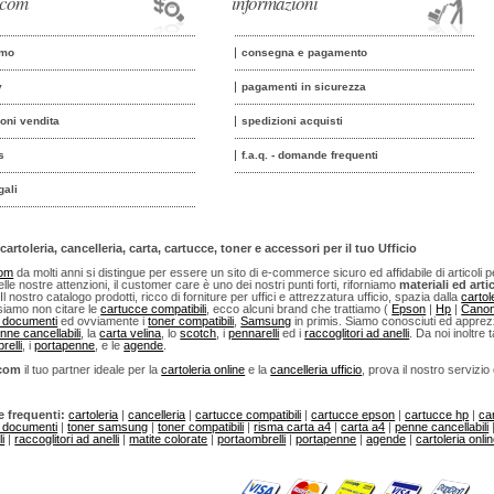
o.com
informazioni
amo
consegna e pagamento
y
pagamenti in sicurezza
ioni vendita
spedizioni acquisti
s
f.a.q. - domande frequenti
gali
cartoleria, cancelleria, carta, cartucce, toner e accessori per il tuo Ufficio
com
da molti anni si distingue per essere un sito di e-commerce sicuro ed affidabile di articoli per u
lle nostre attenzioni, il customer care è uno dei nostri punti forti, riforniamo
materiali ed artic
 Il nostro catalogo prodotti, ricco di forniture per uffici e attrezzatura ufficio, spazia dalla
cartol
iamo non citare le
cartucce compatibili
, ecco alcuni brand che trattiamo (
Epson
|
Hp
|
Cano
i documenti
ed ovviamente i
toner compatibili
,
Samsung
in primis. Siamo conosciuti ed apprezza
nne cancellabili
, la
carta velina
, lo
scotch
, i
pennarelli
ed i
raccoglitori ad anelli
. Da noi inoltre t
relli
, i
portapenne
, e le
agende
.
.com
il tuo partner ideale per la
cartoleria online
e la
cancelleria ufficio
, prova il nostro servizio
e frequenti:
cartoleria
|
cancelleria
|
cartucce compatibili
|
cartucce epson
|
cartucce hp
|
ca
i documenti
|
toner samsung
|
toner compatibili
|
risma carta a4
|
carta a4
|
penne cancellabili
i
|
raccoglitori ad anelli
|
matite colorate
|
portaombrelli
|
portapenne
|
agende
|
cartoleria onli