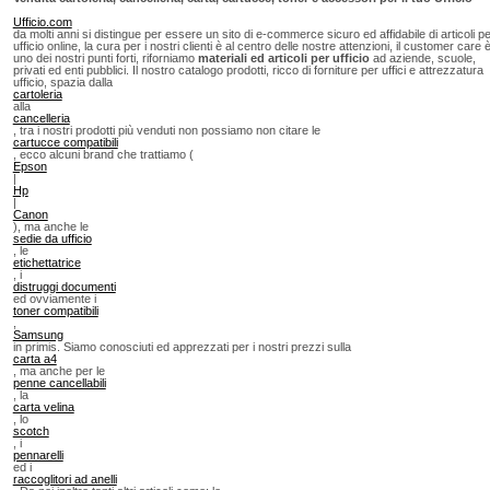
Ufficio.com
da molti anni si distingue per essere un sito di e-commerce sicuro ed affidabile di articoli p
ufficio online, la cura per i nostri clienti è al centro delle nostre attenzioni, il customer care 
uno dei nostri punti forti, riforniamo
materiali ed articoli per ufficio
ad aziende, scuole,
privati ed enti pubblici. Il nostro catalogo prodotti, ricco di forniture per uffici e attrezzatura
ufficio, spazia dalla
cartoleria
alla
cancelleria
, tra i nostri prodotti più venduti non possiamo non citare le
cartucce compatibili
, ecco alcuni brand che trattiamo (
Epson
|
Hp
|
Canon
), ma anche le
sedie da ufficio
, le
etichettatrice
, i
distruggi documenti
ed ovviamente i
toner compatibili
,
Samsung
in primis. Siamo conosciuti ed apprezzati per i nostri prezzi sulla
carta a4
, ma anche per le
penne cancellabili
, la
carta velina
, lo
scotch
, i
pennarelli
ed i
raccoglitori ad anelli