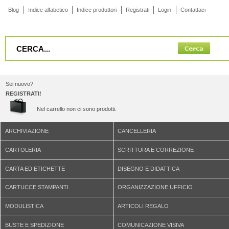
Blog
Indice alfabetico
Indice produttori
Registrati
Login
Contattaci
Sei nuovo?
REGISTRATI!
Nel carrello non ci sono prodotti.
ARCHIVIAZIONE
CANCELLERIA
CARTOLERIA
SCRITTURA E CORREZIONE
CARTA ED ETICHETTE
DISEGNO E DIDATTICA
CARTUCCE STAMPANTI
ORGANIZZAZIONE UFFICIO
MODULISTICA
ARTICOLI REGALO
BUSTE E SPEDIZIONE
COMUNICAZIONE VISIVA