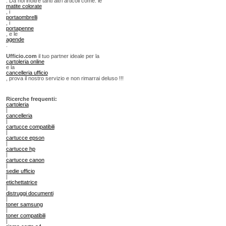
. Da noi inoltre tanti altri articoli come: le
matite colorate
, i
portaombrelli
, i
portapenne
, e le
agende
.
Ufficio.com
il tuo partner ideale per la
cartoleria online
e la
cancelleria ufficio
, prova il nostro servizio e non rimarrai deluso !!!
Ricerche frequenti:
cartoleria
|
cancelleria
|
cartucce compatibili
|
cartucce epson
|
cartucce hp
|
cartucce canon
|
sedie ufficio
|
etichettatrice
|
distruggi documenti
|
toner samsung
|
toner compatibili
|