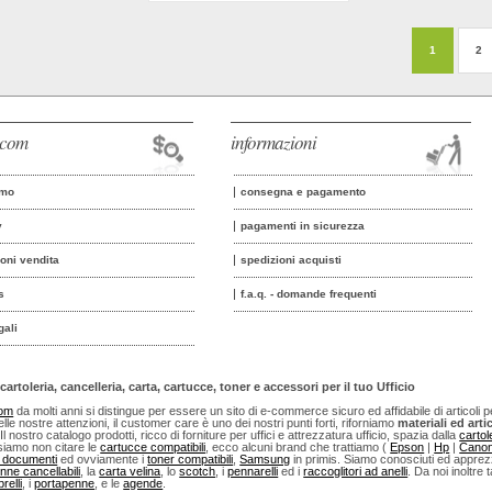
1
2
o.com
informazioni
amo
consegna e pagamento
y
pagamenti in sicurezza
ioni vendita
spedizioni acquisti
s
f.a.q. - domande frequenti
gali
cartoleria, cancelleria, carta, cartucce, toner e accessori per il tuo Ufficio
com
da molti anni si distingue per essere un sito di e-commerce sicuro ed affidabile di articoli per u
lle nostre attenzioni, il customer care è uno dei nostri punti forti, riforniamo
materiali ed artic
 Il nostro catalogo prodotti, ricco di forniture per uffici e attrezzatura ufficio, spazia dalla
cartol
iamo non citare le
cartucce compatibili
, ecco alcuni brand che trattiamo (
Epson
|
Hp
|
Cano
i documenti
ed ovviamente i
toner compatibili
,
Samsung
in primis. Siamo conosciuti ed apprezza
nne cancellabili
, la
carta velina
, lo
scotch
, i
pennarelli
ed i
raccoglitori ad anelli
. Da noi inoltre t
relli
, i
portapenne
, e le
agende
.