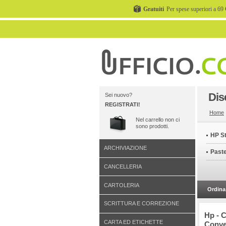
Gratuiti
Per spese superiori a 69 
Dis
Sei nuovo?
REGISTRATI!
Home
Nel carrello non ci
sono prodotti.
HP St
ARCHIVIAZIONE
Paste
CANCELLERIA
CARTOLERIA
Ordina 
SCRITTURA E CORREZIONE
Hp - 
CARTA ED ETICHETTE
Conve