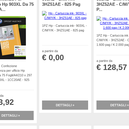
io Hp 903XL Da 75
3HZ51AE - 825 Pag
3HZ52AE - C/M/
A...
P...
1PZ Hp - Cartuccia ink- 903XL -
C/M/Y/K - 3HZ51AE - 825 pag
1PZ Hp - Cartuccia ink
C/M/Y/K - 3HZ52AE - 
1.600 pag / K 2.000 pa
a partire da
€ 0,00
a partire da
€ 128,57
 Confezione
nza per ufficio Hp
 75 Fogli/A4/210 x 297
3XL - 1CC20AE - 925
 da
3,92
DETTAGLI »
DETTAGLI »
DETTAGLI »