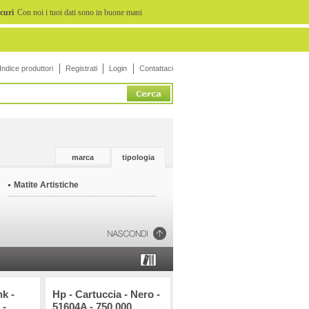
icuri
Con noi i tuoi dati sono in buone mani
Indice produttori
Registrati
Login
Contattaci
marca
tipologia
Matite Artistiche
nk -
Hp - Cartuccia - Nero -
 -
51604A - 750.000