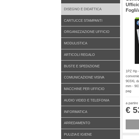
Uffic
DISEGNO E DIDATTICA
Fogli/
CARTUCCE STAMPANTI
ORGANIZZAZIONE UFFICIO
MODULISTICA
ARTICOLI REGALO
BUSTE E SPEDIZIONE
1PZ Hp -
convenie
COMUNICAZIONE VISIVA
903XL da
mm - 90
MACCHINE PER UFFICIO
pag
AUDIO VIDEO E TELEFONIA
a partire
€ 5
INFORMATICA
ARREDAMENTO
PULIZIA E IGIENE