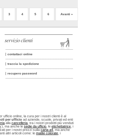
3
4
5
6
Avanti »
servizio clienti
contattaci online
traccia la spedizione
recupero password
fficio online, la cura per i nostri clienti è al
oli per ufficio
ad aziende, scuole, privati ed enti
eria
alla
cancelleria
, tra i nostri prodotti più venduti
n
), ma anche le
sedie da ufficio
, le
etichettatrice
, i
ti per i nostri prezzi sulla
carta a4
, ma anche
anti altri articoli come: le
matite colorate
, i