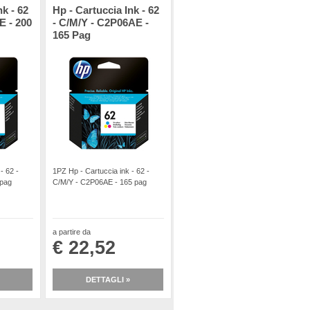
nk - 62
Hp - Cartuccia Ink - 62
E - 200
- C/M/Y - C2P06AE -
165 Pag
- 62 -
1PZ Hp - Cartuccia ink - 62 -
 pag
C/M/Y - C2P06AE - 165 pag
a partire da
€ 22,52
DETTAGLI »