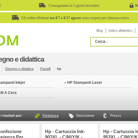
€
Consegniamo in 5 giorni lavorativi
S
Gli ordini effettuati
tra il 7 e il 17 agosto
sono sospesi per chiusura estiva.
Blog
Indice alfabetico
egno e didattica
Disegno e didattica
Pastelli
hp
ampanti Inkjet
HP Stampanti Laser
lli A Cera
i risultati per:
Pertinenza
Descrizione
Prezzo
Confezione
Hp - Cartuccia Ink-
Hp - Cartuccia I
nienza Per
903XL - C/M/Y/K -
953XL - C/M/Y/K