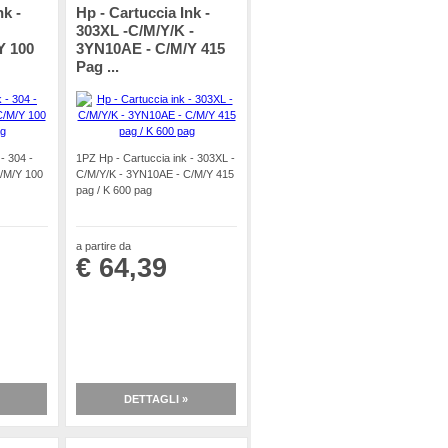
nk -
Hp - Cartuccia Ink -
303XL -C/M/Y/K -
Y 100
3YN10AE - C/M/Y 415
Pag ...
- 304 -
1PZ Hp - Cartuccia ink - 303XL -
/M/Y 100
C/M/Y/K - 3YN10AE - C/M/Y 415
pag / K 600 pag
a partire da
€ 64,39
DETTAGLI »