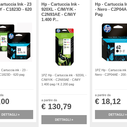
artuccia Ink - 23
Hp - Cartuccia Ink -
Hp - Cartuccia I
Y - C1823D - 620
920XL - C/M/Y/K -
- Nero - C2P04A
C2N93AE - C/M/Y
Pag
1.400 P...
 Cartuccia ink - 23 -
1PZ Hp - Cartuccia ink 
C1823D - 620 pag
Nero - C2P04AE - 200
1PZ Hp - Cartuccia ink - 920XL -
C/M/Y/K - C2N93AE - C/M/Y
1.400 pag / K 2.200 pag
 da
a partire da
,00
€ 18,12
a partire da
€ 130,79
DETTAGLI »
DETTAGLI »
DETTAGLI »