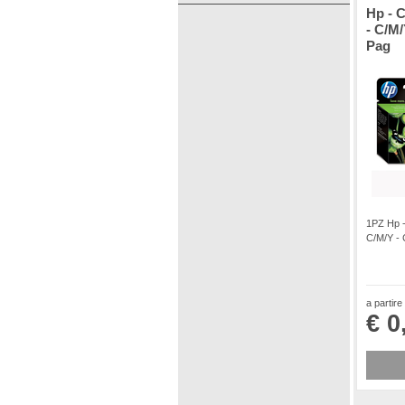
Hp - C
- C/M/
Pag
1PZ Hp -
C/M/Y - 
a partire
€ 0