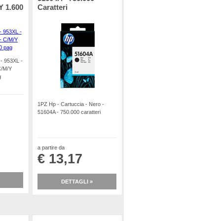
Y 1.600
Caratteri
 - 953XL -
C/M/Y
g
1PZ Hp - Cartuccia - Nero -
51604A - 750.000 caratteri
a partire da
€ 13,17
DETTAGLI »