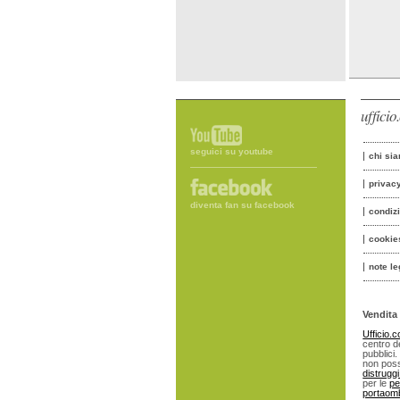
uffici
seguici su youtube
chi si
privac
diventa fan su facebook
condiz
cookie
note le
Vendita 
Ufficio.
centro de
pubblici.
non poss
distrugg
per le
pe
portaomb