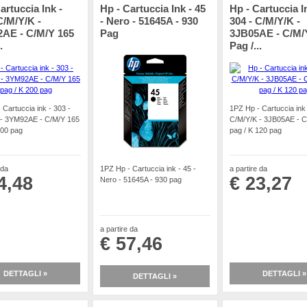
artuccia Ink -
Hp - Cartuccia Ink - 45
Hp - Cartuccia I
C/M/Y/K -
- Nero - 51645A - 930
304 - C/M/Y/K -
AE - C/M/Y 165
Pag
3JB05AE - C/M/
.
Pag /...
 Cartuccia ink - 303 -
1PZ Hp - Cartuccia ink 
 - 3YM92AE - C/M/Y 165
C/M/Y/K - 3JB05AE - C
200 pag
pag / K 120 pag
 da
1PZ Hp - Cartuccia ink - 45 -
a partire da
4,48
€ 23,27
Nero - 51645A - 930 pag
a partire da
€ 57,46
DETTAGLI »
DETTAGLI »
DETTAGLI »