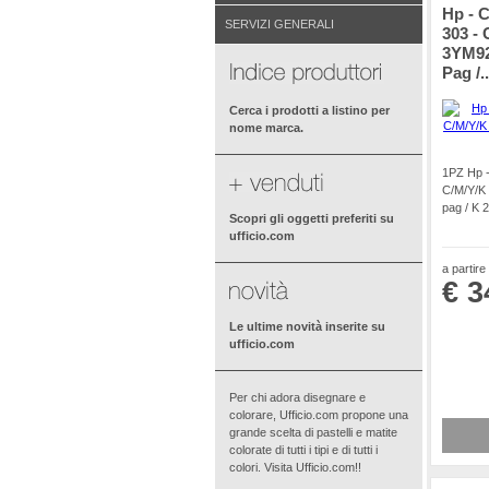
Hp - C
SERVIZI GENERALI
303 - 
3YM92
Pag /..
Cerca i prodotti a listino per
nome marca.
1PZ Hp -
C/M/Y/K
pag / K 
Scopri gli oggetti preferiti su
ufficio.com
a partire
€ 3
Le ultime novità inserite su
ufficio.com
Per chi adora disegnare e
colorare, Ufficio.com propone una
grande scelta di pastelli e matite
colorate di tutti i tipi e di tutti i
colori. Visita Ufficio.com!!