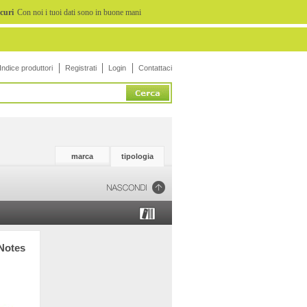
icuri
Con noi i tuoi dati sono in buone mani
Indice produttori
Registrati
Login
Contattaci
marca
tipologia
 Notes