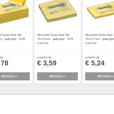
ti Tartan Note 3M -
Blocchetti Tartan Note 3M -
Blocchetti Tartan Note 
- giallo light - 5138
76x76 mm - giallo light - 7676
76x127 mm - giallo ligh
)
(conf.12)
(conf.12)
 da
a partire da
a partire da
,78
€ 3,59
€ 5,24
DETTAGLI »
DETTAGLI »
DETTAGLI »