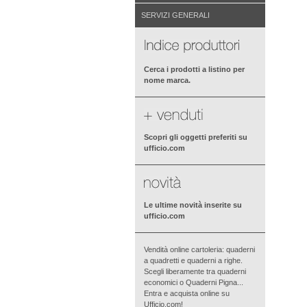
SERVIZI GENERALI
Cerca i prodotti a listino per
nome marca.
Scopri gli oggetti preferiti su
ufficio.com
Le ultime novità inserite su
ufficio.com
Vendità online cartoleria: quaderni
a quadretti e quaderni a righe.
Scegli liberamente tra quaderni
economici o Quaderni Pigna...
Entra e acquista online su
Ufficio.com!