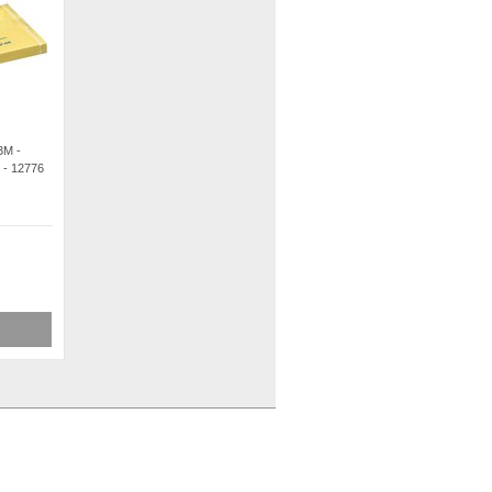
3M -
t - 12776