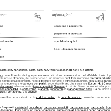
o.com
informazioni
amo
consegna e pagamento
y
pagamenti in sicurezza
ioni vendita
spedizioni acquisti
s
f.a.q. - domande frequenti
gali
cartoleria, cancelleria, carta, cartucce, toner e accessori per il tuo Ufficio
com
da molti anni si distingue per essere un sito di e-commerce sicuro ed affidabile di articoli per u
lle nostre attenzioni, il customer care è uno dei nostri punti forti, riforniamo
materiali ed artic
 Il nostro catalogo prodotti, ricco di forniture per uffici e attrezzatura ufficio, spazia dalla
cartol
iamo non citare le
cartucce compatibili
, ecco alcuni brand che trattiamo (
Epson
|
Hp
|
Cano
i documenti
ed ovviamente i
toner compatibili
,
Samsung
in primis. Siamo conosciuti ed apprezza
nne cancellabili
, la
carta velina
, lo
scotch
, i
pennarelli
ed i
raccoglitori ad anelli
. Da noi inoltre t
relli
, i
portapenne
, e le
agende
.
.com
il tuo partner ideale per la
cartoleria online
e la
cancelleria ufficio
, prova il nostro servizio
e frequenti:
cartoleria
|
cancelleria
|
cartucce compatibili
|
cartucce epson
|
cartucce hp
|
ca
i documenti
|
toner samsung
|
toner compatibili
|
risma carta a4
|
carta a4
|
penne cancellabili