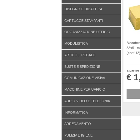
DISEGNO E DIDATTICA
CARTUCCE STAMPANTI
ORGANIZZAZIONE UFFICIO
Blocchet
MODULISTICA
38x51 mm 
(conf.12
ARTICOLI REGALO
BUSTE E SPEDIZIONE
a partire
€ 1
COMUNICAZIONE VISIVA
MACCHINE PER UFFICIO
AUDIO VIDEO E TELEFONIA
INFORMATICA
ARREDAMENTO
PULIZIA E IGIENE