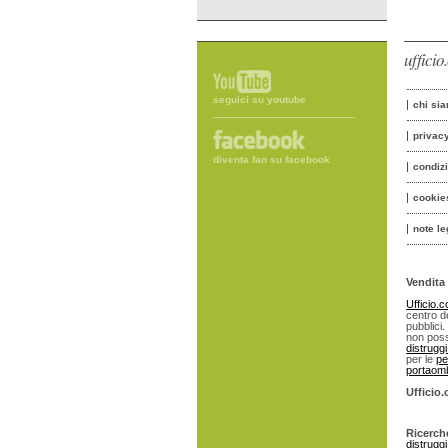
uffici
seguici su youtube
chi si
privac
diventa fan su facebook
condiz
cookie
note le
Vendita 
Ufficio.
centro de
pubblici.
non poss
distrugg
per le
pe
portaomb
Ufficio
Ricerch
distrugg