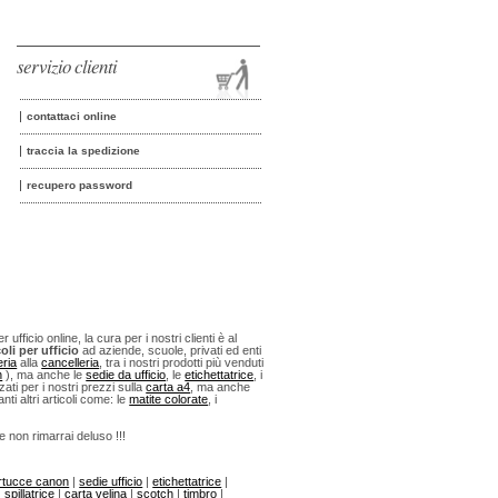
servizio clienti
contattaci online
traccia la spedizione
recupero password
fficio online, la cura per i nostri clienti è al
oli per ufficio
ad aziende, scuole, privati ed enti
eria
alla
cancelleria
, tra i nostri prodotti più venduti
n
), ma anche le
sedie da ufficio
, le
etichettatrice
, i
ti per i nostri prezzi sulla
carta a4
, ma anche
anti altri articoli come: le
matite colorate
, i
 e non rimarrai deluso !!!
rtucce canon
|
sedie ufficio
|
etichettatrice
|
|
spillatrice
|
carta velina
|
scotch
|
timbro
|