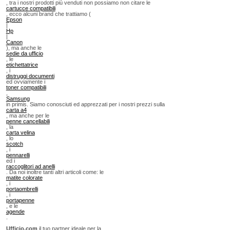
, tra i nostri prodotti più venduti non possiamo non citare le
cartucce compatibili
, ecco alcuni brand che trattiamo (
Epson
|
Hp
|
Canon
), ma anche le
sedie da ufficio
, le
etichettatrice
, i
distruggi documenti
ed ovviamente i
toner compatibili
,
Samsung
in primis. Siamo conosciuti ed apprezzati per i nostri prezzi sulla
carta a4
, ma anche per le
penne cancellabili
, la
carta velina
, lo
scotch
, i
pennarelli
ed i
raccoglitori ad anelli
. Da noi inoltre tanti altri articoli come: le
matite colorate
, i
portaombrelli
, i
portapenne
, e le
agende
.
Ufficio.com
il tuo partner ideale per la