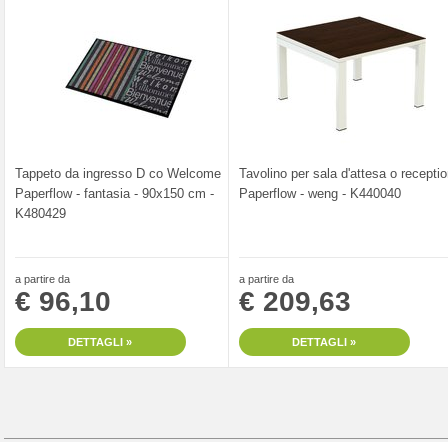
Tappeto da ingresso D co Welcome
Tavolino per sala d'attesa o recepti
Paperflow - fantasia - 90x150 cm -
Paperflow - weng - K440040
K480429
a partire da
a partire da
€ 96,10
€ 209,63
DETTAGLI »
DETTAGLI »