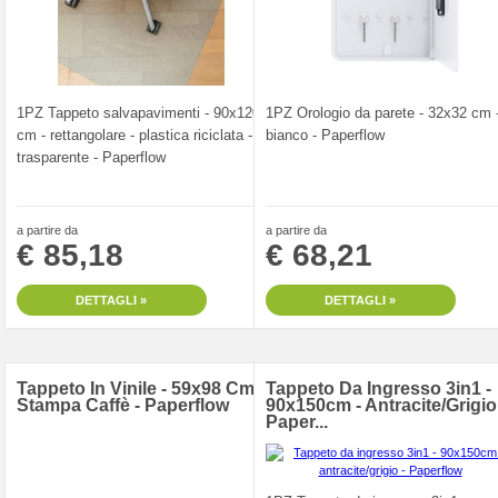
1PZ Tappeto salvapavimenti - 90x120
1PZ Orologio da parete - 32x32 cm 
cm - rettangolare - plastica riciclata -
bianco - Paperflow
trasparente - Paperflow
a partire da
a partire da
€ 85,18
€ 68,21
DETTAGLI »
DETTAGLI »
Tappeto In Vinile - 59x98 Cm -
Tappeto Da Ingresso 3in1 -
Stampa Caffè - Paperflow
90x150cm - Antracite/grigio
Paper...