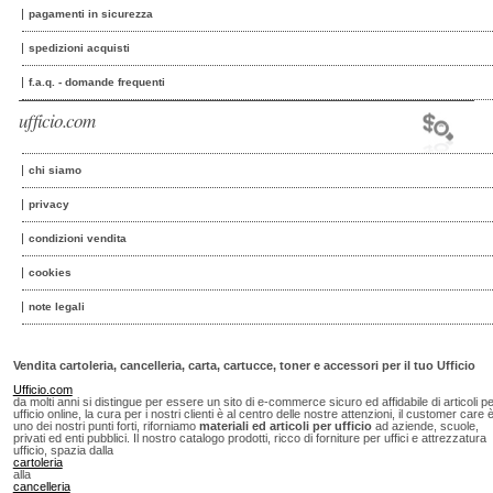
pagamenti in sicurezza
spedizioni acquisti
f.a.q. - domande frequenti
ufficio.com
chi siamo
privacy
condizioni vendita
cookies
note legali
Vendita cartoleria, cancelleria, carta, cartucce, toner e accessori per il tuo Ufficio
Ufficio.com
da molti anni si distingue per essere un sito di e-commerce sicuro ed affidabile di articoli p
ufficio online, la cura per i nostri clienti è al centro delle nostre attenzioni, il customer care 
uno dei nostri punti forti, riforniamo
materiali ed articoli per ufficio
ad aziende, scuole,
privati ed enti pubblici. Il nostro catalogo prodotti, ricco di forniture per uffici e attrezzatura
ufficio, spazia dalla
cartoleria
alla
cancelleria