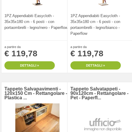
1PZ Appendiabiti Easycloth -
1PZ Appendiabiti Easycloth -
35x35x180 cm - 6 posti - con
35x35x180 cm - 6 posti - con
portaombrelli - legno/nero - Paperflow
portaombrelli - legno/bianco -
Paperflow
a partire da
a partire da
€ 119,78
€ 119,78
DETTAGLI »
DETTAGLI »
Tappeto Salvapavimenti -
Tappeto Salvatappeti -
120x150 Cm - Rettangolare -
90x120cm - Rettangolare -
Plastica ...
Pet - Paperfl...