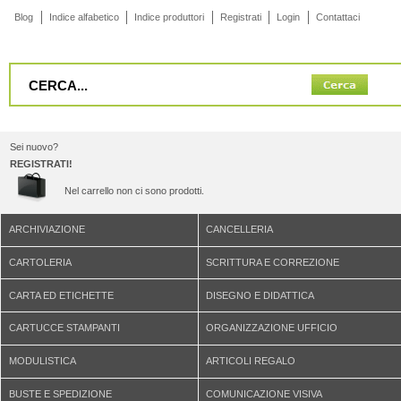
Blog
Indice alfabetico
Indice produttori
Registrati
Login
Contattaci
Sei nuovo?
REGISTRATI!
Nel carrello non ci sono prodotti.
ARCHIVIAZIONE
CANCELLERIA
CARTOLERIA
SCRITTURA E CORREZIONE
CARTA ED ETICHETTE
DISEGNO E DIDATTICA
CARTUCCE STAMPANTI
ORGANIZZAZIONE UFFICIO
MODULISTICA
ARTICOLI REGALO
BUSTE E SPEDIZIONE
COMUNICAZIONE VISIVA