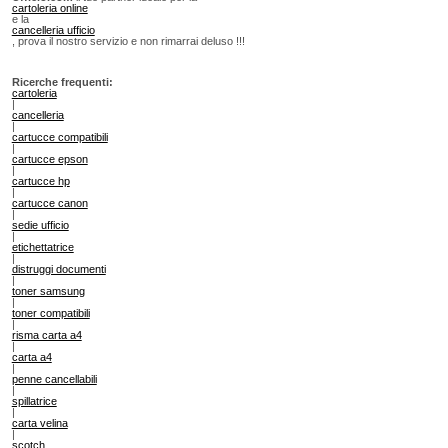
cartoleria online
e la
cancelleria ufficio
, prova il nostro servizio e non rimarrai deluso !!!
Ricerche frequenti:
cartoleria
|
cancelleria
|
cartucce compatibili
|
cartucce epson
|
cartucce hp
|
cartucce canon
|
sedie ufficio
|
etichettatrice
|
distruggi documenti
|
toner samsung
|
toner compatibili
|
risma carta a4
|
carta a4
|
penne cancellabili
|
spillatrice
|
carta velina
|
scotch