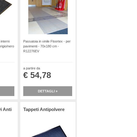
interni
Passatoia in vinile Floortex - per
rigio/nero
pavimenti - 70x180 cm -
R12276EV
a partire da
€ 54,78
DETTAGLI »
i Anti
Tappeti Antipolvere