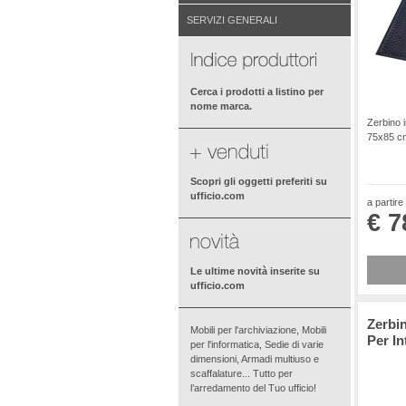
SERVIZI GENERALI
Cerca i prodotti a listino per
nome marca.
Zerbino i
75x85 cm
Scopri gli oggetti preferiti su
ufficio.com
a partire
€ 7
Le ultime novità inserite su
ufficio.com
Zerbi
Mobili per l'archiviazione, Mobili
Per In
per l'informatica, Sedie di varie
dimensioni, Armadi multiuso e
scaffalature... Tutto per
l’arredamento del Tuo ufficio!