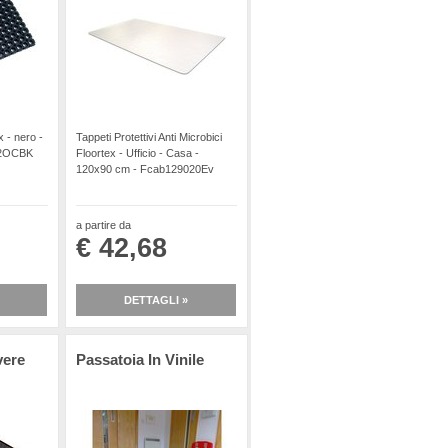
 - nero -
Tappeti Protettivi Anti Microbici
22OCBK
Floortex - Ufficio - Casa -
120x90 cm - Fcab129020Ev
a partire da
€ 42,68
DETTAGLI »
vere
Passatoia In Vinile