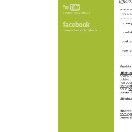
uffici
seguici su youtube
chi si
privac
diventa fan su facebook
condiz
cookie
note le
Vendita 
Ufficio.
centro de
pubblici.
non poss
distrugg
per le
pe
portaomb
Ufficio
Ricerch
distrugg
pennarell