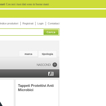
icuri
Con noi i tuoi dati sono in buone mani
Indice produttori
Registrati
Login
Contattaci
marca
tipologia
Tappeti Protettivi Anti
Microbici