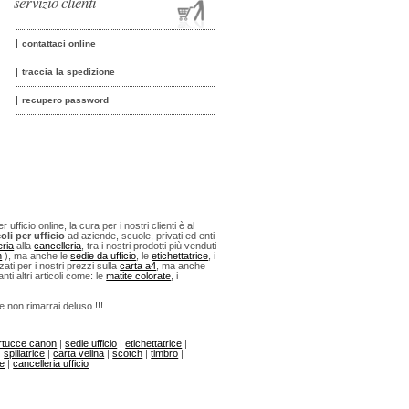
servizio clienti
contattaci online
traccia la spedizione
recupero password
fficio online, la cura per i nostri clienti è al
oli per ufficio
ad aziende, scuole, privati ed enti
eria
alla
cancelleria
, tra i nostri prodotti più venduti
n
), ma anche le
sedie da ufficio
, le
etichettatrice
, i
ti per i nostri prezzi sulla
carta a4
, ma anche
anti altri articoli come: le
matite colorate
, i
 e non rimarrai deluso !!!
rtucce canon
|
sedie ufficio
|
etichettatrice
|
|
spillatrice
|
carta velina
|
scotch
|
timbro
|
ne
|
cancelleria ufficio