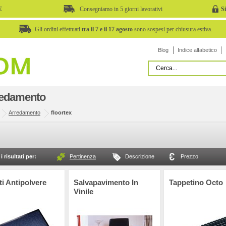
€
Consegniamo in 5 giorni lavorativi
S
Gli ordini effettuati
tra il 7 e il 17 agosto
sono sospesi per chiusura estiva.
Blog
Indice alfabetico
edamento
Arredamento
floortex
i risultati per:
Pertinenza
Descrizione
Prezzo
i Antipolvere
Salvapavimento In
Tappetino Octo
Vinile