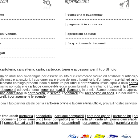
o.com
informazioni
amo
consegna e pagamento
y
pagamenti in sicurezza
ioni vendita
spedizioni acquisti
s
f.a.q. - domande frequenti
gali
cartoleria, cancelleria, carta, cartucce, toner e accessori per il tuo Ufficio
com
da molti anni si distingue per essere un sito di e-commerce sicuro ed affidabile di articoli per u
lle nostre attenzioni, il customer care è uno dei nostri punti forti, riforniamo
materiali ed artic
 Il nostro catalogo prodotti, ricco di forniture per uffici e attrezzatura ufficio, spazia dalla
cartol
iamo non citare le
cartucce compatibili
, ecco alcuni brand che trattiamo (
Epson
|
Hp
|
Cano
i documenti
ed ovviamente i
toner compatibili
,
Samsung
in primis. Siamo conosciuti ed apprezza
nne cancellabili
, la
carta velina
, lo
scotch
, i
pennarelli
ed i
raccoglitori ad anelli
. Da noi inoltre t
relli
, i
portapenne
, e le
agende
.
.com
il tuo partner ideale per la
cartoleria online
e la
cancelleria ufficio
, prova il nostro servizio
e frequenti:
cartoleria
|
cancelleria
|
cartucce compatibili
|
cartucce epson
|
cartucce hp
|
ca
i documenti
|
toner samsung
|
toner compatibili
|
risma carta a4
|
carta a4
|
penne cancellabili
i
|
raccoglitori ad anelli
|
matite colorate
|
portaombrelli
|
portapenne
|
agende
|
cartoleria onli