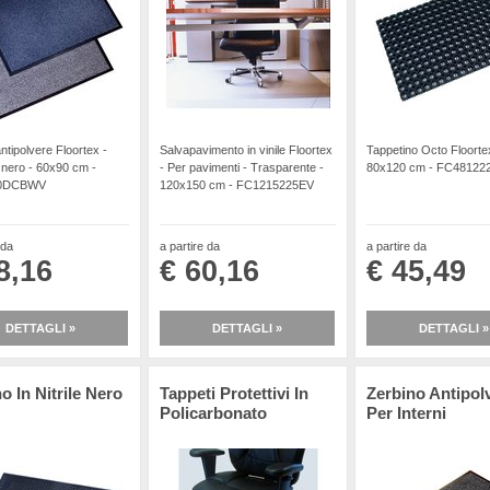
ntipolvere Floortex -
Salvapavimento in vinile Floortex
Tappetino Octo Floortex
 nero - 60x90 cm -
- Per pavimenti - Trasparente -
80x120 cm - FC4812
0DCBWV
120x150 cm - FC1215225EV
 da
a partire da
a partire da
8,16
€ 60,16
€ 45,49
DETTAGLI »
DETTAGLI »
DETTAGLI »
o In Nitrile Nero
Tappeti Protettivi In
Zerbino Antipol
Policarbonato
Per Interni