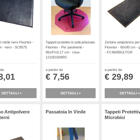
n nitrile nero Floortex -
Tappeti protettivi in policarbonato
Zerbino antipolvere per 
 - nero - SC8575
Floortex - Per pavimenti -
Floortex - 60x90 cm - g
96x97x0,17 cm - rosa-
- FC46090ULTGR
121001009RC
 da
a partire da
a partire da
8,01
€ 7,56
€ 29,89
DETTAGLI »
DETTAGLI »
DETTAGLI »
no Antipolvere
Passatoia In Vinile
Tappeti Protettiv
terni
Microbici