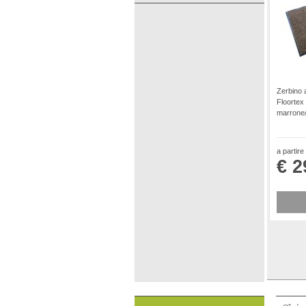
Zerbino a
Floortex
marrone
a partire
€ 2