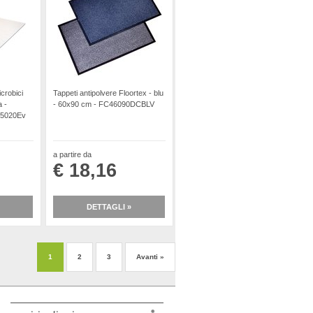
icrobici
Tappeti antipolvere Floortex - blu
a -
- 60x90 cm - FC46090DCBLV
15020Ev
a partire da
€ 18,16
DETTAGLI »
1
2
3
Avanti »