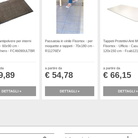
ntipolvere per interni
Passatoia in vinile Floortex - per
Tappeti Protettivi Anti M
 - 60x90 cm -
moquette e tappeti - 70x180 cm -
Floortex - Ufficio - Cas
/nero - FC46090ULTBR
R11276EV
120x150 cm - Fcab12
 da
a partire da
a partire da
9,89
€ 54,78
€ 66,15
DETTAGLI »
DETTAGLI »
DETTAGLI »