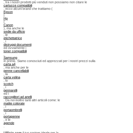
, tra i nostri prodotti più venduti non possiamo non citare le
cartucce compatibili
, ecco alcuni brand che trattiamo (
Epson
|
Hp
|
Canon
), ma anche le
sedie da ufficio
, le
etichettatrice
, i
distruggi documenti
ed ovviamente i
toner compatibili
,
Samsung
in primis. Siamo conosciuti ed apprezzati per i nostri prezzi sulla
carta a4
, ma anche per le
penne cancellabili
, la
carta velina
, lo
scotch
, i
pennarelli
ed i
raccoglitori ad anelli
. Da noi inoltre tanti altri articoli come: le
matite colorate
, i
portaombrelli
, i
portapenne
, e le
agende
.
Ufficio.com
il tuo partner ideale per la