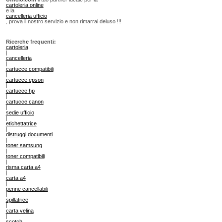
cartoleria online
e la
cancelleria ufficio
, prova il nostro servizio e non rimarrai deluso !!!
Ricerche frequenti:
cartoleria
|
cancelleria
|
cartucce compatibili
|
cartucce epson
|
cartucce hp
|
cartucce canon
|
sedie ufficio
|
etichettatrice
|
distruggi documenti
|
toner samsung
|
toner compatibili
|
risma carta a4
|
carta a4
|
penne cancellabili
|
spillatrice
|
carta velina
|
scotch