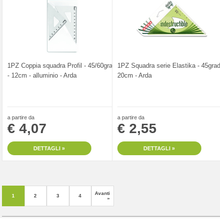
1PZ Coppia squadra Profil - 45/60gradi
1PZ Squadra serie Elastika - 45grad
- 12cm - alluminio - Arda
20cm - Arda
a partire da
a partire da
€ 4,07
€ 2,55
DETTAGLI »
DETTAGLI »
Avanti
1
2
3
4
»