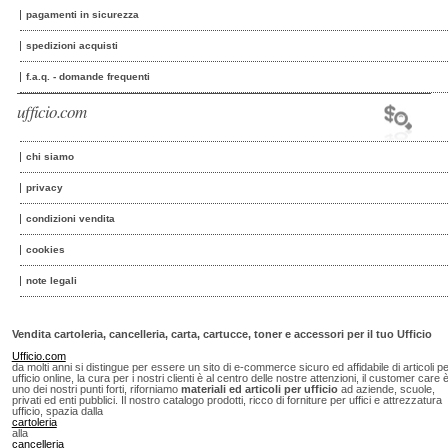
pagamenti in sicurezza
spedizioni acquisti
f.a.q. - domande frequenti
ufficio.com
chi siamo
privacy
condizioni vendita
cookies
note legali
Vendita cartoleria, cancelleria, carta, cartucce, toner e accessori per il tuo Ufficio
Ufficio.com
da molti anni si distingue per essere un sito di e-commerce sicuro ed affidabile di articoli p
ufficio online, la cura per i nostri clienti è al centro delle nostre attenzioni, il customer care 
uno dei nostri punti forti, riforniamo
materiali ed articoli per ufficio
ad aziende, scuole,
privati ed enti pubblici. Il nostro catalogo prodotti, ricco di forniture per uffici e attrezzatura
ufficio, spazia dalla
cartoleria
alla
cancelleria