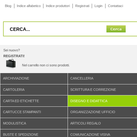
Blog
Indice alfabetico
Indice produttori
Registrati
Login
Contattaci
Sei nuovo?
REGISTRATI!
Nel carrello non ci sono prodotti.
ARCHIVIAZIONE
CANCELLERIA
CARTOLERIA
SCRITTURA E CORREZIONE
CARTA ED ETICHETTE
DISEGNO E DIDATTICA
CARTUCCE STAMPANTI
ORGANIZZAZIONE UFFICIO
MODULISTICA
ARTICOLI REGALO
BUSTE E SPEDIZIONE
COMUNICAZIONE VISIVA