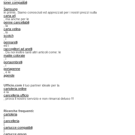
toner compatibili
,
Samsung
in primis. Siamo conosciuti ed apprezzati per i nostri prezzi sulla
carta a4
, ma anche per le
penne cancellabili
, la
carta velina
, lo
scotch
, i
pennarelli
ed i
raccoglitori ad anelli
. Da noi inoltre tanti altri articoli come: le
matite colorate
, i
portaombrelli
, i
portapenne
, e le
agende
.
Ufficio.com
il tuo partner ideale per la
cartoleria online
e la
cancelleria ufficio
, prova il nostro servizio e non rimarrai deluso !!!
Ricerche frequenti:
cartoleria
|
cancelleria
|
cartucce compatibili
|
cartucce epson