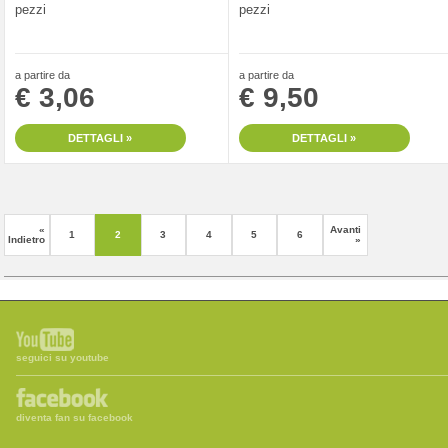
pezzi
pezzi
a partire da
a partire da
€ 3,06
€ 9,50
DETTAGLI »
DETTAGLI »
«
Avanti
1
2
3
4
5
6
Indietro
»
seguici su youtube
diventa fan su facebook