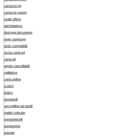
|
cartucce hp
|
cartucce canon
|
sedie ufficio
|
etichettatrice
|
distruggi documenti
|
toner samsung
|
toner compatibili
|
risma carta a4
|
carta a4
|
penne cancellabili
|
spillatrice
|
carta velina
|
scotch
|
timbro
|
pennarelli
|
raccoglitori ad anelli
|
matite colorate
|
portaombrelli
|
portapenne
|
agende
|