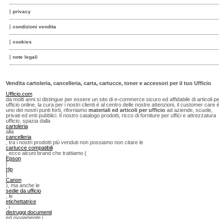
privacy
condizioni vendita
cookies
note legali
Vendita cartoleria, cancelleria, carta, cartucce, toner e accessori per il tuo Ufficio
Ufficio.com
da molti anni si distingue per essere un sito di e-commerce sicuro ed affidabile di articoli p
ufficio online, la cura per i nostri clienti è al centro delle nostre attenzioni, il customer care 
uno dei nostri punti forti, riforniamo
materiali ed articoli per ufficio
ad aziende, scuole,
privati ed enti pubblici. Il nostro catalogo prodotti, ricco di forniture per uffici e attrezzatura
ufficio, spazia dalla
cartoleria
alla
cancelleria
, tra i nostri prodotti più venduti non possiamo non citare le
cartucce compatibili
, ecco alcuni brand che trattiamo (
Epson
|
Hp
|
Canon
), ma anche le
sedie da ufficio
, le
etichettatrice
, i
distruggi documenti
ed ovviamente i