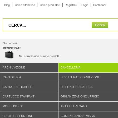
Blog
Indice alfabetico
Indice produttori
Registrati
Login
Contattaci
Sei nuovo?
REGISTRATI!
Nel carrello non ci sono prodotti.
ARCHIVIAZIONE
CANCELLERIA
CARTOLERIA
SCRITTURA E CORREZIONE
CARTA ED ETICHETTE
DISEGNO E DIDATTICA
CARTUCCE STAMPANTI
ORGANIZZAZIONE UFFICIO
MODULISTICA
ARTICOLI REGALO
BUSTE E SPEDIZIONE
COMUNICAZIONE VISIVA