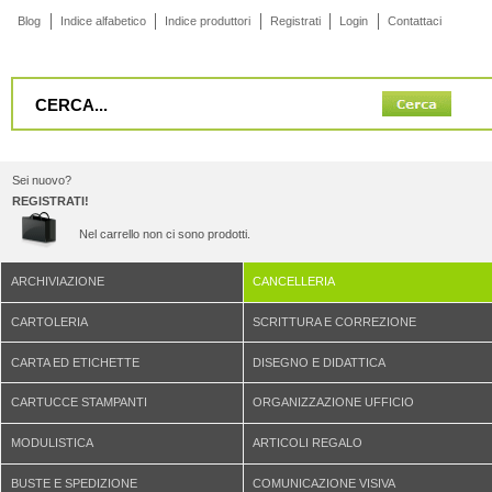
Blog
Indice alfabetico
Indice produttori
Registrati
Login
Contattaci
Sei nuovo?
REGISTRATI!
Nel carrello non ci sono prodotti.
ARCHIVIAZIONE
CANCELLERIA
CARTOLERIA
SCRITTURA E CORREZIONE
CARTA ED ETICHETTE
DISEGNO E DIDATTICA
CARTUCCE STAMPANTI
ORGANIZZAZIONE UFFICIO
MODULISTICA
ARTICOLI REGALO
BUSTE E SPEDIZIONE
COMUNICAZIONE VISIVA