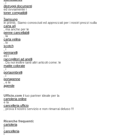
, i
distruggi documenti
ed ovviamente i
toner compatibili
,
Samsung
in primis. Siamo conosciuti ed apprezzati per i nostri prezzi sulla
carta a4
, ma anche per le
penne cancellabili
, la
carta velina
, lo
scotch
, i
pennarelli
ed i
raccoglitori ad anelli
. Da noi inoltre tanti altri articoli come: le
matite colorate
, i
portaombrelli
, i
portapenne
, e le
agende
.
Ufficio.com
il tuo partner ideale per la
cartoleria online
e la
cancelleria ufficio
, prova il nostro servizio e non rimarrai deluso !!!
Ricerche frequenti:
cartoleria
|
cancelleria
|