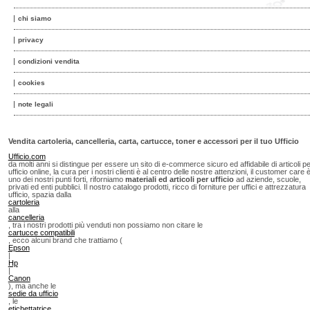
chi siamo
privacy
condizioni vendita
cookies
note legali
Vendita cartoleria, cancelleria, carta, cartucce, toner e accessori per il tuo Ufficio
Ufficio.com
da molti anni si distingue per essere un sito di e-commerce sicuro ed affidabile di articoli p
ufficio online, la cura per i nostri clienti è al centro delle nostre attenzioni, il customer care 
uno dei nostri punti forti, riforniamo
materiali ed articoli per ufficio
ad aziende, scuole,
privati ed enti pubblici. Il nostro catalogo prodotti, ricco di forniture per uffici e attrezzatura
ufficio, spazia dalla
cartoleria
alla
cancelleria
, tra i nostri prodotti più venduti non possiamo non citare le
cartucce compatibili
, ecco alcuni brand che trattiamo (
Epson
|
Hp
|
Canon
), ma anche le
sedie da ufficio
, le
etichettatrice