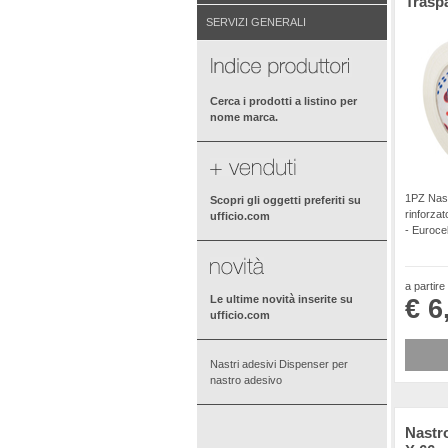
Traspa
SERVIZI GENERALI
Cerca i prodotti a listino per
nome marca.
1PZ Nas
Scopri gli oggetti preferiti su
rinforza
ufficio.com
- Eurocel
a partire
Le ultime novità inserite su
€ 6
ufficio.com
Nastri adesivi Dispenser per
nastro adesivo
Nastr