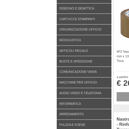
DISEGNO E DIDATTICA
CARTUCCE STAMPANTI
ORGANIZZAZIONE UFFICIO
MODULISTICA
ARTICOLI REGALO
6PZ Nast
mm x 132
Tesa
BUSTE E SPEDIZIONE
COMUNICAZIONE VISIVA
a partire
€ 2
MACCHINE PER UFFICIO
AUDIO VIDEO E TELEFONIA
INFORMATICA
ARREDAMENTO
Nastr
- Rinf
PULIZIA E IGIENE