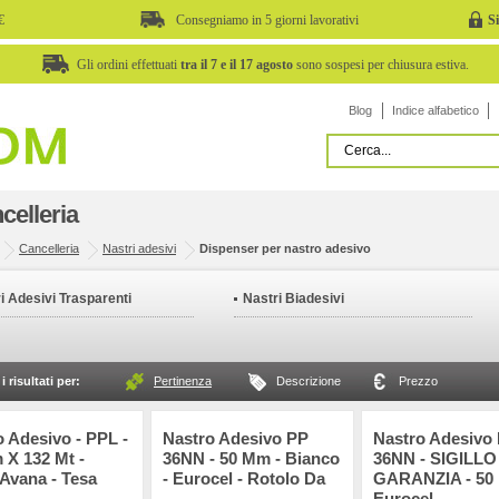
€
Consegniamo in 5 giorni lavorativi
S
Gli ordini effettuati
tra il 7 e il 17 agosto
sono sospesi per chiusura estiva.
Blog
Indice alfabetico
celleria
Cancelleria
Nastri adesivi
Dispenser per nastro adesivo
i Adesivi Trasparenti
Nastri Biadesivi
i risultati per:
Pertinenza
Descrizione
Prezzo
o Adesivo - PPL -
Nastro Adesivo PP
Nastro Adesivo
 X 132 Mt -
36NN - 50 Mm - Bianco
36NN - SIGILLO
 Avana - Tesa
- Eurocel - Rotolo Da
GARANZIA - 50