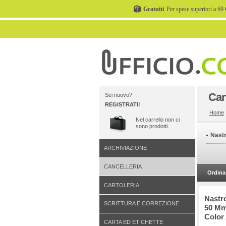
Gratuiti
Per spese superiori a 69 
Can
Sei nuovo?
REGISTRATI!
Home
Nel carrello non ci
sono prodotti.
Nastr
ARCHIVIAZIONE
CANCELLERIA
Ordina 
CARTOLERIA
Nastr
SCRITTURA E CORREZIONE
50 Mm
Color
CARTA ED ETICHETTE