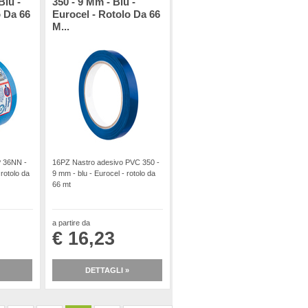
Blu -
350 - 9 Mm - Blu -
o Da 66
Eurocel - Rotolo Da 66
M...
P 36NN -
16PZ Nastro adesivo PVC 350 -
 rotolo da
9 mm - blu - Eurocel - rotolo da
66 mt
a partire da
€ 16,23
DETTAGLI »