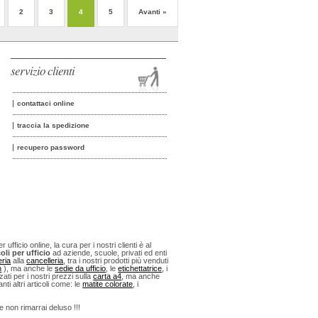
2
3
4
5
Avanti »
servizio clienti
contattaci online
traccia la spedizione
recupero password
fficio online, la cura per i nostri clienti è al
oli per ufficio
ad aziende, scuole, privati ed enti
eria
alla
cancelleria
, tra i nostri prodotti più venduti
n
), ma anche le
sedie da ufficio
, le
etichettatrice
, i
ti per i nostri prezzi sulla
carta a4
, ma anche
anti altri articoli come: le
matite colorate
, i
 e non rimarrai deluso !!!