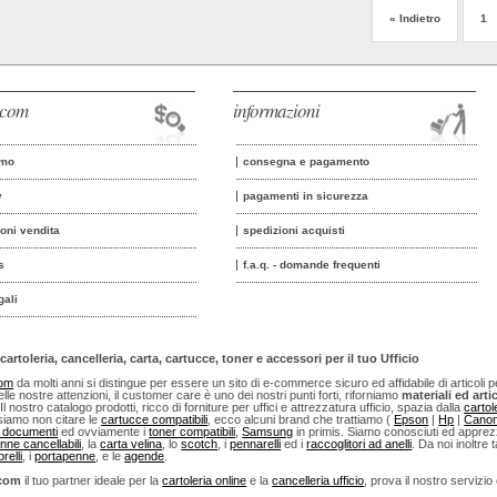
« Indietro
1
o.com
informazioni
amo
consegna e pagamento
y
pagamenti in sicurezza
ioni vendita
spedizioni acquisti
s
f.a.q. - domande frequenti
gali
cartoleria, cancelleria, carta, cartucce, toner e accessori per il tuo Ufficio
com
da molti anni si distingue per essere un sito di e-commerce sicuro ed affidabile di articoli per u
lle nostre attenzioni, il customer care è uno dei nostri punti forti, riforniamo
materiali ed artic
 Il nostro catalogo prodotti, ricco di forniture per uffici e attrezzatura ufficio, spazia dalla
cartol
iamo non citare le
cartucce compatibili
, ecco alcuni brand che trattiamo (
Epson
|
Hp
|
Cano
i documenti
ed ovviamente i
toner compatibili
,
Samsung
in primis. Siamo conosciuti ed apprezza
nne cancellabili
, la
carta velina
, lo
scotch
, i
pennarelli
ed i
raccoglitori ad anelli
. Da noi inoltre t
relli
, i
portapenne
, e le
agende
.
.com
il tuo partner ideale per la
cartoleria online
e la
cancelleria ufficio
, prova il nostro servizio