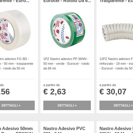
rente - Euro...
Eurocel - Rotolo Da 6...
Trasparente - Eu
tro adesivo FG BD -
1PZ Nastro adesivo PP 36NN -
12PZ Nastro adesivo 
to - 50 mm - trasparente
50 mm - verde - Eurocel - rotolo
rinforzato - 19 mm - tr
 - rotolo da 50 mt
da 66 mt
- Eurocel - rotolo da 50
 da
a partire da
a partire da
,56
€ 2,63
€ 30,07
DETTAGLI »
DETTAGLI »
DETTAGLI »
o Adesivo 50mm
Nastro Adesivo PVC
Nastro Adesivo