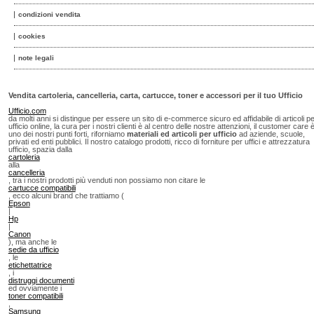
condizioni vendita
cookies
note legali
Vendita cartoleria, cancelleria, carta, cartucce, toner e accessori per il tuo Ufficio
Ufficio.com
da molti anni si distingue per essere un sito di e-commerce sicuro ed affidabile di articoli p
ufficio online, la cura per i nostri clienti è al centro delle nostre attenzioni, il customer care 
uno dei nostri punti forti, riforniamo
materiali ed articoli per ufficio
ad aziende, scuole,
privati ed enti pubblici. Il nostro catalogo prodotti, ricco di forniture per uffici e attrezzatura
ufficio, spazia dalla
cartoleria
alla
cancelleria
, tra i nostri prodotti più venduti non possiamo non citare le
cartucce compatibili
, ecco alcuni brand che trattiamo (
Epson
|
Hp
|
Canon
), ma anche le
sedie da ufficio
, le
etichettatrice
, i
distruggi documenti
ed ovviamente i
toner compatibili
,
Samsung