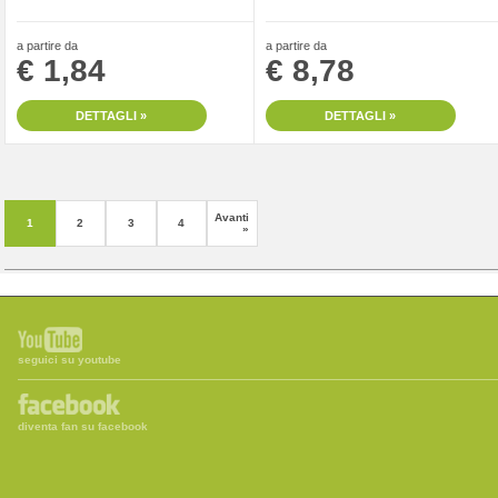
a partire da
a partire da
€ 1,84
€ 8,78
DETTAGLI »
DETTAGLI »
Avanti
1
2
3
4
»
seguici su youtube
diventa fan su facebook