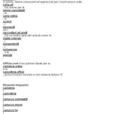
in primis. Siamo conosciuti ed apprezzati per i nostri prezzi sulla
carta a4
, ma anche per le
penne cancellabili
, la
carta velina
, lo
scotch
, i
pennarelli
ed i
raccoglitori ad anelli
. Da noi inoltre tanti altri articoli come: le
matite colorate
, i
portaombrelli
, i
portapenne
, e le
agende
.
Ufficio.com
il tuo partner ideale per la
cartoleria online
e la
cancelleria ufficio
, prova il nostro servizio e non rimarrai deluso !!!
Ricerche frequenti:
cartoleria
|
cancelleria
|
cartucce compatibili
|
cartucce epson
|
cartucce hp
|