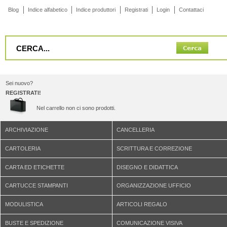
Blog
Indice alfabetico
Indice produttori
Registrati
Login
Contattaci
Sei nuovo?
REGISTRATI!
Nel carrello non ci sono prodotti.
ARCHIVIAZIONE
CANCELLERIA
CARTOLERIA
SCRITTURA E CORREZIONE
CARTA ED ETICHETTE
DISEGNO E DIDATTICA
CARTUCCE STAMPANTI
ORGANIZZAZIONE UFFICIO
MODULISTICA
ARTICOLI REGALO
BUSTE E SPEDIZIONE
COMUNICAZIONE VISIVA