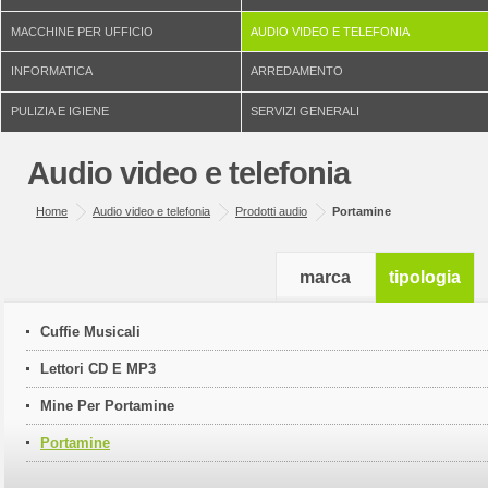
MACCHINE PER UFFICIO
AUDIO VIDEO E TELEFONIA
INFORMATICA
ARREDAMENTO
PULIZIA E IGIENE
SERVIZI GENERALI
Audio video e telefonia
Home
Audio video e telefonia
Prodotti audio
Portamine
marca
tipologia
Cuffie Musicali
Lettori CD E MP3
Mine Per Portamine
Portamine