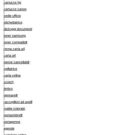
cartucce hp
|
cartucce canon
|
sedie ufficio
|
etichettatrice
|
distruggi documenti
|
toner samsung
|
toner compatibili
|
risma carta a4
|
carta a4
|
penne cancellabili
|
spillatrice
|
carta velina
|
scotch
|
timbro
|
pennarelli
|
raccoglitori ad anelli
|
matite colorate
|
portaombrelli
|
portapenne
|
agende
|
cartoleria online