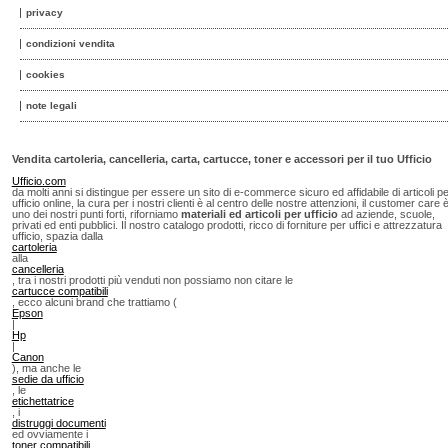
privacy
condizioni vendita
cookies
note legali
Vendita cartoleria, cancelleria, carta, cartucce, toner e accessori per il tuo Ufficio
Ufficio.com
da molti anni si distingue per essere un sito di e-commerce sicuro ed affidabile di articoli p
ufficio online, la cura per i nostri clienti è al centro delle nostre attenzioni, il customer care 
uno dei nostri punti forti, riforniamo
materiali ed articoli per ufficio
ad aziende, scuole,
privati ed enti pubblici. Il nostro catalogo prodotti, ricco di forniture per uffici e attrezzatura
ufficio, spazia dalla
cartoleria
alla
cancelleria
, tra i nostri prodotti più venduti non possiamo non citare le
cartucce compatibili
, ecco alcuni brand che trattiamo (
Epson
|
Hp
|
Canon
), ma anche le
sedie da ufficio
, le
etichettatrice
, i
distruggi documenti
ed ovviamente i
toner compatibili