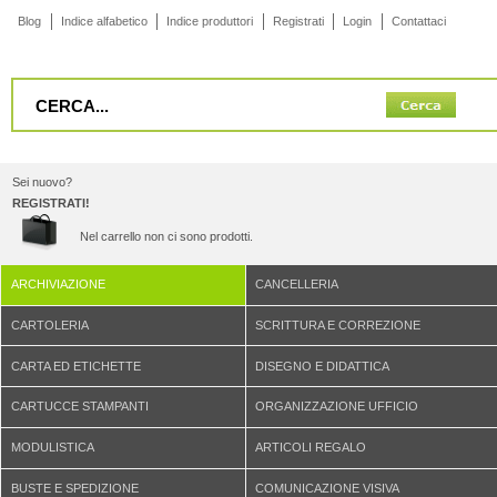
Blog
Indice alfabetico
Indice produttori
Registrati
Login
Contattaci
Sei nuovo?
REGISTRATI!
Nel carrello non ci sono prodotti.
ARCHIVIAZIONE
CANCELLERIA
CARTOLERIA
SCRITTURA E CORREZIONE
CARTA ED ETICHETTE
DISEGNO E DIDATTICA
CARTUCCE STAMPANTI
ORGANIZZAZIONE UFFICIO
MODULISTICA
ARTICOLI REGALO
BUSTE E SPEDIZIONE
COMUNICAZIONE VISIVA