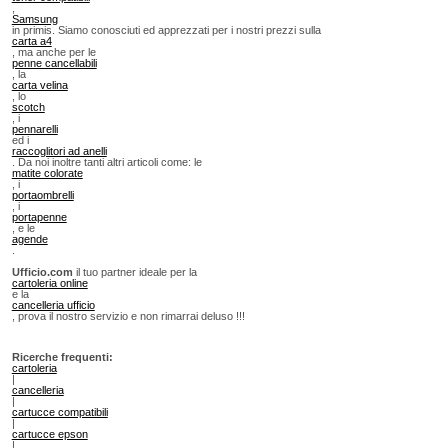
,
Samsung
in primis. Siamo conosciuti ed apprezzati per i nostri prezzi sulla
carta a4
, ma anche per le
penne cancellabili
, la
carta velina
, lo
scotch
, i
pennarelli
ed i
raccoglitori ad anelli
. Da noi inoltre tanti altri articoli come: le
matite colorate
, i
portaombrelli
, i
portapenne
, e le
agende
.
Ufficio.com
il tuo partner ideale per la
cartoleria online
e la
cancelleria ufficio
, prova il nostro servizio e non rimarrai deluso !!!
Ricerche frequenti:
cartoleria
|
cancelleria
|
cartucce compatibili
|
cartucce epson
|