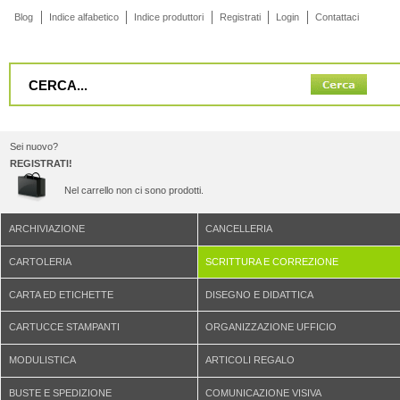
Blog
Indice alfabetico
Indice produttori
Registrati
Login
Contattaci
Sei nuovo?
REGISTRATI!
Nel carrello non ci sono prodotti.
ARCHIVIAZIONE
CANCELLERIA
CARTOLERIA
SCRITTURA E CORREZIONE
CARTA ED ETICHETTE
DISEGNO E DIDATTICA
CARTUCCE STAMPANTI
ORGANIZZAZIONE UFFICIO
MODULISTICA
ARTICOLI REGALO
BUSTE E SPEDIZIONE
COMUNICAZIONE VISIVA