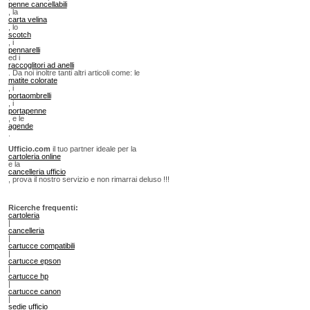
penne cancellabili
, la
carta velina
, lo
scotch
, i
pennarelli
ed i
raccoglitori ad anelli
. Da noi inoltre tanti altri articoli come: le
matite colorate
, i
portaombrelli
, i
portapenne
, e le
agende
.
Ufficio.com
il tuo partner ideale per la
cartoleria online
e la
cancelleria ufficio
, prova il nostro servizio e non rimarrai deluso !!!
Ricerche frequenti:
cartoleria
|
cancelleria
|
cartucce compatibili
|
cartucce epson
|
cartucce hp
|
cartucce canon
|
sedie ufficio