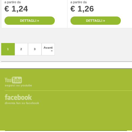
a partire da
a partire da
€ 1,24
€ 1,26
DETTAGLI »
DETTAGLI »
Avanti
1
2
3
»
seguici su youtube
diventa fan su facebook