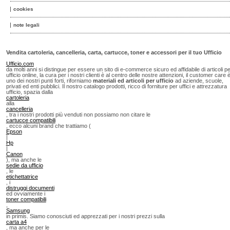
cookies
note legali
Vendita cartoleria, cancelleria, carta, cartucce, toner e accessori per il tuo Ufficio
Ufficio.com
da molti anni si distingue per essere un sito di e-commerce sicuro ed affidabile di articoli p
ufficio online, la cura per i nostri clienti è al centro delle nostre attenzioni, il customer care 
uno dei nostri punti forti, riforniamo
materiali ed articoli per ufficio
ad aziende, scuole,
privati ed enti pubblici. Il nostro catalogo prodotti, ricco di forniture per uffici e attrezzatura
ufficio, spazia dalla
cartoleria
alla
cancelleria
, tra i nostri prodotti più venduti non possiamo non citare le
cartucce compatibili
, ecco alcuni brand che trattiamo (
Epson
|
Hp
|
Canon
), ma anche le
sedie da ufficio
, le
etichettatrice
, i
distruggi documenti
ed ovviamente i
toner compatibili
,
Samsung
in primis. Siamo conosciuti ed apprezzati per i nostri prezzi sulla
carta a4
, ma anche per le