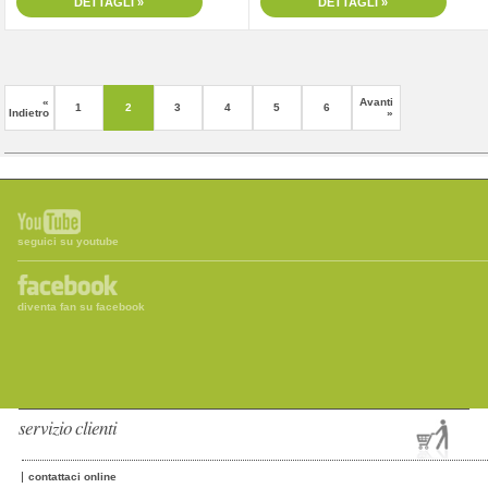
DETTAGLI »
DETTAGLI »
«
Avanti
1
2
3
4
5
6
Indietro
»
seguici su youtube
diventa fan su facebook
servizio clienti
contattaci online