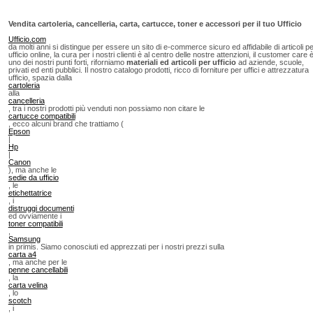
Vendita cartoleria, cancelleria, carta, cartucce, toner e accessori per il tuo Ufficio
Ufficio.com
da molti anni si distingue per essere un sito di e-commerce sicuro ed affidabile di articoli p
ufficio online, la cura per i nostri clienti è al centro delle nostre attenzioni, il customer care 
uno dei nostri punti forti, riforniamo
materiali ed articoli per ufficio
ad aziende, scuole,
privati ed enti pubblici. Il nostro catalogo prodotti, ricco di forniture per uffici e attrezzatura
ufficio, spazia dalla
cartoleria
alla
cancelleria
, tra i nostri prodotti più venduti non possiamo non citare le
cartucce compatibili
, ecco alcuni brand che trattiamo (
Epson
|
Hp
|
Canon
), ma anche le
sedie da ufficio
, le
etichettatrice
, i
distruggi documenti
ed ovviamente i
toner compatibili
,
Samsung
in primis. Siamo conosciuti ed apprezzati per i nostri prezzi sulla
carta a4
, ma anche per le
penne cancellabili
, la
carta velina
, lo
scotch
, i