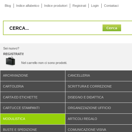
Blog
Indice alfabetico
Indice produttori
Registrati
Login
Contattaci
Sei nuovo?
REGISTRATI!
Nel carrello non ci sono prodotti.
ARCHIVIAZIONE
CANCELLERIA
CARTOLERIA
SCRITTURA E CORREZIONE
CARTA ED ETICHETTE
DISEGNO E DIDATTICA
CARTUCCE STAMPANTI
ORGANIZZAZIONE UFFICIO
MODULISTICA
ARTICOLI REGALO
BUSTE E SPEDIZIONE
COMUNICAZIONE VISIVA