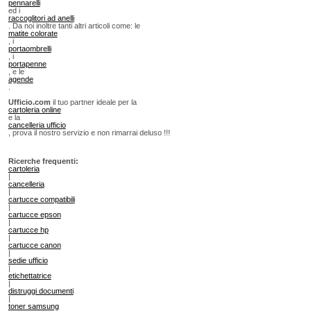
pennarelli
ed i
raccoglitori ad anelli
. Da noi inoltre tanti altri articoli come: le
matite colorate
, i
portaombrelli
, i
portapenne
, e le
agende
.
Ufficio.com
il tuo partner ideale per la
cartoleria online
e la
cancelleria ufficio
, prova il nostro servizio e non rimarrai deluso !!!
Ricerche frequenti:
cartoleria
|
cancelleria
|
cartucce compatibili
|
cartucce epson
|
cartucce hp
|
cartucce canon
|
sedie ufficio
|
etichettatrice
|
distruggi documenti
|
toner samsung