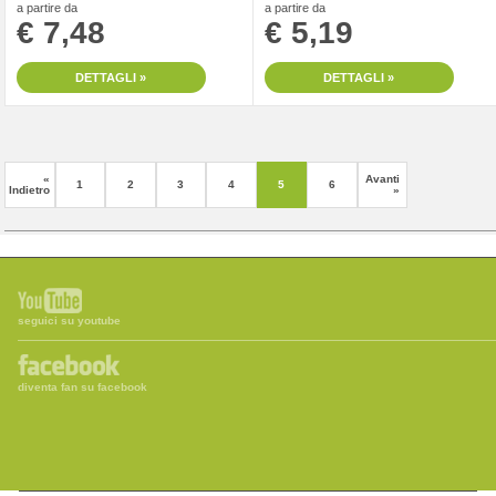
a partire da
a partire da
€ 7,48
€ 5,19
DETTAGLI »
DETTAGLI »
«
Avanti
1
2
3
4
5
6
Indietro
»
seguici su youtube
diventa fan su facebook