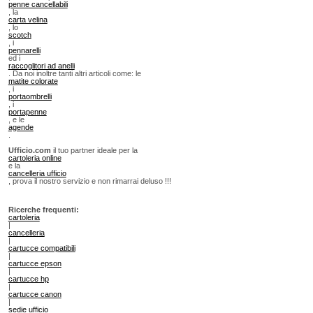
penne cancellabili
, la
carta velina
, lo
scotch
, i
pennarelli
ed i
raccoglitori ad anelli
. Da noi inoltre tanti altri articoli come: le
matite colorate
, i
portaombrelli
, i
portapenne
, e le
agende
.
Ufficio.com
il tuo partner ideale per la
cartoleria online
e la
cancelleria ufficio
, prova il nostro servizio e non rimarrai deluso !!!
Ricerche frequenti:
cartoleria
|
cancelleria
|
cartucce compatibili
|
cartucce epson
|
cartucce hp
|
cartucce canon
|
sedie ufficio