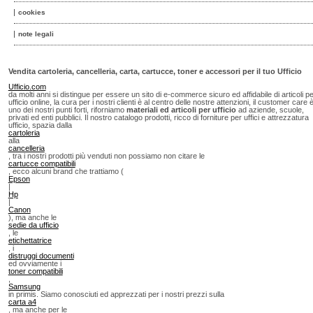
cookies
note legali
Vendita cartoleria, cancelleria, carta, cartucce, toner e accessori per il tuo Ufficio
Ufficio.com
da molti anni si distingue per essere un sito di e-commerce sicuro ed affidabile di articoli p
ufficio online, la cura per i nostri clienti è al centro delle nostre attenzioni, il customer care 
uno dei nostri punti forti, riforniamo
materiali ed articoli per ufficio
ad aziende, scuole,
privati ed enti pubblici. Il nostro catalogo prodotti, ricco di forniture per uffici e attrezzatura
ufficio, spazia dalla
cartoleria
alla
cancelleria
, tra i nostri prodotti più venduti non possiamo non citare le
cartucce compatibili
, ecco alcuni brand che trattiamo (
Epson
|
Hp
|
Canon
), ma anche le
sedie da ufficio
, le
etichettatrice
, i
distruggi documenti
ed ovviamente i
toner compatibili
,
Samsung
in primis. Siamo conosciuti ed apprezzati per i nostri prezzi sulla
carta a4
, ma anche per le