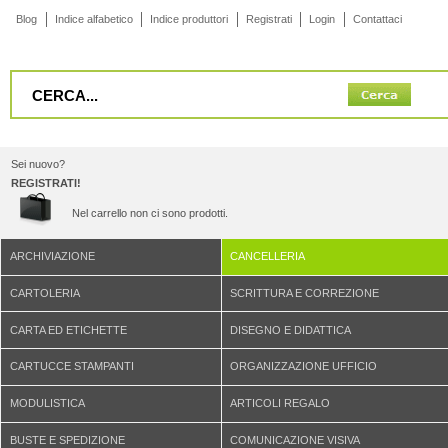
Blog
Indice alfabetico
Indice produttori
Registrati
Login
Contattaci
Sei nuovo?
REGISTRATI!
Nel carrello non ci sono prodotti.
ARCHIVIAZIONE
CANCELLERIA
CARTOLERIA
SCRITTURA E CORREZIONE
CARTA ED ETICHETTE
DISEGNO E DIDATTICA
CARTUCCE STAMPANTI
ORGANIZZAZIONE UFFICIO
MODULISTICA
ARTICOLI REGALO
BUSTE E SPEDIZIONE
COMUNICAZIONE VISIVA