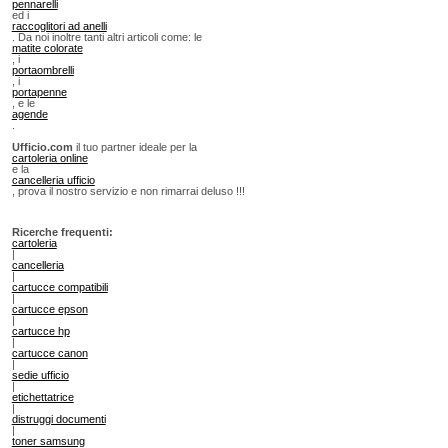
pennarelli
ed i
raccoglitori ad anelli
. Da noi inoltre tanti altri articoli come: le
matite colorate
, i
portaombrelli
, i
portapenne
, e le
agende
.
Ufficio.com
il tuo partner ideale per la
cartoleria online
e la
cancelleria ufficio
, prova il nostro servizio e non rimarrai deluso !!!
Ricerche frequenti:
cartoleria
|
cancelleria
|
cartucce compatibili
|
cartucce epson
|
cartucce hp
|
cartucce canon
|
sedie ufficio
|
etichettatrice
|
distruggi documenti
|
toner samsung