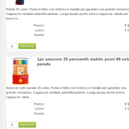
Rotolo 25 colori. Punta in feltro con rinforzo in metallo per garantire una grande resistenz
Cappuccio ventilato antisoffocamento. Lunga durata anche senza cappuccio. Ideale per
lavori co ...
Prezzo:
€ 
Listino:
€ 
Sconto:
Aggiungi
1pz astuccio 20 pennarelli stabilo point 88 col
parade
Astuccio color parade 20 colori. Punta in feltro con rinforzo in metallo per garantire una
grande resistenza. Cappuccio ventilato antisoffocamento. Lunga durata anche senza
cappuccio. Ideal ...
Prezzo:
€ 
Listino:
€ 
Sconto:
Aggiungi