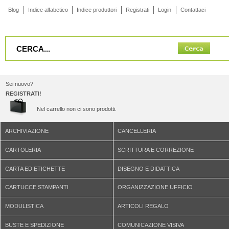
Blog
Indice alfabetico
Indice produttori
Registrati
Login
Contattaci
Sei nuovo?
REGISTRATI!
Nel carrello non ci sono prodotti.
ARCHIVIAZIONE
CANCELLERIA
CARTOLERIA
SCRITTURA E CORREZIONE
CARTA ED ETICHETTE
DISEGNO E DIDATTICA
CARTUCCE STAMPANTI
ORGANIZZAZIONE UFFICIO
MODULISTICA
ARTICOLI REGALO
BUSTE E SPEDIZIONE
COMUNICAZIONE VISIVA