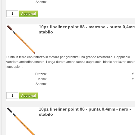
Sconto:
Aggiungi
10pz fineliner point 88 - marrone - punta 0,4mm
stabilo
Punta in feltro con rinforzo in metallo per garantire una grande resistenza. Cappuccio
ventilato antisoffocamento. Lunga durata anche senza cappuccio. Ideale per lavori con ri
fotocopie ...
Prezzo:
€
Listino:
€
Sconto:
Aggiungi
10pz fineliner point 88 - punta 0,4mm - nero -
stabilo