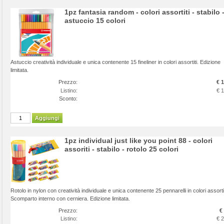
1pz fantasia random - colori assortiti - stabilo 
astuccio 15 colori
Astuccio creatività individuale e unica contenente 15 fineliner in colori assortiti. Edizione
limitata.
Prezzo:
€ 
Listino:
€ 
Sconto:
Aggiungi
1pz individual just like you point 88 - colori
assoriti - stabilo - rotolo 25 colori
Rotolo in nylon con creatività individuale e unica contenente 25 pennarelli in colori assortit
Scomparto interno con cerniera. Edizione limitata.
Prezzo:
€
Listino:
€ 