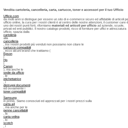
Vendita cartoleria, cancelleria, carta, cartucce, toner e accessori per il tuo Ufficio
Ufficio.com
da molti anni si distingue per essere un sito di e-commerce sicuro ed affidabile di articoli p
ufficio online, la cura per i nostri clienti è al centro delle nostre attenzioni, il customer care 
uno dei nostri punti forti, riforniamo
materiali ed articoli per ufficio
ad aziende, scuole,
privati ed enti pubblici. Il nostro catalogo prodotti, ricco di forniture per uffici e attrezzatura
ufficio, spazia dalla
cartoleria
alla
cancelleria
, tra i nostri prodotti più venduti non possiamo non citare le
cartucce compatibili
, ecco alcuni brand che trattiamo (
Epson
|
Hp
|
Canon
), ma anche le
sedie da ufficio
, le
etichettatrice
, i
distruggi documenti
ed ovviamente i
toner compatibili
,
Samsung
in primis. Siamo conosciuti ed apprezzati per i nostri prezzi sulla
carta a4
, ma anche per le
penne cancellabili
, la
carta velina
, lo
scotch
, i