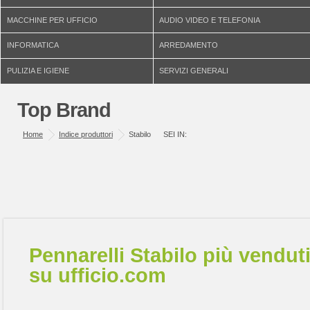
MACCHINE PER UFFICIO
AUDIO VIDEO E TELEFONIA
INFORMATICA
ARREDAMENTO
PULIZIA E IGIENE
SERVIZI GENERALI
Top Brand
Home
Indice produttori
Stabilo
SEI IN:
Pennarelli Stabilo più vendut
su ufficio.com