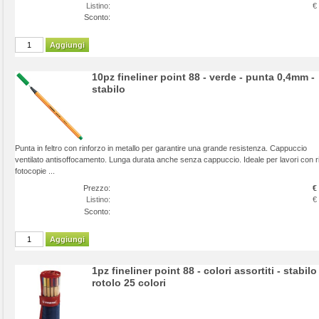
Listino:
€
Sconto:
Aggiungi
10pz fineliner point 88 - verde - punta 0,4mm -
stabilo
Punta in feltro con rinforzo in metallo per garantire una grande resistenza. Cappuccio
ventilato antisoffocamento. Lunga durata anche senza cappuccio. Ideale per lavori con ri
fotocopie ...
Prezzo:
€
Listino:
€
Sconto:
Aggiungi
1pz fineliner point 88 - colori assortiti - stabilo 
rotolo 25 colori