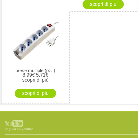
prese multiple (pz. )
8,99€
5,71€
scopri di più
seguici su youtube