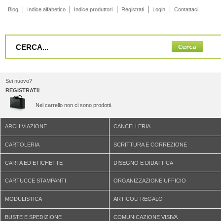
Blog
Indice alfabetico
Indice produttori
Registrati
Login
Contattaci
Sei nuovo?
REGISTRATI!
Nel carrello non ci sono prodotti.
ARCHIVIAZIONE
CANCELLERIA
CARTOLERIA
SCRITTURA E CORREZIONE
CARTA ED ETICHETTE
DISEGNO E DIDATTICA
CARTUCCE STAMPANTI
ORGANIZZAZIONE UFFICIO
MODULISTICA
ARTICOLI REGALO
BUSTE E SPEDIZIONE
COMUNICAZIONE VISIVA