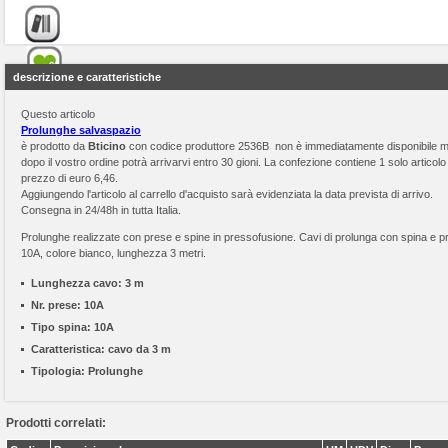
descrizione e caratteristiche
Questo articolo
Prolunghe salvaspazio
è prodotto da
Bticino
con codice produttore 2536B non è immediatamente disponibile 
dopo il vostro ordine potrà arrivarvi entro 30 gioni. La confezione contiene 1 solo articolo 
prezzo di euro 6,46.
Aggiungendo l'articolo al carrello d'acquisto sarà evidenziata la data prevista di arrivo.
Consegna in 24/48h in tutta Italia.
Prolunghe realizzate con prese e spine in pressofusione. Cavi di prolunga con spina e p
10A, colore bianco, lunghezza 3 metri.
Lunghezza cavo:
3 m
Nr. prese:
10A
Tipo spina:
10A
Caratteristica:
cavo da 3 m
Tipologia:
Prolunghe
Prodotti correlati: