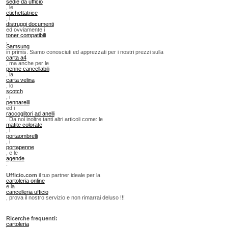
sedie da ufficio
, le
etichettatrice
, i
distruggi documenti
ed ovviamente i
toner compatibili
,
Samsung
in primis. Siamo conosciuti ed apprezzati per i nostri prezzi sulla
carta a4
, ma anche per le
penne cancellabili
, la
carta velina
, lo
scotch
, i
pennarelli
ed i
raccoglitori ad anelli
. Da noi inoltre tanti altri articoli come: le
matite colorate
, i
portaombrelli
, i
portapenne
, e le
agende
.
Ufficio.com
il tuo partner ideale per la
cartoleria online
e la
cancelleria ufficio
, prova il nostro servizio e non rimarrai deluso !!!
Ricerche frequenti:
cartoleria