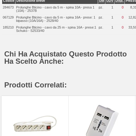
Codice
Descrizione breve
UM
UDV
Disp.
Prezz
284673
Prolunghe Bticino - cavo da 5 m - spina 10A - presa 1
pz.
1
0
8,3
(10A) - 2537B
067129
Prolunghe Bticino - cavo da 5 m - spina 16A - prese: 1
pz.
1
0
12,8
bipasso (10A/16A) - 2528/40
185210
Prolunghe Bticino - cavo da 25 m - spina 16A - prese:1
pz.
1
0
33,5
Schuko - S2533/40
Chi Ha Acquistato Questo Prodotto
Ha Scelto Anche:
Prodotti Correlati: