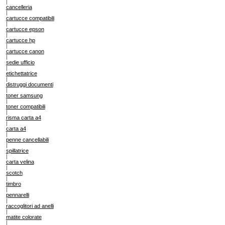
|
cancelleria
|
cartucce compatibili
|
cartucce epson
|
cartucce hp
|
cartucce canon
|
sedie ufficio
|
etichettatrice
|
distruggi documenti
|
toner samsung
|
toner compatibili
|
risma carta a4
|
carta a4
|
penne cancellabili
|
spillatrice
|
carta velina
|
scotch
|
timbro
|
pennarelli
|
raccoglitori ad anelli
|
matite colorate
|