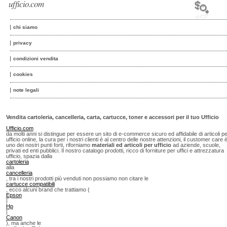
ufficio.com
chi siamo
privacy
condizioni vendita
cookies
note legali
Vendita cartoleria, cancelleria, carta, cartucce, toner e accessori per il tuo Ufficio
Ufficio.com
da molti anni si distingue per essere un sito di e-commerce sicuro ed affidabile di articoli p
ufficio online, la cura per i nostri clienti è al centro delle nostre attenzioni, il customer care 
uno dei nostri punti forti, riforniamo
materiali ed articoli per ufficio
ad aziende, scuole,
privati ed enti pubblici. Il nostro catalogo prodotti, ricco di forniture per uffici e attrezzatura
ufficio, spazia dalla
cartoleria
alla
cancelleria
, tra i nostri prodotti più venduti non possiamo non citare le
cartucce compatibili
, ecco alcuni brand che trattiamo (
Epson
|
Hp
|
Canon
), ma anche le