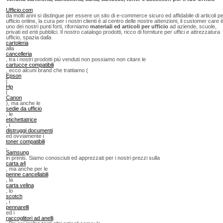
Ufficio.com
da molti anni si distingue per essere un sito di e-commerce sicuro ed affidabile di articoli p
ufficio online, la cura per i nostri clienti è al centro delle nostre attenzioni, il customer care 
uno dei nostri punti forti, riforniamo
materiali ed articoli per ufficio
ad aziende, scuole,
privati ed enti pubblici. Il nostro catalogo prodotti, ricco di forniture per uffici e attrezzatura
ufficio, spazia dalla
cartoleria
alla
cancelleria
, tra i nostri prodotti più venduti non possiamo non citare le
cartucce compatibili
, ecco alcuni brand che trattiamo (
Epson
|
Hp
|
Canon
), ma anche le
sedie da ufficio
, le
etichettatrice
, i
distruggi documenti
ed ovviamente i
toner compatibili
,
Samsung
in primis. Siamo conosciuti ed apprezzati per i nostri prezzi sulla
carta a4
, ma anche per le
penne cancellabili
, la
carta velina
, lo
scotch
, i
pennarelli
ed i
raccoglitori ad anelli