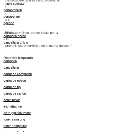
. Da noi inoltre tanti altri articoli come: le
matite colorate
, i
portaombrelli
, i
portapenne
, e le
agende
.
Ufficio.com
il tuo partner ideale per la
cartoleria online
e la
cancelleria ufficio
, prova il nostro servizio e non rimarrai deluso !!!
Ricerche frequenti:
cartoleria
|
cancelleria
|
cartucce compatibili
|
cartucce epson
|
cartucce hp
|
cartucce canon
|
sedie ufficio
|
etichettatrice
|
distruggi documenti
|
toner samsung
|
toner compatibili
|