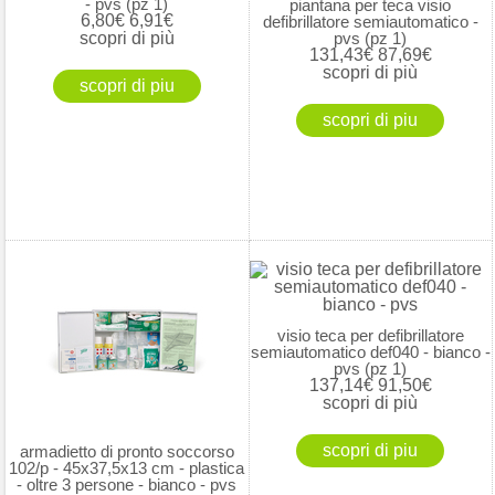
- pvs (pz 1)
piantana per teca visio
6,80€
6,91€
defibrillatore semiautomatico -
scopri di più
pvs (pz 1)
131,43€
87,69€
scopri di più
visio teca per defibrillatore
semiautomatico def040 - bianco -
pvs (pz 1)
137,14€
91,50€
scopri di più
armadietto di pronto soccorso
102/p - 45x37,5x13 cm - plastica
- oltre 3 persone - bianco - pvs