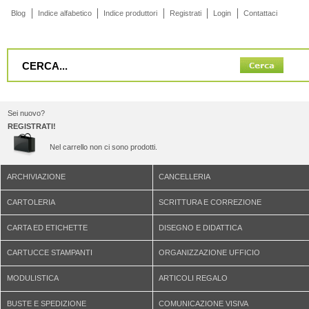
Blog
Indice alfabetico
Indice produttori
Registrati
Login
Contattaci
Sei nuovo?
REGISTRATI!
Nel carrello non ci sono prodotti.
ARCHIVIAZIONE
CANCELLERIA
CARTOLERIA
SCRITTURA E CORREZIONE
CARTA ED ETICHETTE
DISEGNO E DIDATTICA
CARTUCCE STAMPANTI
ORGANIZZAZIONE UFFICIO
MODULISTICA
ARTICOLI REGALO
BUSTE E SPEDIZIONE
COMUNICAZIONE VISIVA