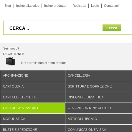
Blog
Indice alfabetico
Indice produttori
Registrati
Login
Contattaci
Sei nuovo?
REGISTRATI!
Nel carrello non ci sono prodotti.
ARCHIVIAZIONE
CANCELLERIA
CARTOLERIA
SCRITTURA E CORREZIONE
CARTA ED ETICHETTE
DISEGNO E DIDATTICA
CARTUCCE STAMPANTI
ORGANIZZAZIONE UFFICIO
MODULISTICA
ARTICOLI REGALO
BUSTE E SPEDIZIONE
COMUNICAZIONE VISIVA