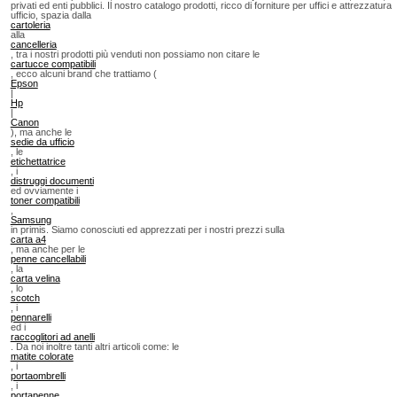
privati ed enti pubblici. Il nostro catalogo prodotti, ricco di forniture per uffici e attrezzatura
ufficio, spazia dalla
cartoleria
alla
cancelleria
, tra i nostri prodotti più venduti non possiamo non citare le
cartucce compatibili
, ecco alcuni brand che trattiamo (
Epson
|
Hp
|
Canon
), ma anche le
sedie da ufficio
, le
etichettatrice
, i
distruggi documenti
ed ovviamente i
toner compatibili
,
Samsung
in primis. Siamo conosciuti ed apprezzati per i nostri prezzi sulla
carta a4
, ma anche per le
penne cancellabili
, la
carta velina
, lo
scotch
, i
pennarelli
ed i
raccoglitori ad anelli
. Da noi inoltre tanti altri articoli come: le
matite colorate
, i
portaombrelli
, i
portapenne