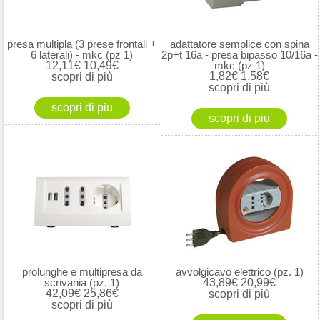
presa multipla (3 prese frontali +
adattatore semplice con spina
6 laterali) - mkc (pz 1)
2p+t 16a - presa bipasso 10/16a -
12,11€
10,49€
mkc (pz 1)
1,82€
1,58€
scopri di più
scopri di più
prolunghe e multipresa da
avvolgicavo elettrico (pz. 1)
scrivania (pz. 1)
43,89€
20,99€
42,09€
25,86€
scopri di più
scopri di più