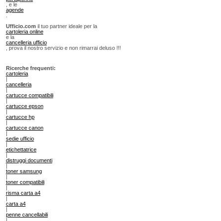
, e le
agende
.
Ufficio.com
il tuo partner ideale per la
cartoleria online
e la
cancelleria ufficio
, prova il nostro servizio e non rimarrai deluso !!!
Ricerche frequenti:
cartoleria
|
cancelleria
|
cartucce compatibili
|
cartucce epson
|
cartucce hp
|
cartucce canon
|
sedie ufficio
|
etichettatrice
|
distruggi documenti
|
toner samsung
|
toner compatibili
|
risma carta a4
|
carta a4
|
penne cancellabili
|