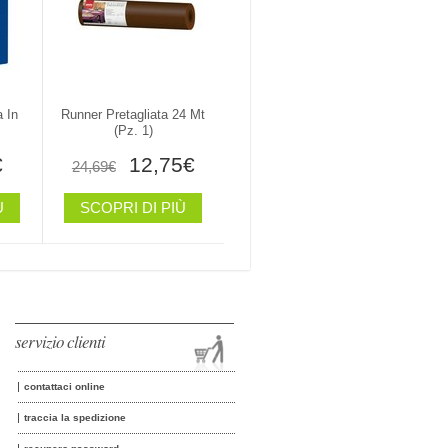
a In
Runner Pretagliata 24 Mt
(pz. 1)
€
12,75€
24,69€
Ù
SCOPRI DI PIÙ
servizio clienti
contattaci online
traccia la spedizione