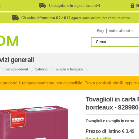
€
Consegniamo in 5 giorni lavorativi
S
Gli ordini effettuati
tra il 7 e il 17 agosto
sono sospesi per chiusura estiva.
Blog
Indice alfabetico
vizi generali
Servizi generali
Catering
Tovaglie e tovaglioli
o prodotto è temporaneamente non disponibile. Trova
prodotti simili
oppure
Tovaglioli in carta
bordeaux - 8289800
Tovaglioli e tovaglia in carta
Prezzo di listino € 3,49
Sconto 55%