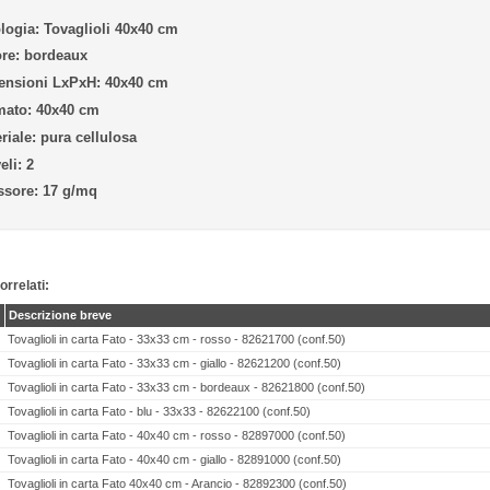
logia:
Tovaglioli 40x40 cm
re:
bordeaux
ensioni LxPxH:
40x40 cm
mato:
40x40 cm
riale:
pura cellulosa
eli:
2
ssore:
17 g/mq
orrelati:
Descrizione breve
Tovaglioli in carta Fato - 33x33 cm - rosso - 82621700 (conf.50)
Tovaglioli in carta Fato - 33x33 cm - giallo - 82621200 (conf.50)
Tovaglioli in carta Fato - 33x33 cm - bordeaux - 82621800 (conf.50)
Tovaglioli in carta Fato - blu - 33x33 - 82622100 (conf.50)
Tovaglioli in carta Fato - 40x40 cm - rosso - 82897000 (conf.50)
Tovaglioli in carta Fato - 40x40 cm - giallo - 82891000 (conf.50)
Tovaglioli in carta Fato 40x40 cm - Arancio - 82892300 (conf.50)