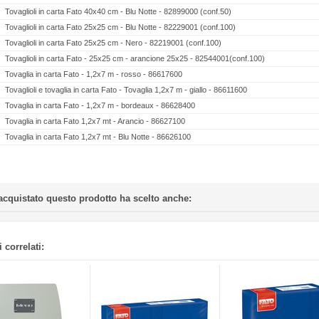
Tovaglioli in carta Fato 40x40 cm - Blu Notte - 82899000 (conf.50)
Tovaglioli in carta Fato 25x25 cm - Blu Notte - 82229001 (conf.100)
Tovaglioli in carta Fato 25x25 cm - Nero - 82219001 (conf.100)
Tovaglioli in carta Fato - 25x25 cm - arancione 25x25 - 82544001(conf.100)
Tovaglia in carta Fato - 1,2x7 m - rosso - 86617600
Tovaglioli e tovaglia in carta Fato - Tovaglia 1,2x7 m - giallo - 86611600
Tovaglia in carta Fato - 1,2x7 m - bordeaux - 86628400
Tovaglia in carta Fato 1,2x7 mt - Arancio - 86627100
Tovaglia in carta Fato 1,2x7 mt - Blu Notte - 86626100
acquistato questo prodotto ha scelto anche:
 correlati: