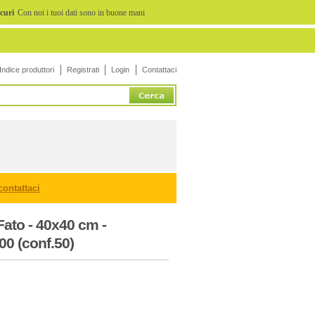
icuri
Con noi i tuoi dati sono in buone mani
Indice produttori
Registrati
Login
Contattaci
contattaci
 Fato - 40x40 cm -
0 (conf.50)