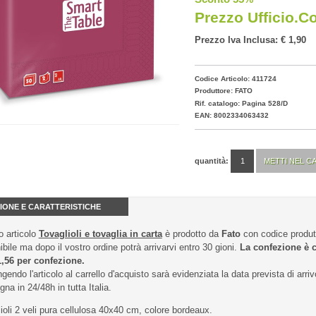
Prezzo Ufficio.c
Prezzo Iva Inclusa: € 1,90
Codice Articolo: 411724
Produttore:
FATO
Rif. catalogo: Pagina 528/D
EAN: 8002334063432
quantità:
IONE E CARATTERISTICHE
 articolo
Tovaglioli e tovaglia in carta
è prodotto da
Fato
con codice produ
ibile ma dopo il vostro ordine potrà arrivarvi entro 30 gioni.
La confezione è 
1,56 per confezione.
gendo l'articolo al carrello d'acquisto sarà evidenziata la data prevista di arriv
na in 24/48h in tutta Italia.
ioli 2 veli pura cellulosa 40x40 cm, colore bordeaux.