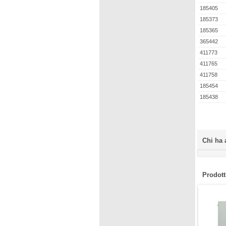
185405
185373
185365
365442
411773
411765
411758
185454
185438
Chi ha 
Prodotti