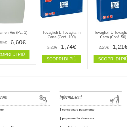
amen Rio (pz. 1)
Tovaglioli E Tovaglia In
Tovaglioli E Tovagli
Carta (conf. 100)
Carta (conf. 50)
6,60€
,99€
1,74€
1,21
3,29€
2,29€
OPRI DI PIÙ
SCOPRI DI PIÙ
SCOPRI DI PI
o.com
informazioni
amo
consegna e pagamento
y
pagamenti in sicurezza