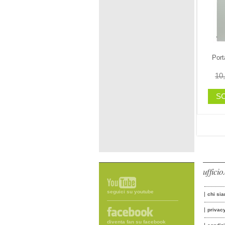
Port
10
SC
uffici
seguici su youtube
chi si
privac
diventa fan su facebook