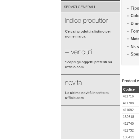
SERVIZI GENERALI
Tipo
Colo
Dim
For
Cerca i prodotti a listino per
nome marca.
Mate
Nr. v
Spe
Scopri gli oggetti preferiti su
ufficio.com
Prodotti c
Codice
Le ultime novità inserite su
411716
ufficio.com
411708
411692
132618
411740
411732
185421