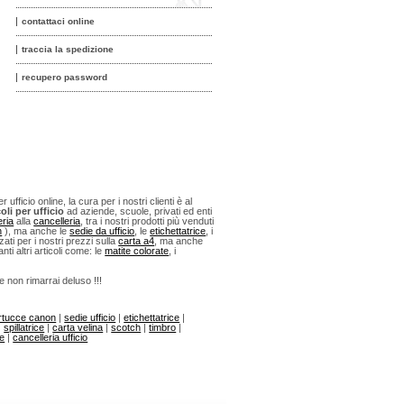
contattaci online
traccia la spedizione
recupero password
fficio online, la cura per i nostri clienti è al
oli per ufficio
ad aziende, scuole, privati ed enti
eria
alla
cancelleria
, tra i nostri prodotti più venduti
n
), ma anche le
sedie da ufficio
, le
etichettatrice
, i
ti per i nostri prezzi sulla
carta a4
, ma anche
anti altri articoli come: le
matite colorate
, i
 e non rimarrai deluso !!!
rtucce canon
|
sedie ufficio
|
etichettatrice
|
|
spillatrice
|
carta velina
|
scotch
|
timbro
|
ne
|
cancelleria ufficio