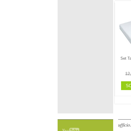
Set Ta
12
SC
uffici