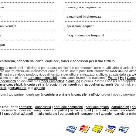
amo
consegna e pagamento
y
pagamenti in sicurezza
ioni vendita
spedizioni acquisti
s
f.a.q. - domande frequenti
gali
cartoleria, cancelleria, carta, cartucce, toner e accessori per il tuo Ufficio
com
da molti anni si distingue per essere un sito di e-commerce sicuro ed affidabile di articoli per u
lle nostre attenzioni, il customer care è uno dei nostri punti forti, riforniamo
materiali ed artic
 Il nostro catalogo prodotti, ricco di forniture per uffici e attrezzatura ufficio, spazia dalla
cartol
iamo non citare le
cartucce compatibili
, ecco alcuni brand che trattiamo (
Epson
|
Hp
|
Cano
i documenti
ed ovviamente i
toner compatibili
,
Samsung
in primis. Siamo conosciuti ed apprezza
nne cancellabili
, la
carta velina
, lo
scotch
, i
pennarelli
ed i
raccoglitori ad anelli
. Da noi inoltre t
relli
, i
portapenne
, e le
agende
.
.com
il tuo partner ideale per la
cartoleria online
e la
cancelleria ufficio
, prova il nostro servizio
e frequenti:
cartoleria
|
cancelleria
|
cartucce compatibili
|
cartucce epson
|
cartucce hp
|
ca
i documenti
|
toner samsung
|
toner compatibili
|
risma carta a4
|
carta a4
|
penne cancellabili
i
|
raccoglitori ad anelli
|
matite colorate
|
portaombrelli
|
portapenne
|
agende
|
cartoleria onli