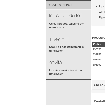
SERVIZI GENERALI
Tipo
Colo
For
Cerca i prodotti a listino per
nome marca.
Prodotti c
Codice
Scopri gli oggetti preferiti su
239955
ufficio.com
239952
303194
303197
Le ultime novità inserite su
ufficio.com
Chi ha 
Prodotti