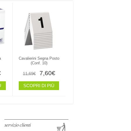
a
Cavalierini Segna Posto
(conf. 10)
€
7,60€
11,69€
Ù
SCOPRI DI PIÙ
servizio clienti