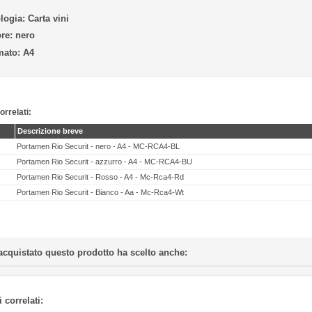
logia:
Carta vini
re:
nero
mato:
A4
orrelati:
Descrizione breve
Portamen Rio Securit - nero - A4 - MC-RCA4-BL
Portamen Rio Securit - azzurro - A4 - MC-RCA4-BU
Portamen Rio Securit - Rosso - A4 - Mc-Rca4-Rd
Portamen Rio Securit - Bianco - Aa - Mc-Rca4-Wt
acquistato questo prodotto ha scelto anche:
 correlati: