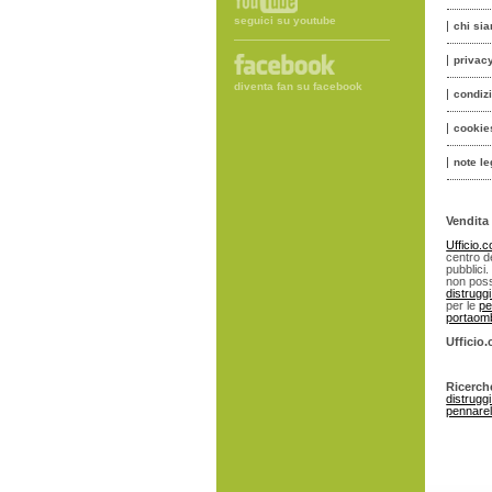
seguici su youtube
chi si
privac
diventa fan su facebook
condiz
cookie
note le
Vendita 
Ufficio.
centro de
pubblici.
non poss
distrugg
per le
pe
portaomb
Ufficio
Ricerch
distrugg
pennarell