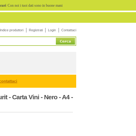
icuri
Con noi i tuoi dati sono in buone mani
Indice produttori
Registrati
Login
Contattaci
contattaci
t - Carta Vini - Nero - A4 -