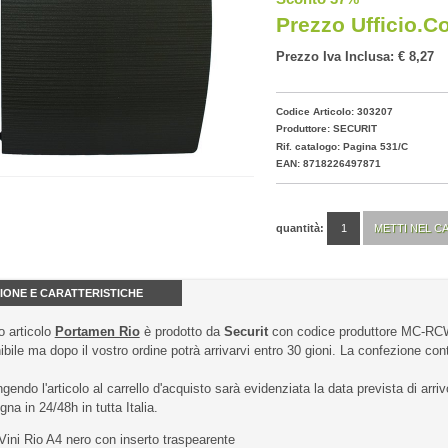
Prezzo Ufficio.c
Prezzo Iva Inclusa: € 8,27
Codice Articolo: 303207
Produttore:
SECURIT
Rif. catalogo: Pagina 531/C
EAN: 8718226497871
quantità:
IONE E CARATTERISTICHE
 articolo
Portamen Rio
è prodotto da
Securit
con codice produttore MC-R
ibile ma dopo il vostro ordine potrà arrivarvi entro 30 gioni. La confezione cont
gendo l'articolo al carrello d'acquisto sarà evidenziata la data prevista di arriv
na in 24/48h in tutta Italia.
Vini Rio A4 nero con inserto traspearente