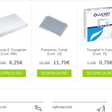
vola E Tovagliette
Portamenu Trendy
Tovaglioli In Cart
(conf. 480)
(conf. 10)
(conf. 75)
6,25€
11,70€
0,75
,39€
18,39€
1,49€
OPRI DI PIÙ
SCOPRI DI PIÙ
SCOPRI DI PI
o.com
informazioni