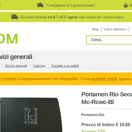
€
Consegniamo in 5 giorni lavorativi
S
Gli ordini effettuati
tra il 7 e il 17 agosto
sono sospesi per chiusura estiva.
Blog
Indice alfabetico
vizi generali
Servizi generali
Catering
Tovaglie e tovaglioli
o prodotto è temporaneamente non disponibile. Trova
prodotti simili
oppure
Portamen Rio Securi
Mc-Rcwc-Bl
Portamen Rio
Prezzo di listino € 10,69
Sconto 37%