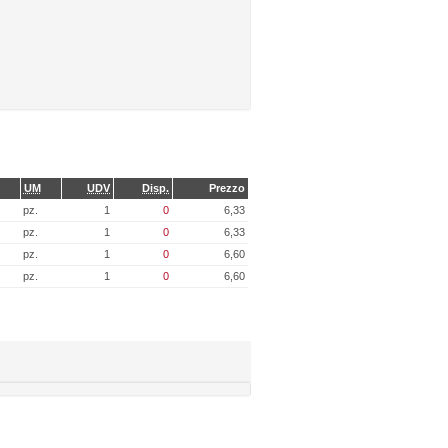
UM
UDV
Disp.
Prezzo
pz.
1
0
6,33
pz.
1
0
6,33
pz.
1
0
6,60
pz.
1
0
6,60