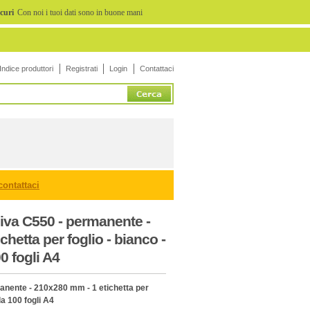
icuri
Con noi i tuoi dati sono in buone mani
Indice produttori
Registrati
Login
Contattaci
contattaci
iva C550 - permanente -
hetta per foglio - bianco -
0 fogli A4
anente - 210x280 mm - 1 etichetta per
la 100 fogli A4