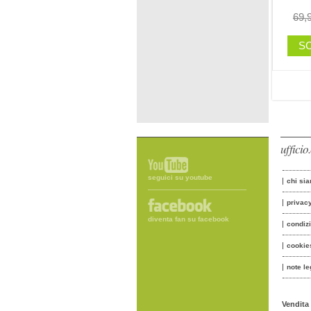
69,
SC
uffici
seguici su youtube
chi si
privac
diventa fan su facebook
condiz
cookie
note le
Vendita 