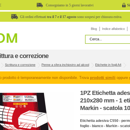
€
Consegniamo in 5 giorni lavorativi
S
Gli ordini effettuati
tra il 7 e il 17 agosto
sono sospesi per chiusura estiva.
Blog
Indice alfabetico
ittura e correzione
Scrittura e correzione
Penne a sfera inchiostro ad alcool
Etichette in fogli A4
o prodotto è temporaneamente non disponibile. Trova
prodotti simili
oppure
1PZ Etichetta ades
210x280 mm - 1 etic
Markin - scatola 10
Etichetta adesiva C550 - perm
foglio - bianco - Markin - scato