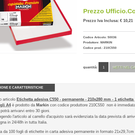
Prezzo Ufficio.c
Prezzo Iva Inclusa: € 10,21
Codice Articolo: 50036
Produttore:
MARKIN
Codice prod.: 210C550
quantità:
IONE E CARATTERISTICHE
 articolo
Etichetta adesiva C550 - permanente - 210x280 mm - 1 etichetta p
gli A4
è prodotto da
Markin
con codice produttore 210C550 non è immediatam
 potrà arrivarvi entro 30 gioni.
gendo l'articolo al carrello d'acquisto sarà evidenziata la data prevista di arriv
na in 24/48h in tutta Italia.
a da 100 fogli di etichette in carta adesiva permanente in formato 21x29,7cm ad