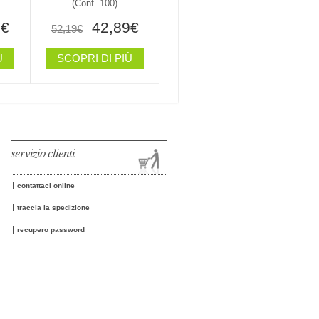
(conf. 100)
9€
42,89€
52,19€
Ù
SCOPRI DI PIÙ
servizio clienti
contattaci online
traccia la spedizione
recupero password