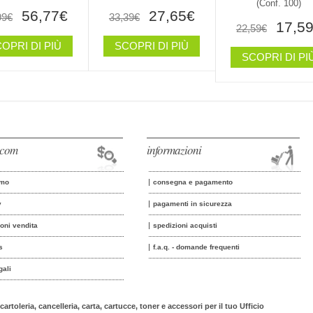
(conf. 100)
56,77€
27,65€
99€
33,39€
17,5
22,59€
OPRI DI PIÙ
SCOPRI DI PIÙ
SCOPRI DI PI
o.com
informazioni
amo
consegna e pagamento
y
pagamenti in sicurezza
ioni vendita
spedizioni acquisti
s
f.a.q. - domande frequenti
gali
cartoleria, cancelleria, carta, cartucce, toner e accessori per il tuo Ufficio