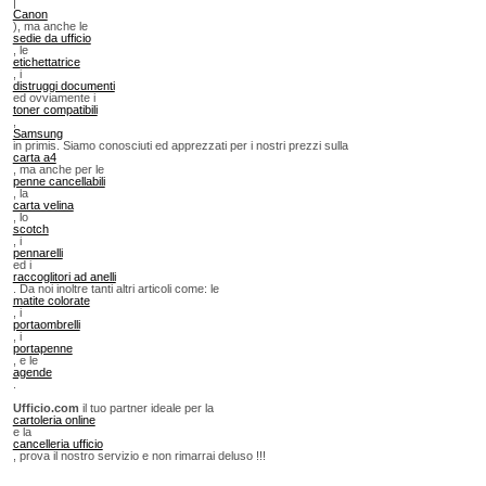
|
Canon
), ma anche le
sedie da ufficio
, le
etichettatrice
, i
distruggi documenti
ed ovviamente i
toner compatibili
,
Samsung
in primis. Siamo conosciuti ed apprezzati per i nostri prezzi sulla
carta a4
, ma anche per le
penne cancellabili
, la
carta velina
, lo
scotch
, i
pennarelli
ed i
raccoglitori ad anelli
. Da noi inoltre tanti altri articoli come: le
matite colorate
, i
portaombrelli
, i
portapenne
, e le
agende
.
Ufficio.com
il tuo partner ideale per la
cartoleria online
e la
cancelleria ufficio
, prova il nostro servizio e non rimarrai deluso !!!