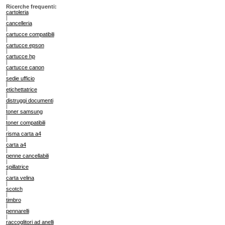
Ricerche frequenti:
cartoleria
|
cancelleria
|
cartucce compatibili
|
cartucce epson
|
cartucce hp
|
cartucce canon
|
sedie ufficio
|
etichettatrice
|
distruggi documenti
|
toner samsung
|
toner compatibili
|
risma carta a4
|
carta a4
|
penne cancellabili
|
spillatrice
|
carta velina
|
scotch
|
timbro
|
pennarelli
|
raccoglitori ad anelli