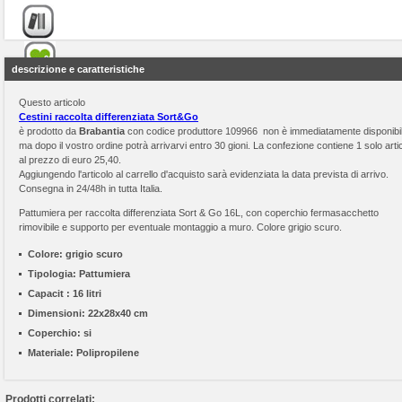
descrizione e caratteristiche
Questo articolo
Cestini raccolta differenziata Sort&Go
è prodotto da
Brabantia
con codice produttore 109966 non è immediatamente disponibi
ma dopo il vostro ordine potrà arrivarvi entro 30 gioni. La confezione contiene 1 solo arti
al prezzo di euro 25,40.
Aggiungendo l'articolo al carrello d'acquisto sarà evidenziata la data prevista di arrivo.
Consegna in 24/48h in tutta Italia.
Pattumiera per raccolta differenziata Sort & Go 16L, con coperchio fermasacchetto
rimovibile e supporto per eventuale montaggio a muro. Colore grigio scuro.
Colore:
grigio scuro
Tipologia:
Pattumiera
Capacit :
16 litri
Dimensioni:
22x28x40 cm
Coperchio:
si
Materiale:
Polipropilene
Prodotti correlati: