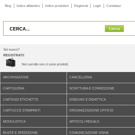
Blog
Indice alfabetico
Indice produttori
Registrati
Login
Contattaci
Sei nuovo?
REGISTRATI!
Nel carrello non ci sono prodotti.
ARCHIVIAZIONE
CANCELLERIA
CARTOLERIA
SCRITTURA E CORREZIONE
CARTA ED ETICHETTE
DISEGNO E DIDATTICA
CARTUCCE STAMPANTI
ORGANIZZAZIONE UFFICIO
MODULISTICA
ARTICOLI REGALO
BUSTE E SPEDIZIONE
COMUNICAZIONE VISIVA