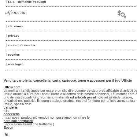
f.a.q. - domande frequenti
ufficio.com
chi siamo
privacy
condizioni vendita
cookies
note legali
Vendita cartoleria, cancelleria, carta, cartucce, toner e accessori per il tuo Ufficio
Ufficio.com
da molti anni si distingue per essere un sito di e-commerce sicuro ed affidabile di articoli p
ufficio online, la cura per i nostri clienti è al centro delle nostre attenzioni, il customer care 
uno dei nostri punti forti, riforniamo
materiali ed articoli per ufficio
ad aziende, scuole,
privati ed enti pubblici. Il nostro catalogo prodotti, ricco di forniture per uffici e attrezzatura
ufficio, spazia dalla
cartoleria
alla
cancelleria
, tra i nostri prodotti più venduti non possiamo non citare le
cartucce compatibili
, ecco alcuni brand che trattiamo (
Epson
|
Hp