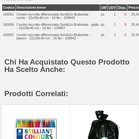
Codice
Descrizione breve
UM
UDV
Disp.
Prezz
160052
Cestini raccolta differenziata Sort&Go Brabantia -
pz.
1
0
25,4
verde - 22x28x40 cm - 16 litri - 109843
160056
Cestini raccolta differenziata Sort&Go Brabantia - giallo
pz.
1
0
25,4
- 22x28x40 cm - 16 litri - 109867
160057
Cestini raccolta differenziata Sort&Go Brabantia -
pz.
1
0
25,4
bianco - 22x28x40 cm - 16 litri - 109942
Chi Ha Acquistato Questo Prodotto
Ha Scelto Anche:
Prodotti Correlati: