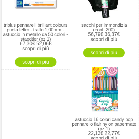
triplus pennarelli brilliant colours
sacchi per immondizia
punta feltro - tratto 1,00mm -
(conf. 200)
astuccio in metallo da 50 colori -
56,79€
36,37€
staedtler (pz 1)
scopri di più
67,30€
52,06€
scopri di più
astuccio 16 colori candy pop
pennarello flair nylon papermate
(pz 1)
22,13€
22,77€
scopri di più