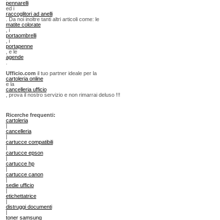
pennarelli
ed i
raccoglitori ad anelli
. Da noi inoltre tanti altri articoli come: le
matite colorate
, i
portaombrelli
, i
portapenne
, e le
agende
.
Ufficio.com
il tuo partner ideale per la
cartoleria online
e la
cancelleria ufficio
, prova il nostro servizio e non rimarrai deluso !!!
Ricerche frequenti:
cartoleria
|
cancelleria
|
cartucce compatibili
|
cartucce epson
|
cartucce hp
|
cartucce canon
|
sedie ufficio
|
etichettatrice
|
distruggi documenti
|
toner samsung