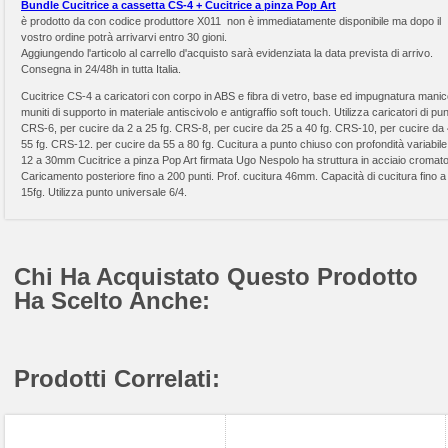
Bundle Cucitrice a cassetta CS-4 + Cucitrice a pinza Pop Art
è prodotto da
con codice produttore X011 non è immediatamente disponibile ma dopo il
vostro ordine potrà arrivarvi entro 30 gioni.
Aggiungendo l'articolo al carrello d'acquisto sarà evidenziata la data prevista di arrivo.
Consegna in 24/48h in tutta Italia.
Cucitrice CS-4 a caricatori con corpo in ABS e fibra di vetro, base ed impugnatura mani
muniti di supporto in materiale antiscivolo e antigraffio soft touch. Utilizza caricatori di pun
CRS-6, per cucire da 2 a 25 fg. CRS-8, per cucire da 25 a 40 fg. CRS-10, per cucire da
55 fg. CRS-12. per cucire da 55 a 80 fg. Cucitura a punto chiuso con profondità variabile
12 a 30mm Cucitrice a pinza Pop Art firmata Ugo Nespolo ha struttura in acciaio cromato
Caricamento posteriore fino a 200 punti. Prof. cucitura 46mm. Capacità di cucitura fino a
15fg. Utilizza punto universale 6/4.
Chi Ha Acquistato Questo Prodotto
Ha Scelto Anche:
Prodotti Correlati: