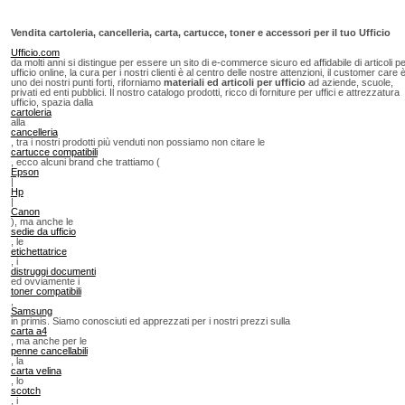
Vendita cartoleria, cancelleria, carta, cartucce, toner e accessori per il tuo Ufficio
Ufficio.com
da molti anni si distingue per essere un sito di e-commerce sicuro ed affidabile di articoli p
ufficio online, la cura per i nostri clienti è al centro delle nostre attenzioni, il customer care 
uno dei nostri punti forti, riforniamo
materiali ed articoli per ufficio
ad aziende, scuole,
privati ed enti pubblici. Il nostro catalogo prodotti, ricco di forniture per uffici e attrezzatura
ufficio, spazia dalla
cartoleria
alla
cancelleria
, tra i nostri prodotti più venduti non possiamo non citare le
cartucce compatibili
, ecco alcuni brand che trattiamo (
Epson
|
Hp
|
Canon
), ma anche le
sedie da ufficio
, le
etichettatrice
, i
distruggi documenti
ed ovviamente i
toner compatibili
,
Samsung
in primis. Siamo conosciuti ed apprezzati per i nostri prezzi sulla
carta a4
, ma anche per le
penne cancellabili
, la
carta velina
, lo
scotch
, i