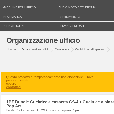
MACCHINE PER UFFICIO
AUDIO VIDEO E TELEFONIA
INFORMATICA
ARREDAMENTO
PULIZIA E IGIENE
SERVIZI GENERALI
Organizzazione ufficio
Home
Organizzazione ufficio
Cassettiere
Cucitrici per alti spessori
Questo prodotto è temporaneamente non disponibile. Trova
prodotti simili
oppure
contattaci
1PZ Bundle Cucitrice a cassetta CS-4 + Cucitrice a pinz
Pop Art
Bundle Cucitrice a cassetta CS-4 + Cucitrice a pinza Pop Art