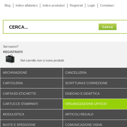
Blog
Indice alfabetico
Indice produttori
Registrati
Login
Contattaci
Sei nuovo?
REGISTRATI!
Nel carrello non ci sono prodotti.
ARCHIVIAZIONE
CANCELLERIA
CARTOLERIA
SCRITTURA E CORREZIONE
CARTA ED ETICHETTE
DISEGNO E DIDATTICA
CARTUCCE STAMPANTI
ORGANIZZAZIONE UFFICIO
MODULISTICA
ARTICOLI REGALO
BUSTE E SPEDIZIONE
COMUNICAZIONE VISIVA