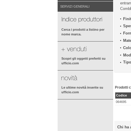
entram
SERVIZI GENERALI
CombB
Fini
Spe
Cerca i prodotti a listino per
For
nome marca.
Mate
Colo
Mode
Scopri gli oggetti preferiti su
Tipo
ufficio.com
Prodotti c
Le ultime novità inserite su
ufficio.com
Codice
064695
Chi ha 