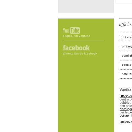
uffici
seguici su youtube
chi si
privac
diventa fan su facebook
condiz
cookie
note le
Vendita 
Ufficio.
centro de
pubblici.
non poss
distrugg
per le
pe
portaomb
Ufficio