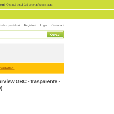
icuri
Con noi i tuoi dati sono in buone mani
Indice produttori
Registrati
Login
Contattaci
contattaci
rView GBC - trasparente -
)