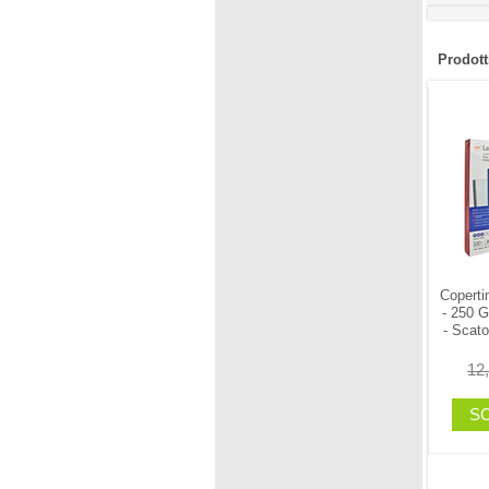
Prodotti
Coperti
- 250 G
- Scato
12
SC