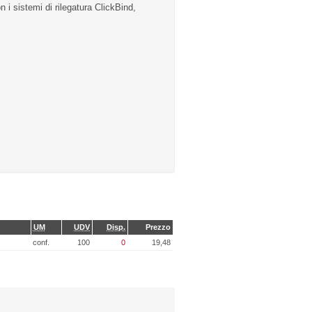
n i sistemi di rilegatura ClickBind,
UM
UDV
Disp.
Prezzo
conf.
100
0
19,48