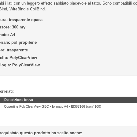
bi i lati con un leggero effetto sabbiato piacevole al tatto. Sono compatibili co
ind, WireBind e CoilBind.
tura:
trasparente opaca
ssore:
300 my
mato:
A4
riale:
polipropilene
re:
trasparente
llo:
PolyClearView
logia:
PolyClearView
orrelati:
Descrizione breve
Copertine PolyClearView GBC - formato A4 - IB387166 (conf.100)
acquistato questo prodotto ha scelto anche: