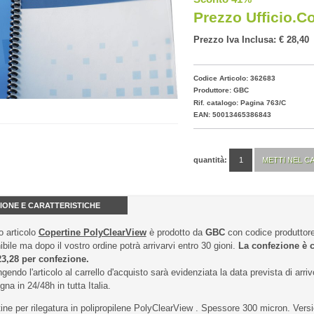
Prezzo Ufficio.c
Prezzo Iva Inclusa: € 28,40
Codice Articolo: 362683
Produttore:
GBC
Rif. catalogo: Pagina 763/C
EAN: 50013465386843
quantità:
IONE E CARATTERISTICHE
 articolo
Copertine PolyClearView
è prodotto da
GBC
con codice produtto
ibile ma dopo il vostro ordine potrà arrivarvi entro 30 gioni.
La confezione è 
23,28 per confezione.
gendo l'articolo al carrello d'acquisto sarà evidenziata la data prevista di arriv
na in 24/48h in tutta Italia.
ine per rilegatura in polipropilene PolyClearView . Spessore 300 micron. Versi