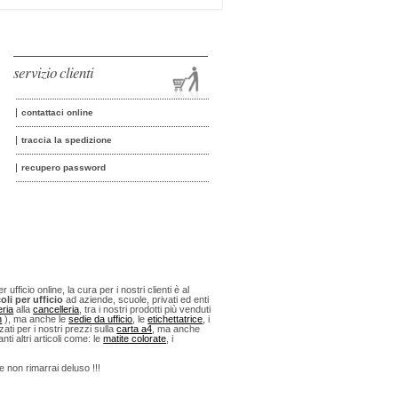
servizio clienti
contattaci online
traccia la spedizione
recupero password
fficio online, la cura per i nostri clienti è al
oli per ufficio
ad aziende, scuole, privati ed enti
eria
alla
cancelleria
, tra i nostri prodotti più venduti
n
), ma anche le
sedie da ufficio
, le
etichettatrice
, i
ti per i nostri prezzi sulla
carta a4
, ma anche
anti altri articoli come: le
matite colorate
, i
 e non rimarrai deluso !!!