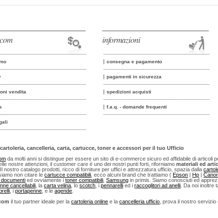
o.com
informazioni
amo
consegna e pagamento
y
pagamenti in sicurezza
ioni vendita
spedizioni acquisti
s
f.a.q. - domande frequenti
gali
cartoleria, cancelleria, carta, cartucce, toner e accessori per il tuo Ufficio
com
da molti anni si distingue per essere un sito di e-commerce sicuro ed affidabile di articoli per u
lle nostre attenzioni, il customer care è uno dei nostri punti forti, riforniamo
materiali ed artic
 Il nostro catalogo prodotti, ricco di forniture per uffici e attrezzatura ufficio, spazia dalla
cartol
iamo non citare le
cartucce compatibili
, ecco alcuni brand che trattiamo (
Epson
|
Hp
|
Cano
i documenti
ed ovviamente i
toner compatibili
,
Samsung
in primis. Siamo conosciuti ed apprezza
nne cancellabili
, la
carta velina
, lo
scotch
, i
pennarelli
ed i
raccoglitori ad anelli
. Da noi inoltre t
relli
, i
portapenne
, e le
agende
.
.com
il tuo partner ideale per la
cartoleria online
e la
cancelleria ufficio
, prova il nostro servizio