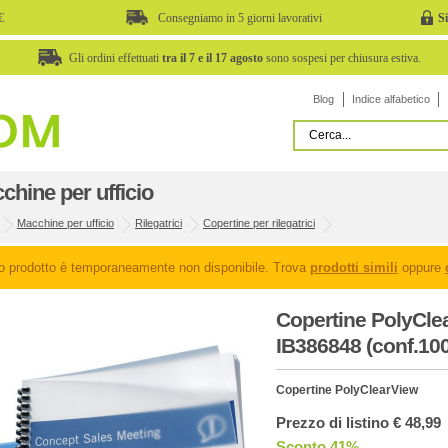
€
Consegniamo in 5 giorni lavorativi
S
Gli ordini effettuati
tra il 7 e il 17 agosto
sono sospesi per chiusura estiva.
Blog
Indice alfabetico
chine per ufficio
Macchine per ufficio
Rilegatrici
Copertine per rilegatrici
o prodotto è temporaneamente non disponibile. Trova
prodotti simili
oppure
Copertine PolyClea
IB386848 (conf.100
Copertine PolyClearView
Prezzo di listino € 48,99
Sconto 41%