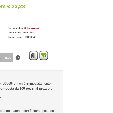
om € 23,28
Disponibilità:
0 (In arrivo)
Confezione: conf. 100
Codice prod.: IB386848
re IB386848 non è immediatamente
composta da 100 pezzi al prezzo di
o.
one trasparente con finitura opaca su