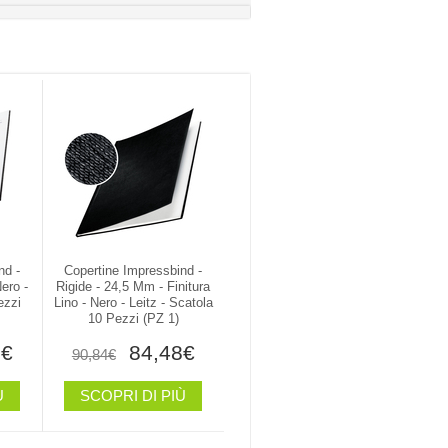
nd -
Copertine Impressbind -
ero -
Rigide - 24,5 Mm - Finitura
ezzi
Lino - Nero - Leitz - Scatola
10 Pezzi (PZ 1)
1€
84,48€
90,84€
Ù
SCOPRI DI PIÙ