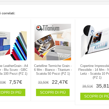
 correlati:
ne LeatherGrain - A4
Cartelline Termiche Grain -
Copertine Impressbi
r - Blu Scuro - GBC
6 Mm - Bianco - Titanium -
Flessibile - 14 Mm - N
la 100 Pezzi (PZ 1)
Scatola 50 Pezzi (PZ 1)
Leitz - Scatola 10 P
(PZ 1)
7,57€
22,47€
,03€
33,50€
35,8
38,51€
OPRI DI PIÙ
SCOPRI DI PIÙ
SCOPRI DI PI