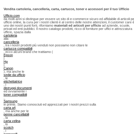
Vendita cartoleria, cancelleria, carta, cartucce, toner e accessori per il tuo Ufficio
Ufficio.com
da molti anni si distingue per essere un sito di e-commerce sicuro ed affidabile di articoli p
ufficio online, la cura per i nostri clienti è al centro delle nostre attenzioni, il customer care 
uno dei nostri punti forti, riforniamo
materiali ed articoli per ufficio
ad aziende, scuole,
privati ed enti pubblici. Il nostro catalogo prodotti, ricco di forniture per uffici e attrezzatura
ufficio, spazia dalla
cartoleria
alla
cancelleria
, tra i nostri prodotti più venduti non possiamo non citare le
cartucce compatibili
, ecco alcuni brand che trattiamo (
Epson
|
Hp
|
Canon
), ma anche le
sedie da ufficio
, le
etichettatrice
, i
distruggi documenti
ed ovviamente i
toner compatibili
,
Samsung
in primis. Siamo conosciuti ed apprezzati per i nostri prezzi sulla
carta a4
, ma anche per le
penne cancellabili
, la
carta velina
, lo
scotch
, i
pennarelli