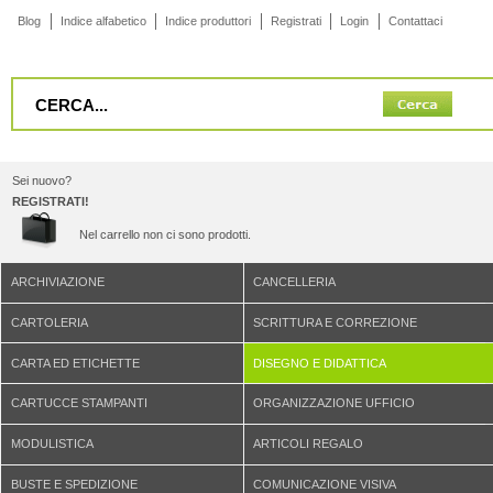
Blog
Indice alfabetico
Indice produttori
Registrati
Login
Contattaci
Sei nuovo?
REGISTRATI!
Nel carrello non ci sono prodotti.
ARCHIVIAZIONE
CANCELLERIA
CARTOLERIA
SCRITTURA E CORREZIONE
CARTA ED ETICHETTE
DISEGNO E DIDATTICA
CARTUCCE STAMPANTI
ORGANIZZAZIONE UFFICIO
MODULISTICA
ARTICOLI REGALO
BUSTE E SPEDIZIONE
COMUNICAZIONE VISIVA