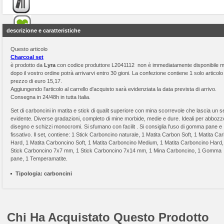
descrizione e caratteristiche
Questo articolo
Charcoal set
è prodotto da
Lyra
con codice produttore L2041112 non è immediatamente disponibile 
dopo il vostro ordine potrà arrivarvi entro 30 gioni. La confezione contiene 1 solo articolo 
prezzo di euro 15,17.
Aggiungendo l'articolo al carrello d'acquisto sarà evidenziata la data prevista di arrivo.
Consegna in 24/48h in tutta Italia.
Set di carboncini in matita e stick di qualit superiore con mina scorrevole che lascia un 
evidente. Diverse gradazioni, completo di mine morbide, medie e dure. Ideali per abbozz
disegno e schizzi monocromi. Si sfumano con facilit . Si consiglia l'uso di gomma pane e
fissativo. Il set, contiene: 1 Stick Carboncino naturale, 1 Matita Carbon Soft, 1 Matita Ca
Hard, 1 Matita Carboncino Soft, 1 Matita Carboncino Medium, 1 Matita Carboncino Hard,
Stick Carboncino 7x7 mm, 1 Stick Carboncino 7x14 mm, 1 Mina Carboncino, 1 Gomma
pane, 1 Temperamatite.
Tipologia:
carboncini
Chi Ha Acquistato Questo Prodotto