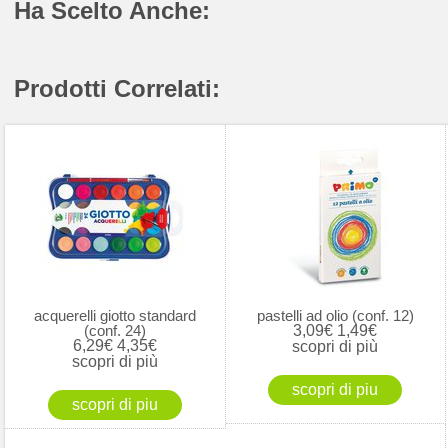
Ha Scelto Anche:
Prodotti Correlati:
acquerelli giotto standard
pastelli ad olio (conf. 12)
(conf. 24)
3,09€
1,49€
6,29€
4,35€
scopri di più
scopri di più