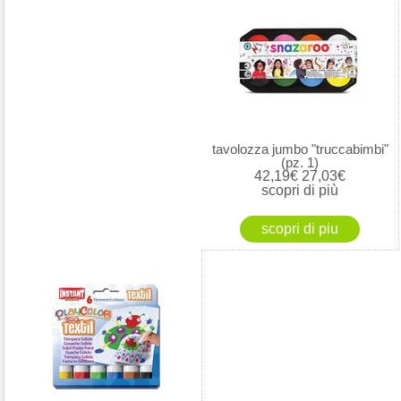
tavolozza jumbo "truccabimbi"
(pz. 1)
42,19€
27,03€
scopri di più