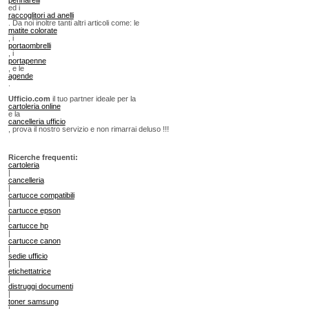
ed i
raccoglitori ad anelli
. Da noi inoltre tanti altri articoli come: le
matite colorate
, i
portaombrelli
, i
portapenne
, e le
agende
.
Ufficio.com
il tuo partner ideale per la
cartoleria online
e la
cancelleria ufficio
, prova il nostro servizio e non rimarrai deluso !!!
Ricerche frequenti:
cartoleria
|
cancelleria
|
cartucce compatibili
|
cartucce epson
|
cartucce hp
|
cartucce canon
|
sedie ufficio
|
etichettatrice
|
distruggi documenti
|
toner samsung
|