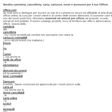
Vendita cartoleria, cancelleria, carta, cartucce, toner e accessori per il tuo Ufficio
Ufficio.com
da molti anni si distingue per essere un sito di e-commerce sicuro ed affidabile di articoli p
ufficio online, la cura per i nostri clienti è al centro delle nostre attenzioni, il customer care 
uno dei nostri punti forti, riforniamo
materiali ed articoli per ufficio
ad aziende, scuole,
privati ed enti pubblici. Il nostro catalogo prodotti, ricco di forniture per uffici e attrezzatura
ufficio, spazia dalla
cartoleria
alla
cancelleria
, tra i nostri prodotti più venduti non possiamo non citare le
cartucce compatibili
, ecco alcuni brand che trattiamo (
Epson
|
Hp
|
Canon
), ma anche le
sedie da ufficio
, le
etichettatrice
, i
distruggi documenti
ed ovviamente i
toner compatibili
,
Samsung
in primis. Siamo conosciuti ed apprezzati per i nostri prezzi sulla
carta a4
, ma anche per le
penne cancellabili
, la
carta velina
, lo
scotch
, i
pennarelli
ed i