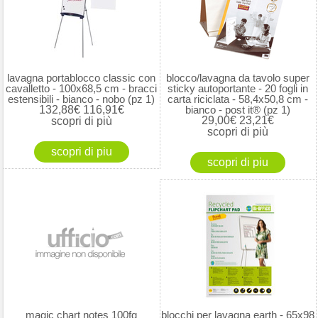
lavagna portablocco classic con
blocco/lavagna da tavolo super
cavalletto - 100x68,5 cm - bracci
sticky autoportante - 20 fogli in
estensibili - bianco - nobo (pz 1)
carta riciclata - 58,4x50,8 cm -
132,88€
116,91€
bianco - post it® (pz 1)
29,00€
23,21€
scopri di più
scopri di più
magic chart notes 100fg
blocchi per lavagna earth - 65x98