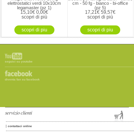
elettrostatici verdi 10x10cm
cm - 50 fg - bianco - bi-office
legamaster (pz 1)
(pz 5)
15,10€
0,00€
17,21€
59,57€
scopri di più
scopri di più
seguici su youtube
diventa fan su facebook
servizio clienti
contattaci online