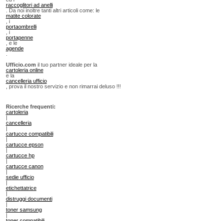
raccoglitori ad anelli
. Da noi inoltre tanti altri articoli come: le
matite colorate
, i
portaombrelli
, i
portapenne
, e le
agende
.
Ufficio.com
il tuo partner ideale per la
cartoleria online
e la
cancelleria ufficio
, prova il nostro servizio e non rimarrai deluso !!!
Ricerche frequenti:
cartoleria
|
cancelleria
|
cartucce compatibili
|
cartucce epson
|
cartucce hp
|
cartucce canon
|
sedie ufficio
|
etichettatrice
|
distruggi documenti
|
toner samsung
|
toner compatibili