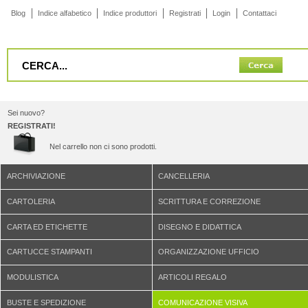
Blog
Indice alfabetico
Indice produttori
Registrati
Login
Contattaci
Sei nuovo?
REGISTRATI!
Nel carrello non ci sono prodotti.
ARCHIVIAZIONE
CANCELLERIA
CARTOLERIA
SCRITTURA E CORREZIONE
CARTA ED ETICHETTE
DISEGNO E DIDATTICA
CARTUCCE STAMPANTI
ORGANIZZAZIONE UFFICIO
MODULISTICA
ARTICOLI REGALO
BUSTE E SPEDIZIONE
COMUNICAZIONE VISIVA