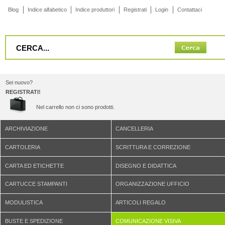
Blog
Indice alfabetico
Indice produttori
Registrati
Login
Contattaci
Sei nuovo?
REGISTRATI!
Nel carrello non ci sono prodotti.
ARCHIVIAZIONE
CANCELLERIA
CARTOLERIA
SCRITTURA E CORREZIONE
CARTA ED ETICHETTE
DISEGNO E DIDATTICA
CARTUCCE STAMPANTI
ORGANIZZAZIONE UFFICIO
MODULISTICA
ARTICOLI REGALO
BUSTE E SPEDIZIONE
COMUNICAZIONE VISIVA