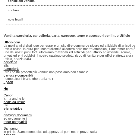
condizioni vendita
cookies
note legali
Vendita cartoleria, cancelleria, carta, cartucce, toner e accessori per il tuo Ufficio
Ufficio.com
da molti anni si distingue per essere un sito di e-commerce sicuro ed affidabile di articoli p
ufficio online, la cura per i nostri clienti è al centro delle nostre attenzioni, il customer care 
uno dei nostri punti forti, riforniamo
materiali ed articoli per ufficio
ad aziende, scuole,
privati ed enti pubblici. Il nostro catalogo prodotti, ricco di forniture per uffici e attrezzatura
ufficio, spazia dalla
cartoleria
alla
cancelleria
, tra i nostri prodotti più venduti non possiamo non citare le
cartucce compatibili
, ecco alcuni brand che trattiamo (
Epson
|
Hp
|
Canon
), ma anche le
sedie da ufficio
, le
etichettatrice
, i
distruggi documenti
ed ovviamente i
toner compatibili
,
Samsung
in primis. Siamo conosciuti ed apprezzati per i nostri prezzi sulla
carta a4