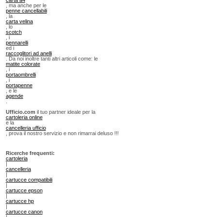
, ma anche per le
penne cancellabili
, la
carta velina
, lo
scotch
, i
pennarelli
ed i
raccoglitori ad anelli
. Da noi inoltre tanti altri articoli come: le
matite colorate
, i
portaombrelli
, i
portapenne
, e le
agende
.
Ufficio.com
il tuo partner ideale per la
cartoleria online
e la
cancelleria ufficio
, prova il nostro servizio e non rimarrai deluso !!!
Ricerche frequenti:
cartoleria
|
cancelleria
|
cartucce compatibili
|
cartucce epson
|
cartucce hp
|
cartucce canon
|