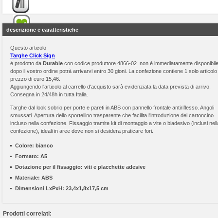
descrizione e caratteristiche
Questo articolo
Targhe Click Sign
è prodotto da
Durable
con codice produttore 4866-02 non è immediatamente disponibil
dopo il vostro ordine potrà arrivarvi entro 30 gioni. La confezione contiene 1 solo articolo 
prezzo di euro 15,46.
Aggiungendo l'articolo al carrello d'acquisto sarà evidenziata la data prevista di arrivo.
Consegna in 24/48h in tutta Italia.
Targhe dal look sobrio per porte e pareti in ABS con pannello frontale antiriflesso. Angoli
smussati. Apertura dello sportellino trasparente che facilita l'introduzione del cartoncino
incluso nella confezione. Fissaggio tramite kit di montaggio a vite o biadesivo (inclusi nell
confezione), ideali in aree dove non si desidera praticare fori.
Colore:
bianco
Formato:
A5
Dotazione per il fissaggio:
viti e placchette adesive
Materiale:
ABS
Dimensioni LxPxH:
23,4x1,8x17,5 cm
Prodotti correlati: