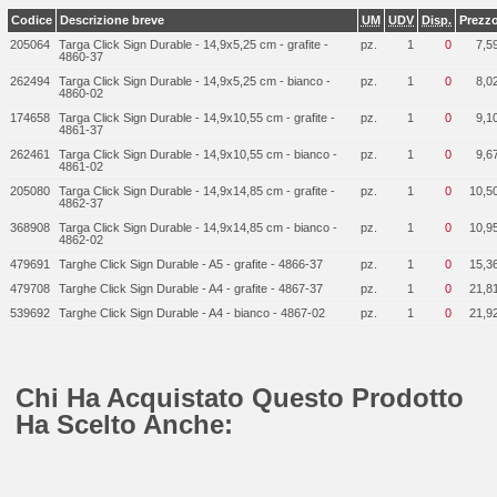
Codice
Descrizione breve
UM
UDV
Disp.
Prezz
205064
Targa Click Sign Durable - 14,9x5,25 cm - grafite -
pz.
1
0
7,5
4860-37
262494
Targa Click Sign Durable - 14,9x5,25 cm - bianco -
pz.
1
0
8,0
4860-02
174658
Targa Click Sign Durable - 14,9x10,55 cm - grafite -
pz.
1
0
9,1
4861-37
262461
Targa Click Sign Durable - 14,9x10,55 cm - bianco -
pz.
1
0
9,6
4861-02
205080
Targa Click Sign Durable - 14,9x14,85 cm - grafite -
pz.
1
0
10,5
4862-37
368908
Targa Click Sign Durable - 14,9x14,85 cm - bianco -
pz.
1
0
10,9
4862-02
479691
Targhe Click Sign Durable - A5 - grafite - 4866-37
pz.
1
0
15,3
479708
Targhe Click Sign Durable - A4 - grafite - 4867-37
pz.
1
0
21,8
539692
Targhe Click Sign Durable - A4 - bianco - 4867-02
pz.
1
0
21,9
Chi Ha Acquistato Questo Prodotto
Ha Scelto Anche: