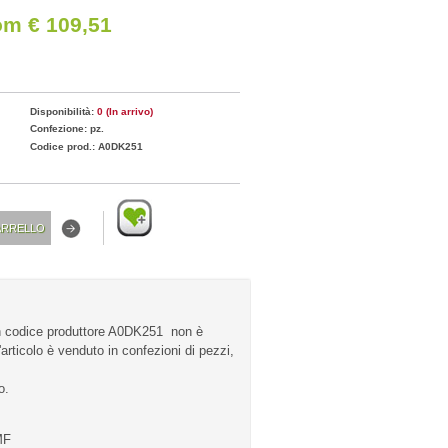
om € 109,51
Disponibilità:
0 (In arrivo)
Confezione: pz.
Codice prod.: A0DK251
 codice produttore A0DK251 non è
articolo è venduto in confezioni di pezzi,
o.
MF