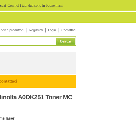
icuri
Con noi i tuoi dati sono in buone mani
Indice produttori
Registrati
Login
Contattaci
contattaci
Minolta A0DK251 Toner MC
Qms laser
9