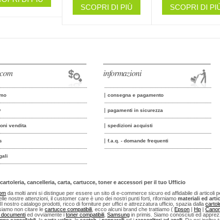
SCOPRI DI PIÙ
SCOPRI DI PI
o.com
informazioni
amo
consegna e pagamento
y
pagamenti in sicurezza
ioni vendita
spedizioni acquisti
s
f.a.q. - domande frequenti
gali
cartoleria, cancelleria, carta, cartucce, toner e accessori per il tuo Ufficio
com
da molti anni si distingue per essere un sito di e-commerce sicuro ed affidabile di articoli per u
lle nostre attenzioni, il customer care è uno dei nostri punti forti, riforniamo
materiali ed artic
 Il nostro catalogo prodotti, ricco di forniture per uffici e attrezzatura ufficio, spazia dalla
cartol
iamo non citare le
cartucce compatibili
, ecco alcuni brand che trattiamo (
Epson
|
Hp
|
Cano
i documenti
ed ovviamente i
toner compatibili
,
Samsung
in primis. Siamo conosciuti ed apprezza
nne cancellabili
, la
carta velina
, lo
scotch
, i
pennarelli
ed i
raccoglitori ad anelli
. Da noi inoltre t