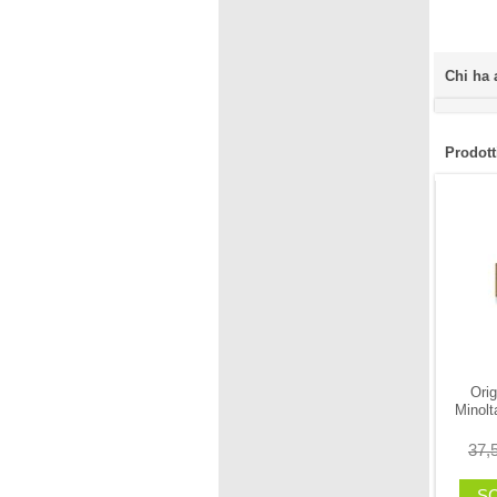
Chi ha 
Prodotti
Orig
Minolt
37,
SC