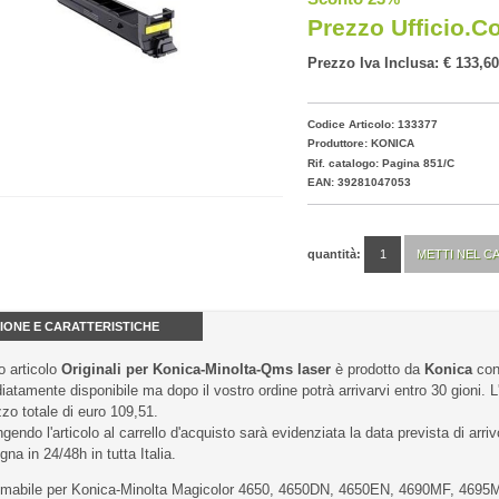
Prezzo Ufficio.c
Prezzo Iva Inclusa: € 133,60
Codice Articolo: 133377
Produttore:
KONICA
Rif. catalogo: Pagina 851/C
EAN: 39281047053
quantità:
IONE E CARATTERISTICHE
 articolo
Originali per Konica-Minolta-Qms laser
è prodotto da
Konica
con
atamente disponibile ma dopo il vostro ordine potrà arrivarvi entro 30 gioni. L'
zzo totale di euro 109,51.
gendo l'articolo al carrello d'acquisto sarà evidenziata la data prevista di arriv
na in 24/48h in tutta Italia.
mabile per Konica-Minolta Magicolor 4650, 4650DN, 4650EN, 4690MF, 4695