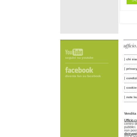
uffici
seguici su youtube
chi si
privac
diventa fan su facebook
condiz
cookie
note le
Vendita 
Ufficio.
centro de
pubblici.
non poss
distrugg
per le
pe