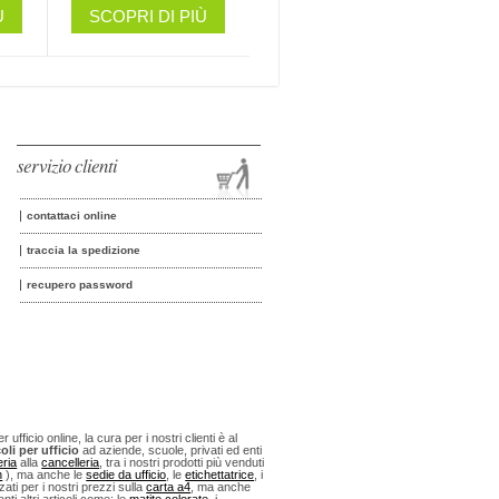
Ù
SCOPRI DI PIÙ
servizio clienti
contattaci online
traccia la spedizione
recupero password
fficio online, la cura per i nostri clienti è al
oli per ufficio
ad aziende, scuole, privati ed enti
eria
alla
cancelleria
, tra i nostri prodotti più venduti
n
), ma anche le
sedie da ufficio
, le
etichettatrice
, i
ti per i nostri prezzi sulla
carta a4
, ma anche
anti altri articoli come: le
matite colorate
, i