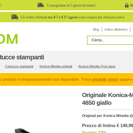
€
Consegniamo in 5 giorni lavorativi
S
Gli ordini effettuati
tra il 7 e il 17 agosto
sono sospesi per chiusura estiva.
Blog
Indice alfabetico
tucce stampanti
Cartucce stampanti
Konica-Minolta originali
Konica-Minolta-Qms laser
o prodotto è temporaneamente non disponibile. Trova
prodotti simili
oppure
Originale Konica-
4650 giallo
Originali per Konica-Minolta-
Prezzo di listino € 140,9
Sconto 23%