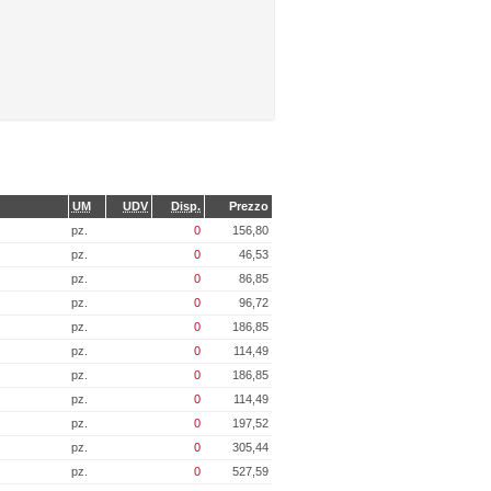
UM
UDV
Disp.
Prezzo
pz.
0
156,80
pz.
0
46,53
pz.
0
86,85
pz.
0
96,72
pz.
0
186,85
pz.
0
114,49
pz.
0
186,85
pz.
0
114,49
pz.
0
197,52
pz.
0
305,44
pz.
0
527,59