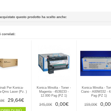
acquistato questo prodotto ha scelto anche:
 correlati:
inali Per Konica-
Konica Minolta - Toner -
Konica Minolta - Ton
a-Qms Laser (pz. )
Magenta - 4539233 -
Ciano - A00W332 - 4
12.000 Pag (PZ 1)
Pag (PZ 1)
29,64€
58€
0,00€
0,00
345,00€
159,00€
OPRI DI PIÙ