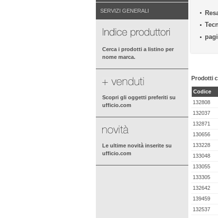
SERVIZI GENERALI
Resa
Tecn
pagi
Cerca i prodotti a listino per
nome marca.
Prodotti c
Codice
Scopri gli oggetti preferiti su
132808
ufficio.com
132037
132871
130656
133228
Le ultime novità inserite su
ufficio.com
133048
133055
133305
132642
139459
132537