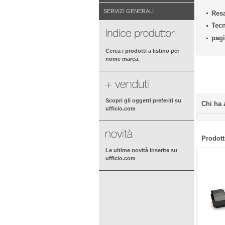
SERVIZI GENERALI
Resa
Tecn
pagi
Cerca i prodotti a listino per
nome marca.
Scopri gli oggetti preferiti su
Chi ha 
ufficio.com
Prodotti
Le ultime novità inserite su
ufficio.com