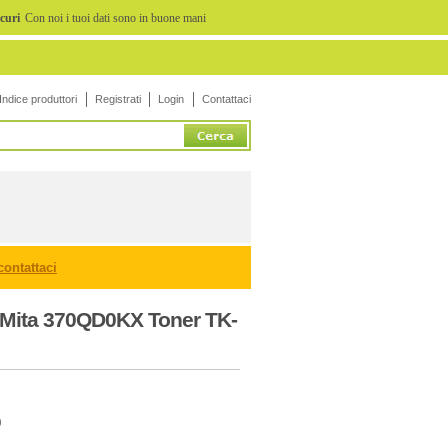
icuri
Con noi i tuoi dati sono in buone mani
Indice produttori
Registrati
Login
Contattaci
contattaci
-Mita 370QD0KX Toner TK-
9