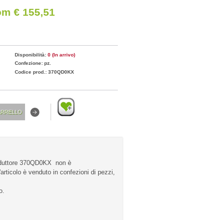
om € 155,51
Disponibilità:
0 (In arrivo)
Confezione: pz.
Codice prod.: 370QD0KX
duttore 370QD0KX non è
articolo è venduto in confezioni di pezzi,
o.