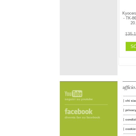
Kyocera
- TK-8
20
135,
SC
uffici
seguici su youtube
chi si
privac
diventa fan su facebook
condiz
cookie