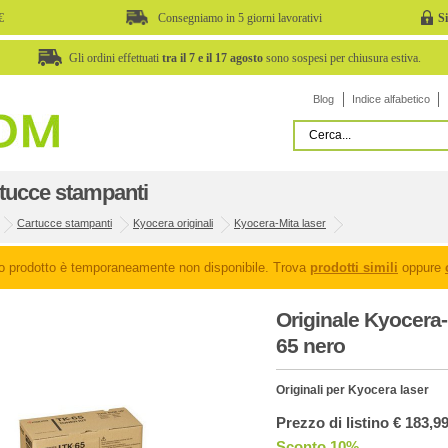
€
Consegniamo in 5 giorni lavorativi
S
Gli ordini effettuati
tra il 7 e il 17 agosto
sono sospesi per chiusura estiva.
Blog
Indice alfabetico
tucce stampanti
Cartucce stampanti
Kyocera originali
Kyocera-Mita laser
o prodotto è temporaneamente non disponibile. Trova
prodotti simili
oppure
Originale Kyocera
65 nero
Originali per Kyocera laser
Prezzo di listino € 183,9
Sconto 10%