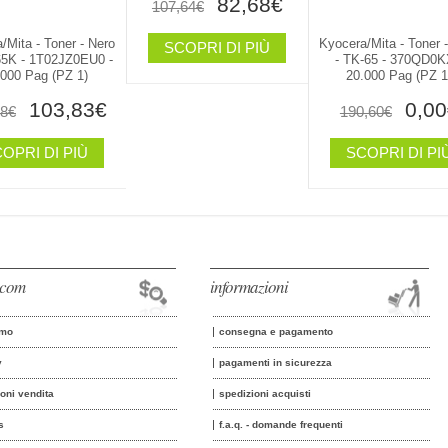
82,68€
107,64€
/Mita - Toner - Nero
Kyocera/Mita - Toner 
SCOPRI DI PIÙ
65K - 1T02JZ0EU0 -
- TK-65 - 370QD0K
.000 Pag (PZ 1)
20.000 Pag (PZ 1
103,83€
0,00
18€
190,60€
OPRI DI PIÙ
SCOPRI DI PI
o.com
informazioni
amo
consegna e pagamento
y
pagamenti in sicurezza
ioni vendita
spedizioni acquisti
s
f.a.q. - domande frequenti