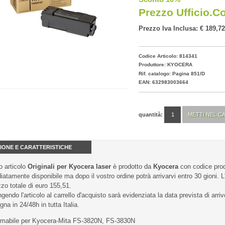
Prezzo Ufficio.c
Prezzo Iva Inclusa: € 189,72
Codice Articolo: 814341
Produttore:
KYOCERA
Rif. catalogo: Pagina 851/D
EAN: 632983003664
quantità:
IONE E CARATTERISTICHE
 articolo
Originali per Kyocera laser
è prodotto da
Kyocera
con codice pro
atamente disponibile ma dopo il vostro ordine potrà arrivarvi entro 30 gioni. L'
zzo totale di euro 155,51.
gendo l'articolo al carrello d'acquisto sarà evidenziata la data prevista di arriv
na in 24/48h in tutta Italia.
mabile per Kyocera-Mita FS-3820N, FS-3830N