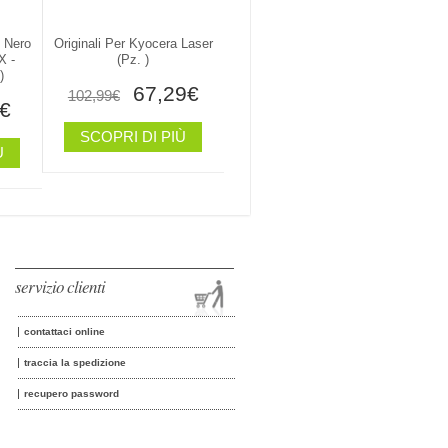
- Nero
Originali Per Kyocera Laser
X -
(pz. )
)
67,29€
102,99€
€
SCOPRI DI PIÙ
Ù
servizio clienti
contattaci online
traccia la spedizione
recupero password