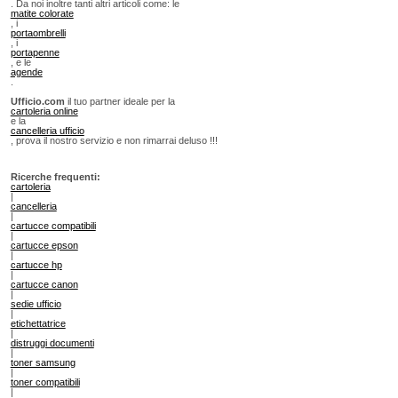
. Da noi inoltre tanti altri articoli come: le
matite colorate
, i
portaombrelli
, i
portapenne
, e le
agende
.
Ufficio.com
il tuo partner ideale per la
cartoleria online
e la
cancelleria ufficio
, prova il nostro servizio e non rimarrai deluso !!!
Ricerche frequenti:
cartoleria
|
cancelleria
|
cartucce compatibili
|
cartucce epson
|
cartucce hp
|
cartucce canon
|
sedie ufficio
|
etichettatrice
|
distruggi documenti
|
toner samsung
|
toner compatibili
|