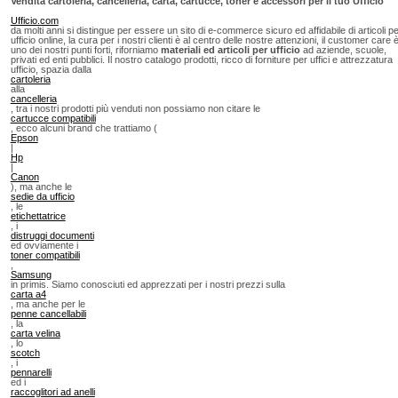
Vendita cartoleria, cancelleria, carta, cartucce, toner e accessori per il tuo Ufficio
Ufficio.com
da molti anni si distingue per essere un sito di e-commerce sicuro ed affidabile di articoli p
ufficio online, la cura per i nostri clienti è al centro delle nostre attenzioni, il customer care 
uno dei nostri punti forti, riforniamo
materiali ed articoli per ufficio
ad aziende, scuole,
privati ed enti pubblici. Il nostro catalogo prodotti, ricco di forniture per uffici e attrezzatura
ufficio, spazia dalla
cartoleria
alla
cancelleria
, tra i nostri prodotti più venduti non possiamo non citare le
cartucce compatibili
, ecco alcuni brand che trattiamo (
Epson
|
Hp
|
Canon
), ma anche le
sedie da ufficio
, le
etichettatrice
, i
distruggi documenti
ed ovviamente i
toner compatibili
,
Samsung
in primis. Siamo conosciuti ed apprezzati per i nostri prezzi sulla
carta a4
, ma anche per le
penne cancellabili
, la
carta velina
, lo
scotch
, i
pennarelli
ed i
raccoglitori ad anelli