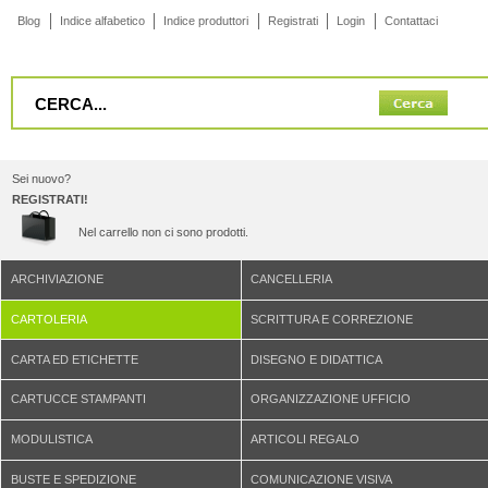
Blog
Indice alfabetico
Indice produttori
Registrati
Login
Contattaci
Sei nuovo?
REGISTRATI!
Nel carrello non ci sono prodotti.
ARCHIVIAZIONE
CANCELLERIA
CARTOLERIA
SCRITTURA E CORREZIONE
CARTA ED ETICHETTE
DISEGNO E DIDATTICA
CARTUCCE STAMPANTI
ORGANIZZAZIONE UFFICIO
MODULISTICA
ARTICOLI REGALO
BUSTE E SPEDIZIONE
COMUNICAZIONE VISIVA