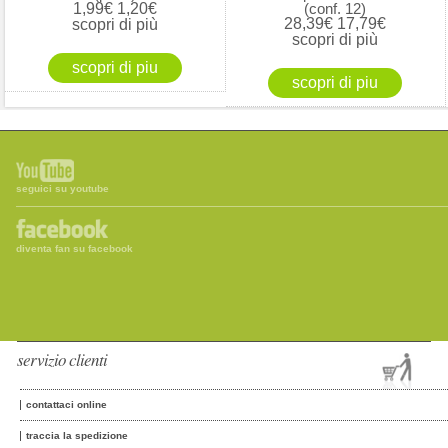
1,99€
1,20€
(conf. 12)
28,39€
17,79€
scopri di più
scopri di più
seguici su youtube
diventa fan su facebook
servizio clienti
contattaci online
traccia la spedizione