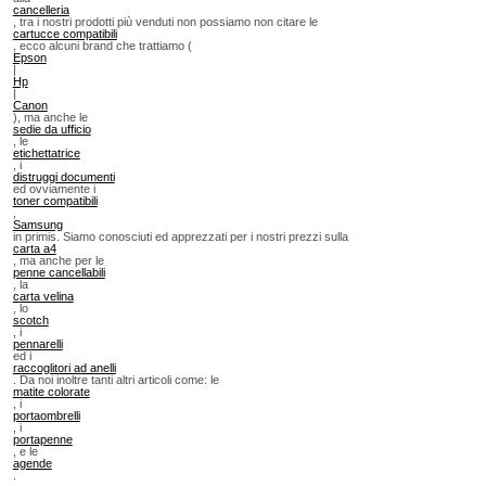
cancelleria
, tra i nostri prodotti più venduti non possiamo non citare le
cartucce compatibili
, ecco alcuni brand che trattiamo (
Epson
|
Hp
|
Canon
), ma anche le
sedie da ufficio
, le
etichettatrice
, i
distruggi documenti
ed ovviamente i
toner compatibili
,
Samsung
in primis. Siamo conosciuti ed apprezzati per i nostri prezzi sulla
carta a4
, ma anche per le
penne cancellabili
, la
carta velina
, lo
scotch
, i
pennarelli
ed i
raccoglitori ad anelli
. Da noi inoltre tanti altri articoli come: le
matite colorate
, i
portaombrelli
, i
portapenne
, e le
agende
.