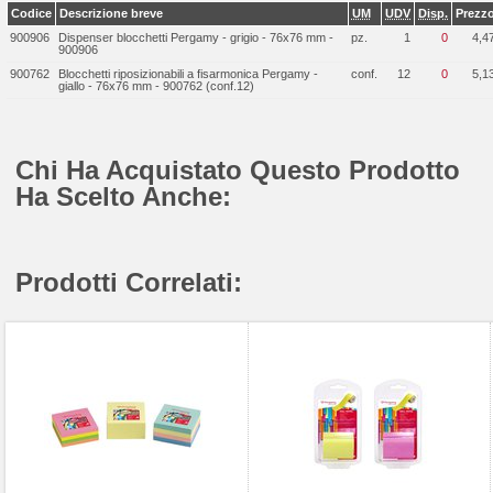
Codice
Descrizione breve
UM
UDV
Disp.
Prezz
900906
Dispenser blocchetti Pergamy - grigio - 76x76 mm -
pz.
1
0
4,4
900906
900762
Blocchetti riposizionabili a fisarmonica Pergamy -
conf.
12
0
5,1
giallo - 76x76 mm - 900762 (conf.12)
Chi Ha Acquistato Questo Prodotto
Ha Scelto Anche:
Prodotti Correlati: