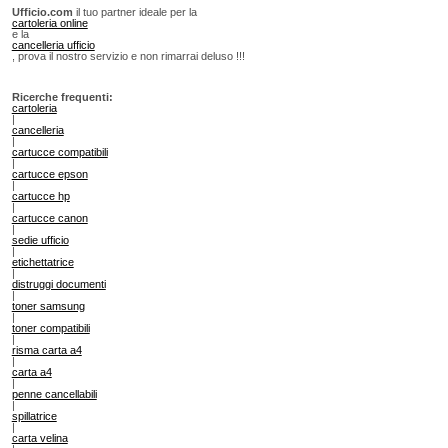
Ufficio.com
il tuo partner ideale per la
cartoleria online
e la
cancelleria ufficio
, prova il nostro servizio e non rimarrai deluso !!!
Ricerche frequenti:
cartoleria
|
cancelleria
|
cartucce compatibili
|
cartucce epson
|
cartucce hp
|
cartucce canon
|
sedie ufficio
|
etichettatrice
|
distruggi documenti
|
toner samsung
|
toner compatibili
|
risma carta a4
|
carta a4
|
penne cancellabili
|
spillatrice
|
carta velina