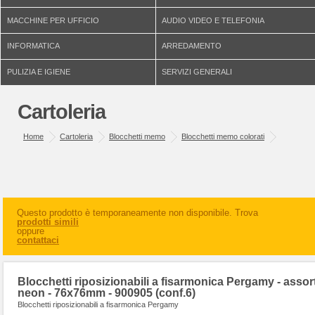
MACCHINE PER UFFICIO
AUDIO VIDEO E TELEFONIA
INFORMATICA
ARREDAMENTO
PULIZIA E IGIENE
SERVIZI GENERALI
Cartoleria
Home
Cartoleria
Blocchetti memo
Blocchetti memo colorati
Questo prodotto è temporaneamente non disponibile. Trova
prodotti simili
oppure
contattaci
Blocchetti riposizionabili a fisarmonica Pergamy - assort
neon - 76x76mm - 900905 (conf.6)
Blocchetti riposizionabili a fisarmonica Pergamy