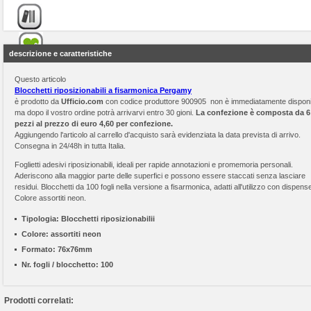
descrizione e caratteristiche
Questo articolo
Blocchetti riposizionabili a fisarmonica Pergamy
è prodotto da
Ufficio.com
con codice produttore 900905 non è immediatamente disponi
ma dopo il vostro ordine potrà arrivarvi entro 30 gioni.
La confezione è composta da 6
pezzi al prezzo di euro 4,60 per confezione.
Aggiungendo l'articolo al carrello d'acquisto sarà evidenziata la data prevista di arrivo.
Consegna in 24/48h in tutta Italia.
Foglietti adesivi riposizionabili, ideali per rapide annotazioni e promemoria personali.
Aderiscono alla maggior parte delle superfici e possono essere staccati senza lasciare
residui. Blocchetti da 100 fogli nella versione a fisarmonica, adatti all'utilizzo con dispense
Colore assortiti neon.
Tipologia:
Blocchetti riposizionabilii
Colore:
assortiti neon
Formato:
76x76mm
Nr. fogli / blocchetto:
100
Prodotti correlati: