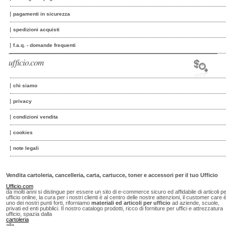
pagamenti in sicurezza
spedizioni acquisti
f.a.q. - domande frequenti
ufficio.com
chi siamo
privacy
condizioni vendita
cookies
note legali
Vendita cartoleria, cancelleria, carta, cartucce, toner e accessori per il tuo Ufficio
Ufficio.com
da molti anni si distingue per essere un sito di e-commerce sicuro ed affidabile di articoli p
ufficio online, la cura per i nostri clienti è al centro delle nostre attenzioni, il customer care 
uno dei nostri punti forti, riforniamo
materiali ed articoli per ufficio
ad aziende, scuole,
privati ed enti pubblici. Il nostro catalogo prodotti, ricco di forniture per uffici e attrezzatura
ufficio, spazia dalla
cartoleria
alla