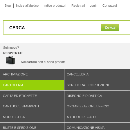
Blog
Indice alfabetico
Indice produttori
Registrati
Login
Contattaci
Sei nuovo?
REGISTRATI!
Nel carrello non ci sono prodotti.
ARCHIVIAZIONE
CANCELLERIA
CARTOLERIA
SCRITTURA E CORREZIONE
CARTA ED ETICHETTE
DISEGNO E DIDATTICA
CARTUCCE STAMPANTI
ORGANIZZAZIONE UFFICIO
MODULISTICA
ARTICOLI REGALO
BUSTE E SPEDIZIONE
COMUNICAZIONE VISIVA