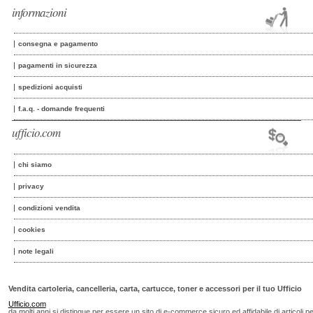
informazioni
consegna e pagamento
pagamenti in sicurezza
spedizioni acquisti
f.a.q. - domande frequenti
ufficio.com
chi siamo
privacy
condizioni vendita
cookies
note legali
Vendita cartoleria, cancelleria, carta, cartucce, toner e accessori per il tuo Ufficio
Ufficio.com
da molti anni si distingue per essere un sito di e-commerce sicuro ed affidabile di articoli p