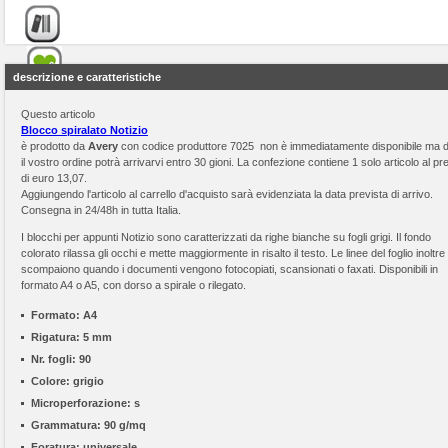
descrizione e caratteristiche
Questo articolo
Blocco spiralato Notizio
è prodotto da
Avery
con codice produttore 7025 non è immediatamente disponibile ma 
il vostro ordine potrà arrivarvi entro 30 gioni. La confezione contiene 1 solo articolo al p
di euro 13,07.
Aggiungendo l'articolo al carrello d'acquisto sarà evidenziata la data prevista di arrivo.
Consegna in 24/48h in tutta Italia.
I blocchi per appunti Notizio sono caratterizzati da righe bianche su fogli grigi. Il fondo
colorato rilassa gli occhi e mette maggiormente in risalto il testo. Le linee del foglio inoltre
scompaiono quando i documenti vengono fotocopiati, scansionati o faxati. Disponibili in
formato A4 o A5, con dorso a spirale o rilegato.
Formato:
A4
Rigatura:
5 mm
Nr. fogli:
90
Colore:
grigio
Microperforazione:
s
Grammatura:
90 g/mq
Foratura:
universale