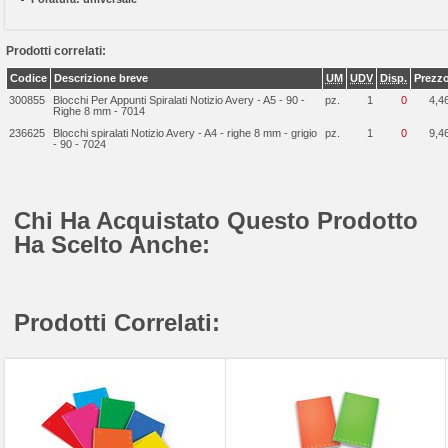
Prodotti correlati:
Codice
Descrizione breve
UM
UDV
Disp.
Prezz
300855
Blocchi Per Appunti Spiralati Notizio Avery - A5 - 90 -
pz.
1
0
4,4
Righe 8 mm - 7014
236625
Blocchi spiralati Notizio Avery - A4 - righe 8 mm - grigio
pz.
1
0
9,4
- 90 - 7024
Chi Ha Acquistato Questo Prodotto
Ha Scelto Anche:
Prodotti Correlati: