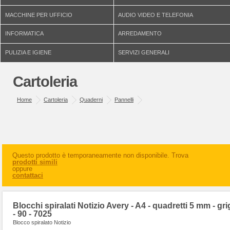
MACCHINE PER UFFICIO
AUDIO VIDEO E TELEFONIA
INFORMATICA
ARREDAMENTO
PULIZIA E IGIENE
SERVIZI GENERALI
Cartoleria
Home
Cartoleria
Quaderni
Pannelli
Questo prodotto è temporaneamente non disponibile. Trova
prodotti simili
oppure
contattaci
Blocchi spiralati Notizio Avery - A4 - quadretti 5 mm - gri
- 90 - 7025
Blocco spiralato Notizio