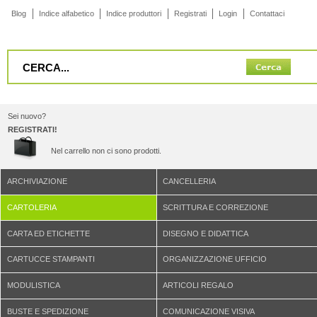
Blog
Indice alfabetico
Indice produttori
Registrati
Login
Contattaci
Sei nuovo?
REGISTRATI!
Nel carrello non ci sono prodotti.
ARCHIVIAZIONE
CANCELLERIA
CARTOLERIA
SCRITTURA E CORREZIONE
CARTA ED ETICHETTE
DISEGNO E DIDATTICA
CARTUCCE STAMPANTI
ORGANIZZAZIONE UFFICIO
MODULISTICA
ARTICOLI REGALO
BUSTE E SPEDIZIONE
COMUNICAZIONE VISIVA