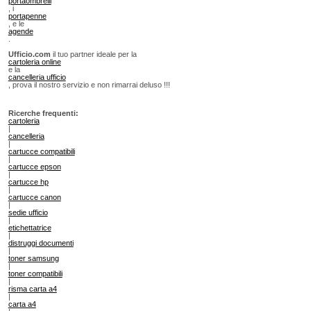
portaombrelli
, i
portapenne
, e le
agende
.
Ufficio.com
il tuo partner ideale per la
cartoleria online
e la
cancelleria ufficio
, prova il nostro servizio e non rimarrai deluso !!!
Ricerche frequenti:
cartoleria
|
cancelleria
|
cartucce compatibili
|
cartucce epson
|
cartucce hp
|
cartucce canon
|
sedie ufficio
|
etichettatrice
|
distruggi documenti
|
toner samsung
|
toner compatibili
|
risma carta a4
|
carta a4