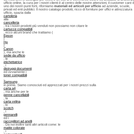
ufficio online, la cura per i nostri clienti è al centro delle nostre attenzioni, il customer care 
uno dei nostri punti forti, riforniamo
materiali ed articoli per ufficio
ad aziende, scuole,
privati ed enti pubblici. Il nostro catalogo prodotti, ricco di forniture per uffici e attrezzatura
ufficio, spazia dalla
cartoleria
alla
cancelleria
, tra i nostri prodotti più venduti non possiamo non citare le
cartucce compatibili
, ecco alcuni brand che trattiamo (
Epson
|
Hp
|
Canon
), ma anche le
sedie da ufficio
, le
etichettatrice
, i
distruggi documenti
ed ovviamente i
toner compatibili
,
Samsung
in primis. Siamo conosciuti ed apprezzati per i nostri prezzi sulla
carta a4
, ma anche per le
penne cancellabili
, la
carta velina
, lo
scotch
, i
pennarelli
ed i
raccoglitori ad anelli
. Da noi inoltre tanti altri articoli come: le
matite colorate
, i