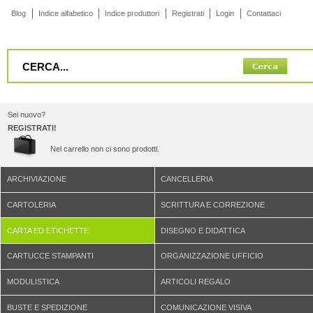
Blog
Indice alfabetico
Indice produttori
Registrati
Login
Contattaci
Sei nuovo?
REGISTRATI!
Nel carrello non ci sono prodotti.
ARCHIVIAZIONE
CANCELLERIA
CARTOLERIA
SCRITTURA E CORREZIONE
CARTA ED ETICHETTE
DISEGNO E DIDATTICA
CARTUCCE STAMPANTI
ORGANIZZAZIONE UFFICIO
MODULISTICA
ARTICOLI REGALO
BUSTE E SPEDIZIONE
COMUNICAZIONE VISIVA