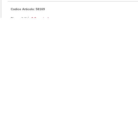
Codice Articolo: 58169
Disponibilità:
0 (In arrivo)
Produttore:
AS MARRI
Confezione: PZ 1
Codice prod.: 8426
Quantità:
descrizione e caratteristiche
Questo articolo