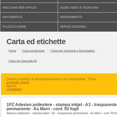
MACCHINE PER UFFICIO
AUDIO VIDEO E TELEFONIA
INFORMATICA
ARREDAMENTO
PULIZIA E IGIENE
SERVIZI GENERALI
Carta ed etichette
Home
Carta ed etichette
Carta per stampanti e fotocopiatrici
Carta per fotocopie A4
Questo prodotto è temporaneamente non disponibile. Trova
prodotti simili
oppure
contattaci
1PZ Adesivo poliestere - stampa inkjet - A3 - trasparente
permanente - As Marri - conf. 50 fogli
Adesivo poliestere - stampa inkjet - A3 - trasparente permanente - As Marri - conf. 50 fo