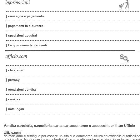
informazioni
consegna e pagamento
pagamenti in sicurezza
spedizioni acquisti
f.a.q. - domande frequenti
ufficio.com
chi siamo
privacy
condizioni vendita
cookies
note legali
Vendita cartoleria, cancelleria, carta, cartucce, toner e accessori per il tuo Ufficio
Ufficio.com
da molti anni si distingue per essere un sito di e-commerce sicuro ed affidabile di articoli p
ufficio online, la cura per i nostri clienti è al centro delle nostre attenzioni, il customer care 