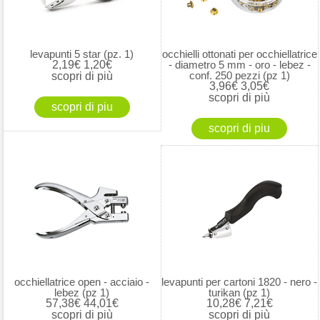
levapunti 5 star (pz. 1)
occhielli ottonati per occhiellatrice
2,19€
1,20€
- diametro 5 mm - oro - lebez -
conf. 250 pezzi (pz 1)
scopri di più
3,96€
3,05€
scopri di più
occhiellatrice open - acciaio -
levapunti per cartoni 1820 - nero -
lebez (pz 1)
turikan (pz 1)
57,38€
44,01€
10,28€
7,21€
scopri di più
scopri di più