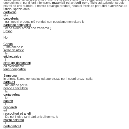
uno dei nostri punti forti, riforniamo
materiali ed articoli per ufficio
ad aziende, scuole,
privati ed enti pubblici. Il nostro catalogo prodotti, ricco di forniture per uffici e attrezzatura
ufficio, spazia dalla
cartoleria
alla
cancelleria
, tra i nostri prodotti più venduti non possiamo non citare le
cartucce compatibili
, ecco alcuni brand che trattiamo (
Epson
|
Hp
|
Canon
), ma anche le
sedie da ufficio
, le
etichettatrice
, i
distruggi documenti
ed ovviamente i
toner compatibili
,
Samsung
in primis. Siamo conosciuti ed apprezzati per i nostri prezzi sulla
carta a4
, ma anche per le
penne cancellabili
, la
carta velina
, lo
scotch
, i
pennarelli
ed i
raccoglitori ad anelli
. Da noi inoltre tanti altri articoli come: le
matite colorate
, i
portaombrelli