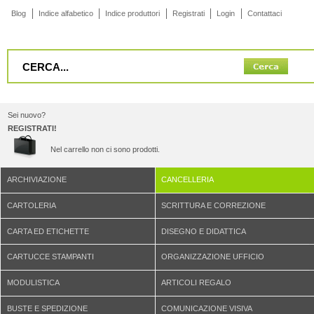
Blog
Indice alfabetico
Indice produttori
Registrati
Login
Contattaci
Sei nuovo?
REGISTRATI!
Nel carrello non ci sono prodotti.
ARCHIVIAZIONE
CANCELLERIA
CARTOLERIA
SCRITTURA E CORREZIONE
CARTA ED ETICHETTE
DISEGNO E DIDATTICA
CARTUCCE STAMPANTI
ORGANIZZAZIONE UFFICIO
MODULISTICA
ARTICOLI REGALO
BUSTE E SPEDIZIONE
COMUNICAZIONE VISIVA