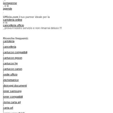
, i
portapenne
, e le
agende
.
Ufficio.com
il tuo partner ideale per la
cartoleria online
e la
cancelleria ufficio
, prova il nostro servizio e non rimarrai deluso !!!
Ricerche frequenti:
cartoleria
|
cancelleria
|
cartucce compatibili
|
cartucce epson
|
cartucce hp
|
cartucce canon
|
sedie ufficio
|
etichettatrice
|
distruggi documenti
|
toner samsung
|
toner compatibili
|
risma carta a4
|
carta a4
|