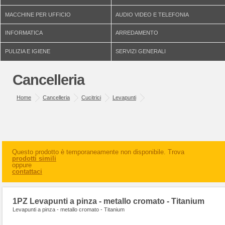
MACCHINE PER UFFICIO
AUDIO VIDEO E TELEFONIA
INFORMATICA
ARREDAMENTO
PULIZIA E IGIENE
SERVIZI GENERALI
Cancelleria
Home
Cancelleria
Cucitrici
Levapunti
Questo prodotto è temporaneamente non disponibile. Trova
prodotti simili
oppure
contattaci
1PZ Levapunti a pinza - metallo cromato - Titanium
Levapunti a pinza - metallo cromato - Titanium