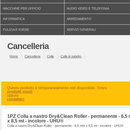
MACCHINE PER UFFICIO
AUDIO VIDEO E TELEFONIA
INFORMATICA
ARREDAMENTO
PULIZIA E IGIENE
SERVIZI GENERALI
Cancelleria
Home
Cancelleria
Colle
Colle in tubetto
Questo prodotto è temporaneamente non disponibile. Trova
prodotti simili
oppure
contattaci
1PZ Colla a nastro Dry&Clean Roller - permanente - 6,5
x 8,5 mt - incolore - UHU®
Colla a nastro Dry&Clean Roller - permanente - 6,5 mm x 8,5 mt - incolore - UHU®