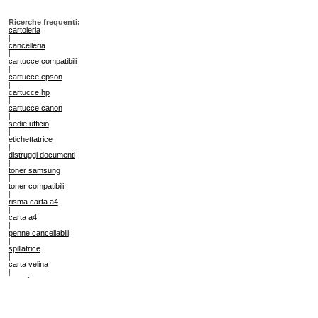
Ricerche frequenti:
cartoleria
|
cancelleria
|
cartucce compatibili
|
cartucce epson
|
cartucce hp
|
cartucce canon
|
sedie ufficio
|
etichettatrice
|
distruggi documenti
|
toner samsung
|
toner compatibili
|
risma carta a4
|
carta a4
|
penne cancellabili
|
spillatrice
|
carta velina
|
scotch
|
timbro
|
pennarelli