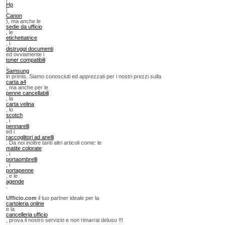
Hp
|
Canon
), ma anche le
sedie da ufficio
, le
etichettatrice
, i
distruggi documenti
ed ovviamente i
toner compatibili
,
Samsung
in primis. Siamo conosciuti ed apprezzati per i nostri prezzi sulla
carta a4
, ma anche per le
penne cancellabili
, la
carta velina
, lo
scotch
, i
pennarelli
ed i
raccoglitori ad anelli
. Da noi inoltre tanti altri articoli come: le
matite colorate
, i
portaombrelli
, i
portapenne
, e le
agende
.
Ufficio.com
il tuo partner ideale per la
cartoleria online
e la
cancelleria ufficio
, prova il nostro servizio e non rimarrai deluso !!!