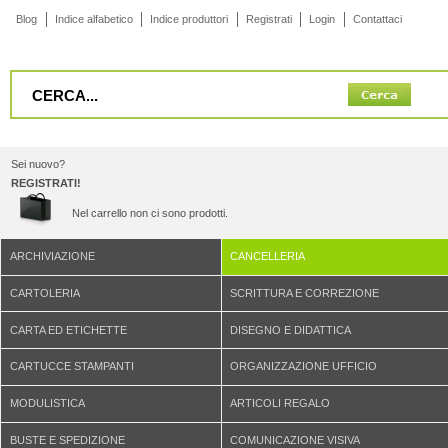
Blog
Indice alfabetico
Indice produttori
Registrati
Login
Contattaci
Sei nuovo?
REGISTRATI!
Nel carrello non ci sono prodotti.
ARCHIVIAZIONE
CANCELLERIA
CARTOLERIA
SCRITTURA E CORREZIONE
CARTA ED ETICHETTE
DISEGNO E DIDATTICA
CARTUCCE STAMPANTI
ORGANIZZAZIONE UFFICIO
MODULISTICA
ARTICOLI REGALO
BUSTE E SPEDIZIONE
COMUNICAZIONE VISIVA