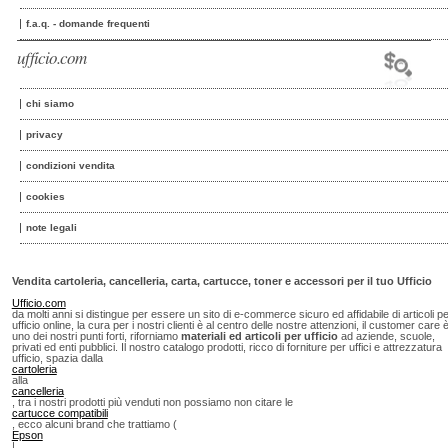
f.a.q. - domande frequenti
ufficio.com
chi siamo
privacy
condizioni vendita
cookies
note legali
Vendita cartoleria, cancelleria, carta, cartucce, toner e accessori per il tuo Ufficio
Ufficio.com
da molti anni si distingue per essere un sito di e-commerce sicuro ed affidabile di articoli p
ufficio online, la cura per i nostri clienti è al centro delle nostre attenzioni, il customer care 
uno dei nostri punti forti, riforniamo
materiali ed articoli per ufficio
ad aziende, scuole,
privati ed enti pubblici. Il nostro catalogo prodotti, ricco di forniture per uffici e attrezzatura
ufficio, spazia dalla
cartoleria
alla
cancelleria
, tra i nostri prodotti più venduti non possiamo non citare le
cartucce compatibili
, ecco alcuni brand che trattiamo (
Epson
|