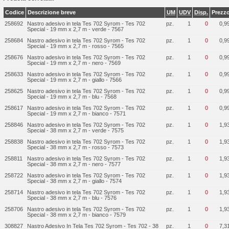
Codice
Descrizione breve
UM
UDV
Disp.
Prezz
258692
Nastro adesivo in tela Tes 702 Syrom - Tes 702
pz.
1
0
0,9
Special - 19 mm x 2,7 m - verde - 7567
258684
Nastro adesivo in tela Tes 702 Syrom - Tes 702
pz.
1
0
0,9
Special - 19 mm x 2,7 m - rosso - 7565
258676
Nastro adesivo in tela Tes 702 Syrom - Tes 702
pz.
1
0
0,9
Special - 19 mm x 2,7 m - nero - 7569
258633
Nastro adesivo in tela Tes 702 Syrom - Tes 702
pz.
1
0
0,9
Special - 19 mm x 2,7 m - giallo - 7566
258625
Nastro adesivo in tela Tes 702 Syrom - Tes 702
pz.
1
0
0,9
Special - 19 mm x 2,7 m - blu - 7568
258617
Nastro adesivo in tela Tes 702 Syrom - Tes 702
pz.
1
0
0,9
Special - 19 mm x 2,7 m - bianco - 7571
258846
Nastro adesivo in tela Tes 702 Syrom - Tes 702
pz.
1
0
1,9
Special - 38 mm x 2,7 m - verde - 7575
258838
Nastro adesivo in tela Tes 702 Syrom - Tes 702
pz.
1
0
1,9
Special - 38 mm x 2,7 m - rosso - 7573
258811
Nastro adesivo in tela Tes 702 Syrom - Tes 702
pz.
1
0
1,9
Special - 38 mm x 2,7 m - nero - 7577
258722
Nastro adesivo in tela Tes 702 Syrom - Tes 702
pz.
1
0
1,9
Special - 38 mm x 2,7 m - giallo - 7574
258714
Nastro adesivo in tela Tes 702 Syrom - Tes 702
pz.
1
0
1,9
Special - 38 mm x 2,7 m - blu - 7576
258706
Nastro adesivo in tela Tes 702 Syrom - Tes 702
pz.
1
0
1,9
Special - 38 mm x 2,7 m - bianco - 7579
308827
Nastro Adesivo In Tela Tes 702 Syrom - Tes 702 - 38
pz.
1
0
7,3