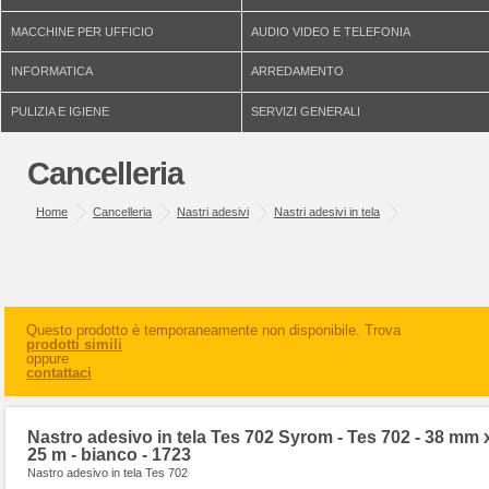
MACCHINE PER UFFICIO
AUDIO VIDEO E TELEFONIA
INFORMATICA
ARREDAMENTO
PULIZIA E IGIENE
SERVIZI GENERALI
Cancelleria
Home
Cancelleria
Nastri adesivi
Nastri adesivi in tela
Questo prodotto è temporaneamente non disponibile. Trova
prodotti simili
oppure
contattaci
Nastro adesivo in tela Tes 702 Syrom - Tes 702 - 38 mm 
25 m - bianco - 1723
Nastro adesivo in tela Tes 702