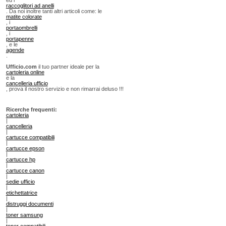
raccoglitori ad anelli
. Da noi inoltre tanti altri articoli come: le
matite colorate
, i
portaombrelli
, i
portapenne
, e le
agende
.
Ufficio.com
il tuo partner ideale per la
cartoleria online
e la
cancelleria ufficio
, prova il nostro servizio e non rimarrai deluso !!!
Ricerche frequenti:
cartoleria
|
cancelleria
|
cartucce compatibili
|
cartucce epson
|
cartucce hp
|
cartucce canon
|
sedie ufficio
|
etichettatrice
|
distruggi documenti
|
toner samsung
|
toner compatibili