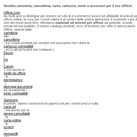
Vendita cartoleria, cancelleria, carta, cartucce, toner e accessori per il tuo Ufficio
Ufficio.com
da molti anni si distingue per essere un sito di e-commerce sicuro ed affidabile di articoli p
ufficio online, la cura per i nostri clienti è al centro delle nostre attenzioni, il customer care 
uno dei nostri punti forti, riforniamo
materiali ed articoli per ufficio
ad aziende, scuole,
privati ed enti pubblici. Il nostro catalogo prodotti, ricco di forniture per uffici e attrezzatura
ufficio, spazia dalla
cartoleria
alla
cancelleria
, tra i nostri prodotti più venduti non possiamo non citare le
cartucce compatibili
, ecco alcuni brand che trattiamo (
Epson
|
Hp
|
Canon
), ma anche le
sedie da ufficio
, le
etichettatrice
, i
distruggi documenti
ed ovviamente i
toner compatibili
,
Samsung
in primis. Siamo conosciuti ed apprezzati per i nostri prezzi sulla
carta a4
, ma anche per le
penne cancellabili
, la
carta velina
, lo
scotch
, i
pennarelli
ed i