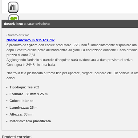
descrizione e caratteristiche
Questo articolo
Nastro adesivo in tela Tes 702
è prodotto da
Syrom
con codice produttore 1723 non è immediatamente disponibile ma
dopo il vostro ordine potrà arrivarvi entro 30 gioni. La confezione contiene 1 solo articolo 
prezzo di euro 7,31.
Aggiungendo l'articolo al carrello d'acquisto sarà evidenziata la data prevista di arrivo.
Consegna in 24/48h in tutta Italia.
Nastro in tela plastificata a trama fitta per riparare, rilegare, bordare etc. Disponibile in ot
colori.
Tipologia:
Tes 702
Formato:
38 mm x 25 m
Colore:
bianco
Lunghezza:
25 m
Altezza:
38 mm
Materiale:
tela plastificata
Prodotti correlati: