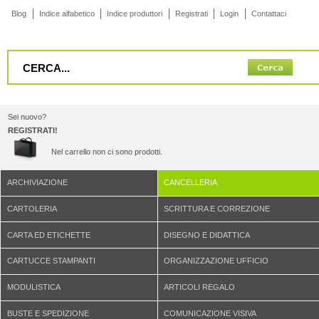
Blog
Indice alfabetico
Indice produttori
Registrati
Login
Contattaci
Sei nuovo?
REGISTRATI!
Nel carrello non ci sono prodotti.
ARCHIVIAZIONE
CANCELLERIA
CARTOLERIA
SCRITTURA E CORREZIONE
CARTA ED ETICHETTE
DISEGNO E DIDATTICA
CARTUCCE STAMPANTI
ORGANIZZAZIONE UFFICIO
MODULISTICA
ARTICOLI REGALO
BUSTE E SPEDIZIONE
COMUNICAZIONE VISIVA