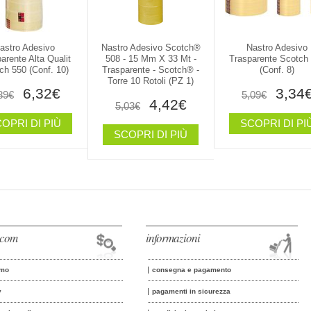
astro Adesivo
Nastro Adesivo Scotch®
Nastro Adesivo
arente Alta Qualit
508 - 15 Mm X 33 Mt -
Trasparente Scotch
ch 550 (conf. 10)
Trasparente - Scotch® -
(conf. 8)
Torre 10 Rotoli (PZ 1)
6,32€
3,34
89€
5,09€
4,42€
5,03€
OPRI DI PIÙ
SCOPRI DI PI
SCOPRI DI PIÙ
o.com
informazioni
amo
consegna e pagamento
y
pagamenti in sicurezza