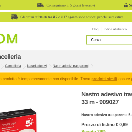
€
Consegniamo in 5 giorni lavorativi
S
Gli ordini effettuati
tra il 7 e il 17 agosto
sono sospesi per chiusura estiva.
Blog
Indice alfabetico
celleria
Cancelleria
Nastri adesivi
Nastri adesivi trasparenti
o prodotto è temporaneamente non disponibile. Trova
prodotti simili
oppure
Nastro adesivo tra
33 m - 909027
Nastro adesivo trasparente 5 
Prezzo di listino € 0,69
Sconto 29%