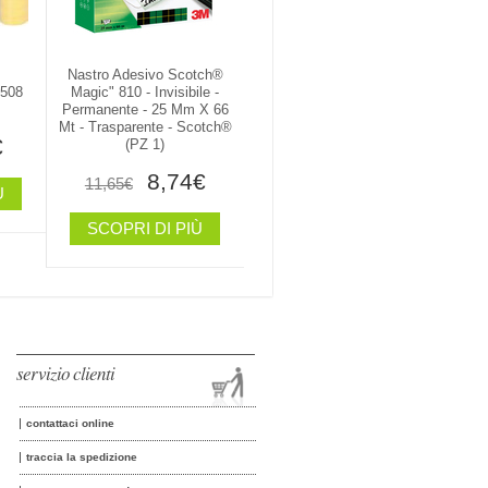
Nastro Adesivo Scotch®
 508
Magic" 810 - Invisibile -
Permanente - 25 Mm X 66
Mt - Trasparente - Scotch®
€
(PZ 1)
8,74€
11,65€
Ù
SCOPRI DI PIÙ
servizio clienti
contattaci online
traccia la spedizione