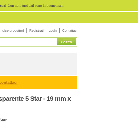
icuri
Con noi i tuoi dati sono in buone mani
Indice produttori
Registrati
Login
Contattaci
contattaci
sparente 5 Star - 19 mm x
Star