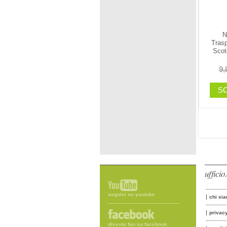
N
Trasp
Scot
9,
SC
uffici
seguici su youtube
chi si
privac
diventa fan su facebook