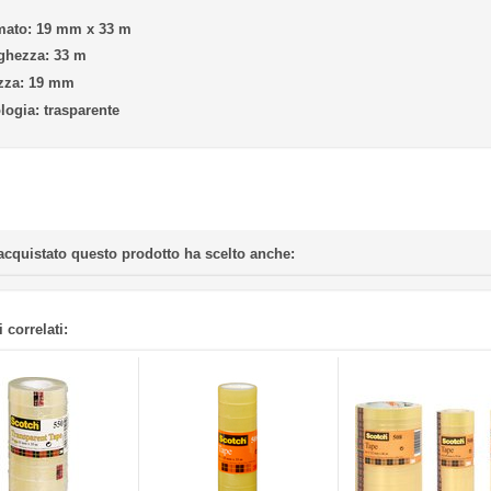
mato:
19 mm x 33 m
ghezza:
33 m
zza:
19 mm
logia:
trasparente
acquistato questo prodotto ha scelto anche:
 correlati: